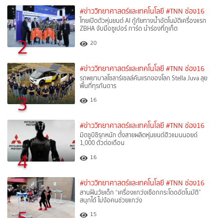
#ข่าววิทยาศาสตร์และเทคโนโลยี
#TNN ช่อง16
ไทยเปิดตัวหุ่นยนต์ AI กู้ภัยทางน้ำอัตโนมัติเครื่องแรก
ZBHA จับมือซูเปอร์ การ์ด นำร่องที่ภูเก็ต
2
20
#ข่าววิทยาศาสตร์และเทคโนโลยี
#TNN ช่อง16
รถพยาบาลโซลาร์เซลล์คันแรกของโลก Stella Juva ลุย
พื้นที่ทุรกันดาร
3
16
#ข่าววิทยาศาสตร์และเทคโนโลยี
#TNN ช่อง16
มิตซูบิชิรุกหนัก ตั้งสายผลิตหุ่นยนต์ฮิวแมนนอยด์
1,000 ตัวต่อเดือน
4
16
#ข่าววิทยาศาสตร์และเทคโนโลยี
#TNN ช่อง16
สานฝันวัยเด็ก “เครื่องแกว่งเชือกกระโดดอัตโนมัติ”
สนุกได้ ไม่ง้อคนช่วยแกว่ง
15