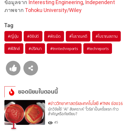
ข้อมูลจาก
Interesting Engineering
,
Independent
ภาพจาก
Tohoku University/Wiley
Tag
#
ญี่ปุ่น
#
อิยิปต์
#
พิระมิด
#
โบราณคดี
#
โบราณสถาน
#
ฟิสิกส์
#
ปริศนา
#
tnntechreports
#
techreports
ยอดนิยมในตอนนี้
#ข่าววิทยาศาสตร์และเทคโนโลยี
#TNN ช่อง16
นักวิจัยใช้ “AI” สังเคราะห์ “ไวรัส”เป็นครั้งแรก ก้าว
สำคัญหรือภัยเงียบ?
1
45