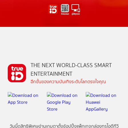
THE NEXT WORLD-CLASS SMART
ENTERTAINMENT
อีกขั้นของความบันเทิงระดับโลกตรงใจคุณ
วันนี้
ดู
สิทธิพิเศษ
อ่าน
เกม
ตาตั้ง
ช้อปปิ้ง
แพ็กเกจ
กล่องทรูไอดีทีวี