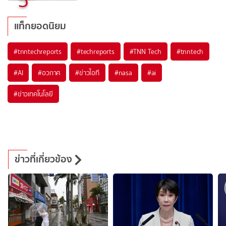
5
แท็กยอดนิยม
#
tnntechreports
#
techreports
#
TNN Tech
#
tnntech
#
AI
#
อวกาศ
#
ข่าวไอที
#
nasa
#
ai
#
ข่าวเทคโนโลยี
ข่าวที่เกี่ยวข้อง