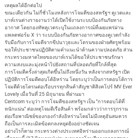
เหตุผลได้อีกต่อไป
ขณะเดียวกัน ไม่กี่ชั่วโมงหลังการโจมตีของสหรัฐฯ คูเวตและ
บาห์เรนต่างรายงานว่าได้เปิดใช้งานระบบป้องกันภัยทาง
อากาศ โดยกองทัพคูเวตระบุในแถลงการณ์ที่เผยแพร่ผ่าน
แพลตฟอร์ม X ว่า ระบบป้องกันภัยทางอากาศของคูเวตกำลัง
รับมือกับการโจมตีจากขีปนาวุธและโดรนของฝ่ายศัตรูพร้อม
ขอให้ประชาชนปฏิบัติตามคำแนะนำด้านความปลอดภัย ส่วน
กระทรวงมหาดไทยของบาห์เรนได้ขอให้ประชาชนรักษา
ความสงบและมุ่งหน้าไปยังสถานที่ปลอดภัยที่ใกล้ที่สุด
การโจมตีครั้งล่าสุดเกิดขึ้นไม่ถึงหนึ่งวัน หลังจากสหรัฐฯ เปิด
ปฏิบัติการโจมตีตอบโต้อิหร่าน โดยระบุว่าเป็นการตอบโต้การ
โจมตีด้วยโดรนต่อเรือบรรทุกสินค้าสัญชาติสิงคโปร์ MV Ever
Lovely เมื่อวันที่ 25 มิถุนายน ที่ผ่านมา
Centcom ระบุว่า การโจมตีของสหรัฐฯ เป็น "การตอบโต้ที่
หนักแน่น" ต่อเหตุโจมตีเรือสินค้า พร้อมกล่าวว่าการรุกราน
ต่อเรือพาณิชย์ของกองกำลังอิหร่านโดยไม่มีเหตุอันสมควร
ถือเป็นการละเมิดข้อตกลงหยุดยิงอย่างชัดเจน
อย่างไรก็ตาม กระทรวงต่างประเทศอิหร่านออกแถลงการณ์