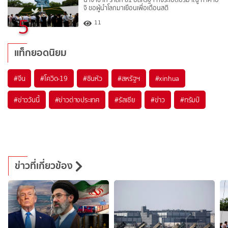
จิ ขอผู้นำโลกมาเยือนเพื่อเตือนสติ
5
11
แท็กยอดนิยม
#
จีน
#
โควิด-19
#
ซินหัว
#
สหรัฐฯ
#
xinhua
#
ข่าววันนี้
#
ข่าวต่างประเทศ
#
รัสเซีย
#
ข่าว
#
ทรัมป์
ข่าวที่เกี่ยวข้อง