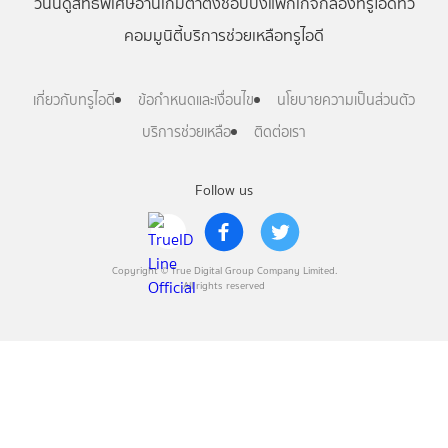
วันนี้
ดู
สิทธิพิเศษ
อ่าน
เกม
ตาตั้ง
ช้อปปิ้ง
แพ็กเกจ
กล่องทรูไอดีทีวี
คอมมูนิตี้
บริการช่วยเหลือทรูไอดี
เกี่ยวกับทรูไอดี
ข้อกำหนดและเงื่อนไข
นโยบายความเป็นส่วนตัว
บริการช่วยเหลือ
ติดต่อเรา
Follow us
Copyright © True Digital Group Company Limited.
All rights reserved