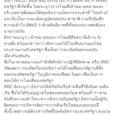
เมื่อวานนี้ (27 มิถุนายน) ประณามการโจมตีทางอากาศของ
สหรัฐฯ ที่เกิดขึ้น โดยระบุว่าการโจมตีเป้าหมายหลายแห่ง
บริเวณชายฝั่งตอนใต้ของอิหร่านเป็นการกระทำที่ "โหดร้าย"
และถือเป็นการละเมิดกฎบัตรสหประชาชาติ รวมถึงบันทึก
ความเข้าใจ (MoU) ว่าด้วยสันติภาพที่ทั้งสองประเทศเพิ่งลง
นามร่วมกัน
อิหร่านระบุว่า เป้าหมายของการโจมตีคือสถานีเฝ้าระวัง
ชายฝั่ง พร้อมกล่าวหาว่าอิสราเอลได้โจมตีเลบานอนโดย
ประสานงานกับสหรัฐฯ ซึ่งเป็นการละเมิดข้อตกลงฉบับ
เดียวกันเช่นกัน
ซึ่งในเวลาต่อมากองกำลังพิทักษ์การปฏิวัติอิสลาม หรือ IRGC
เปิดเผยว่า กองทัพเรือของอิหร่านได้โจมตีตอบโต้ฐานที่ตั้ง
ของกองทัพสหรัฐฯ ในภูมิภาคเอเชียตะวันตก เพื่อเป็นการ
ตอบโต้การโจมตีของสหรัฐฯ
IRGC ยังระบุว่า อิหร่านได้สกัดกั้นเรือลำหนึ่งที่ใช้เส้นทางเดิน
เรือ ซึ่งไม่ได้รับอนุญาตในช่องแคบฮอร์มุซ พร้อมย้ำว่า ตาม
บันทึกความเข้าใจระหว่างอิหร่านกับสหรัฐฯ อิหร่านเป็นผู้รับ
ผิดชอบการบริหารจัดการการเดินเรือในช่องแคบแห่งนี้
ทั้งนี้ เหตุการณ์ดังกล่าวเกิดขึ้นหลังอิหร่านและสหรัฐฯ ลงนาม