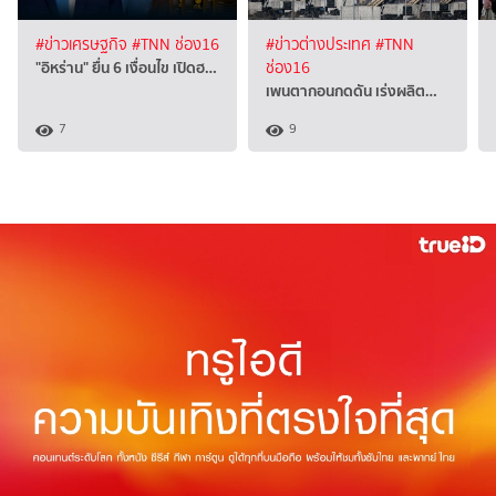
#ข่าวเศรษฐกิจ
#TNN ช่อง16
#ข่าวต่างประเทศ
#TNN
"อิหร่าน" ยื่น 6 เงื่อนไข เปิดฮ…
ช่อง16
เพนตากอนกดดัน เร่งผลิต…
7
9