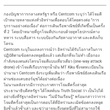
กองบัญชาการกลางสหรัฐฯ หรือ Centcom ระบุว่า ได้โจมตี
เป้าหมายหลายแห่งทั่วอิหร่านเพื่อตอบโต้โดยตรงต่อ "การ
รุกรานอย่างต่อเนื่อง" ต่อการเดินเรือพาณิชย์ที่เกิดขึ้นเป็นครั้ง
ที่ 2 โดยเป้าหมายที่ถูกโจมตีประกอบด้วยยุทโธปกรณ์ทาง
ทหาร ระบบสื่อสาร ระบบป้องกันภัยทางอากาศ และคลังเก็บ
โดรน
Centcom ระบุในแถลงการณ์ว่า อิหร่านได้รับโอกาสในการ
ปฏิบัติตามข้อตกลงหยุดยิงแล้ว แต่เลือกที่จะไม่ทำ เมื่อกอง
กำลังของตนส่งโดรนโจมตีแบบเที่ยวเดียว (one-way attack
drone) เข้าโจมตีเรือบรรทุกน้ำมัน MT Kiku ซึ่งจดทะเบียนใน
ปานามา Centcom ยังระบุเพิ่มเติมว่า เรือพาณิชย์ยังคงเดินเรือ
ผ่านช่องแคบฮอร์มุซได้อย่างต่อเนื่อง
ไม่นานหลังจากมีการประกาศการโจมตีครั้งล่าสุด
ประธานาธิบดีสหรัฐฯ ได้โพสต์บน Truth Social ว่า เป็นไปได้
อย่างยิ่งที่รัฐบาลอิหร่านจะ "ไม่มีวันเรียนรู้" พร้อมกล่าวว่าการ
โจมตีครั้งล่าสุดเป็นการตอบโต้ที่อิหร่านละเมิดข้อตกลงหยุด
ยิงซ้ำแล้วซ้ำเล่า และขู่ว่าอาจจะถึงจุดหนึ่งที่ไม่สามารถใช้