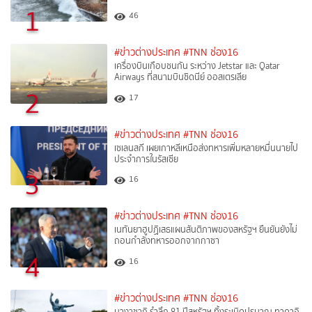
1
46
#ข่าวต่างประเทศ
#TNN ช่อง16
เครื่องบินเกือบชนกัน ระหว่าง Jetstar และ Qatar
Airways ที่สนามบินซิดนีย์ ออสเตรเลีย
2
17
#ข่าวต่างประเทศ
#TNN ช่อง16
เซเลนสกี เผยเกาหลีเหนือส่งทหารเพิ่มหลายหมื่นนายไป
ประจำการในรัสเซีย
3
16
#ข่าวต่างประเทศ
#TNN ช่อง16
เนทันยาฮูปฏิเสธแผนสันติภาพของสหรัฐฯ ยืนยันยังไม่
ถอนกำลังทหารออกจากกาซา
4
16
#ข่าวต่างประเทศ
#TNN ช่อง16
นางาซากิ รำลึก 81 ปีสหรัฐฯ ทิ้งระเบิดปรมาณู ทาคาอิ