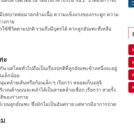
้หลายสิบล้านตัวต่อวัน โดยใช้เวลาประมาณ 2–3 เดือนกว่าจะ
มีบทบาทต่อมวลกล้ามเนื้อ ความแข็งแรงของกระดูก ความ
่างกาย
ถใช้ชีวิตตามปกติ รวมถึงมีบุตรได้ หากลูกอัณฑะที่เหลือ
ณฑะ
 แต่โดยทั่วไปถือเป็นเรื่องปกติที่ลูกอัณฑะข้างหนึ่งจะอยู่
นเล็กน้อย
มคล้ายเส้นหรือก้อนเล็ก ๆ เรียกว่า หลอดเก็บอสุจิ
วนบริเวณด้านบนจะคลำได้เป็นสายคล้ายเชือก เรียกว่า สายรั้ง
กติของร่างกาย
วณลูกอัณฑะ ซึ่งมักไม่เป็นอันตราย แต่หากมีอาการปวด
าม