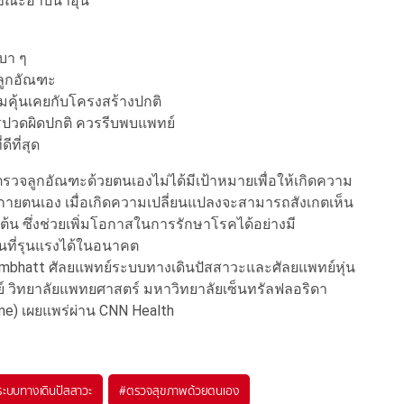
ีขณะอาบน้ำอุ่น
เบา ๆ
ลูกอัณฑะ
ามคุ้นเคยกับโครงสร้างปกติ
รปวดผิดปกติ ควรรีบพบแพทย์
ีที่สุด
ตรวจลูกอัณฑะด้วยตนเองไม่ได้มีเป้าหมายเพื่อให้เกิดความ
่างกายตนเอง เมื่อเกิดความเปลี่ยนแปลงจะสามารถสังเกตเห็น
่มต้น ซึ่งช่วยเพิ่มโอกาสในการรักษาโรคได้อย่างมี
นที่รุนแรงได้ในอนาคต
ahmbhatt ศัลยแพทย์ระบบทางเดินปัสสาวะและศัลยแพทย์หุ่น
รย์ วิทยาลัยแพทยศาสตร์ มหาวิทยาลัยเซ็นทรัลฟลอริดา
cine) เผยแพร่ผ่าน CNN Health
ระบบทางเดินปัสสาวะ
#
ตรวจสุขภาพด้วยตนเอง