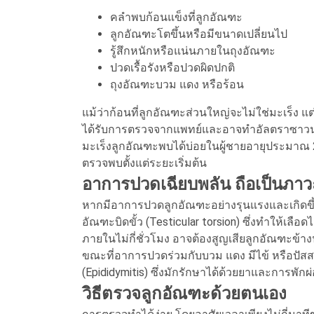
คลำพบก้อนแข็งที่ลูกอัณฑะ
ลูกอัณฑะโตขึ้นหรือมีขนาดเปลี่ยนไป
รู้สึกหนักหรือแน่นภายในถุงอัณฑะ
ปวดเรื้อรังหรือปวดผิดปกติ
ถุงอัณฑะบวม แดง หรือร้อน
แม้ว่าก้อนที่ลูกอัณฑะส่วนใหญ่จะไม่ใช่มะเร็ง 
ได้รับการตรวจจากแพทย์และอาจทำอัลตราซาวนด์เ
มะเร็งลูกอัณฑะพบได้บ่อยในผู้ชายอายุประมาณ 2
ตรวจพบตั้งแต่ระยะเริ่มต้น
อาการปวดเฉียบพลัน ถือเป็นภาว
หากมีอาการปวดลูกอัณฑะอย่างรุนแรงและเกิดขึ้
อัณฑะบิดขั้ว (Testicular torsion) ซึ่งทำให้เลื
ภายในไม่กี่ชั่วโมง อาจต้องสูญเสียลูกอัณฑะข้างน
ขณะที่อาการปวดร่วมกับบวม แดง มีไข้ หรือปัสส
(Epididymitis) ซึ่งมักรักษาได้ด้วยยาและการพักผ
วิธีตรวจลูกอัณฑะด้วยตนเอง