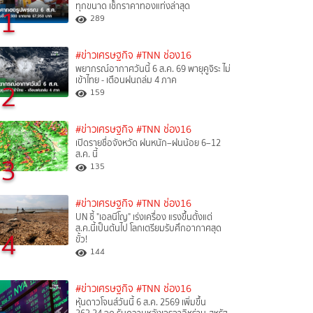
ทุกขนาด เช็กราคาทองแท่งล่าสุด
1
289
#ข่าวเศรษฐกิจ
#TNN ช่อง16
พยากรณ์อากาศวันนี้ 6 ส.ค. 69 พายุคูจิระ ไม่
เข้าไทย - เตือนฝนถล่ม 4 ภาค
2
159
#ข่าวเศรษฐกิจ
#TNN ช่อง16
เปิดรายชื่อจังหวัด ฝนหนัก–ฝนน้อย 6–12
ส.ค. นี้
3
135
#ข่าวเศรษฐกิจ
#TNN ช่อง16
UN ชี้ "เอลนีโญ" เร่งเครื่อง แรงขึ้นตั้งแต่
ส.ค.นี้เป็นต้นไป โลกเตรียมรับศึกอากาศสุด
4
ขั้ว!
144
#ข่าวเศรษฐกิจ
#TNN ช่อง16
หุ้นดาวโจนส์วันนี้ 6 ส.ค. 2569 เพิ่มขึ้น