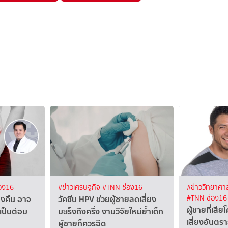
อง16
#ข่าวเศรษฐกิจ
#TNN ช่อง16
#ข่าววิทยาศาส
งคืน อาจ
วัคซีน HPV ช่วยผู้ชายลดเสี่ยง
#TNN ช่อง16
ผู้ชายที่เสี
จเป็นต่อม
มะเร็งถึงครึ่ง งานวิจัยใหม่ย้ำเด็ก
เสี่ยงอันตราย
ผู้ชายก็ควรฉีด