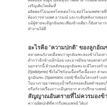
ผลิตอสุจิ ซึ่งผู้ชายที่มีสุขภาพดีสามารถผลิตได
เจริญเติบโตเต็มที่
ผลิตฮอร์โมนเทสโทสเตอโรน ฮอร์โมนเพศชายที่
ต้องการทางเพศ อารมณ์ และระดับพลังงานของร
แม้ผู้ชายจะมีลูกอัณฑะเพียงข้างเดียว ก็ยังสามาร
ทำงานได้ดี
อะไรคือ "ความปกติ" ของลูกอั
หลายคนกังวลเมื่อพบว่าลูกอัณฑะสองข้างไม่เท่ากัน
ต่ำกว่าอีกข้างเล็กน้อย และอาจมีขนาดแตกต่างกั
นอกจากนี้ ด้านหลังของลูกอัณฑะจะมีโครงสร้างนุ่
(Epididymis) ซึ่งไม่ใช่ก้อนเนื้อหรือเนื้องอก ส่
ลูกอัณฑะ (Spermatic cord) ซึ่งเป็นโครงสร้างป
ในบางรายอาจพบถุงน้ำหรือหลอดเลือดดำขอดบริเ
หรือกังวลเรื่องภาวะมีบุตรยาก ควรปรึกษาแพทย์
สัญญาณอันตรายที่ไม่ควรมองข้
ความผิดปกติที่ควรรีบพบแพทย์ ได้แก่