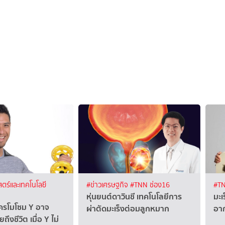
ตร์และเทคโนโลยี
#ข่าวเศรษฐกิจ
#TNN ช่อง16
#TN
หุ่นยนต์ดาวินชี เทคโนโลยีการ
มะเ
ยโครโมโซม Y อาจ
ผ่าตัดมะเร็งต่อมลูกหมาก
อาก
ถึงชีวิต เมื่อ Y ไม่