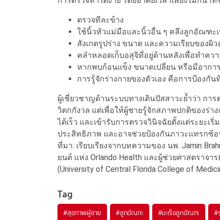
การตรวจทำได้ง่าย โดยอาศัยเวลาเพียงไม่กี่นาท
ตรวจทีละข้าง
ใช้นิ้วหัวแม่มือและนิ้วอื่น ๆ คลึงลูกอัณฑะ
สังเกตรูปร่าง ขนาด และความเรียบของผิว
คลำหลอดเก็บอสุจิที่อยู่ด้านหลังเพื่อทำคว
หากพบก้อนแข็ง ขนาดเปลี่ยน หรือมีอากา
การรู้จักร่างกายของตัวเอง คือการป้องกันที่ด
ผู้เชี่ยวชาญด้านระบบทางเดินปัสสาวะย้ำว่า การ
วิตกกังวล แต่เพื่อให้ผู้ชายรู้จักสภาพปกติของร
ได้เร็ว และเข้ารับการตรวจวินิจฉัยตั้งแต่ระยะเริ
ประสิทธิภาพ และอาจช่วยป้องกันภาวะแทรกซ้อ
ที่มา: เรียบเรียงจากบทความของ นพ. Jamin Br
ยนต์ แห่ง Orlando Health และผู้ช่วยศาสตราจา
(University of Central Florida College of Medi
Tag
#
สุขภาพผู้ชาย
#
ลูกอัณฑะ
#
มะเร็งลูกอัณฑะ
#