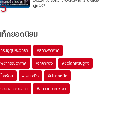
263.24 จุด รับความหวังเจรจาอิหร่าน-สหรัฐ
5
107
แท็กยอดนิยม
#
กรมอุตุนิยมวิทยา
#
สภาพอากาศ
#
พยากรณ์อากาศ
#
ราคาทอง
#
ย่อโลกเศรษฐกิจ
#
โลกร้อน
#
เศรษฐกิจ
#
ฝนตกหนัก
#
การตลาดเงินล้าน
#
สมาคมค้าทองคำ