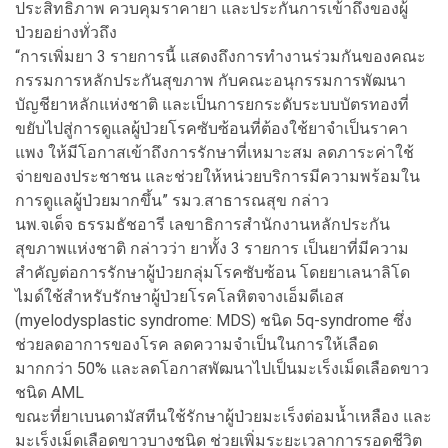
ประสิทธิภาพ ควบคุมราคายา และประกันการเข้าถึงของผู้
ป่วยอย่างทั่วถึง
“การเพิ่มยา 3 รายการนี้ แสดงถึงการทำงานร่วมกันของคณะ
กรรมการหลักประกันสุขภาพ กับคณะอนุกรรมการพัฒนา
บัญชียาหลักแห่งชาติ และเป็นการยกระดับระบบบัตรทองที่
ขยับไปสู่การดูแลผู้ป่วยโรคซับซ้อนที่ต้องใช้ยาจำเป็นราคา
แพง ให้มีโอกาสเข้าถึงการรักษาที่เหมาะสม ลดภาระค่าใช้
จ่ายของประชาชน และช่วยให้หน่วยบริการมีความพร้อมใน
การดูแลผู้ป่วยมากขึ้น” รมว.สาธารณสุข กล่าว
นพ.จเด็จ ธรรมธัชอารี เลขาธิการสำนักงานหลักประกัน
สุขภาพแห่งชาติ กล่าวว่า ยาทั้ง 3 รายการ เป็นยาที่มีความ
สำคัญต่อการรักษาผู้ป่วยกลุ่มโรคซับซ้อน โดยยาเลนาลิโด
ไมด์ใช้สำหรับรักษาผู้ป่วยโรคโลหิตจางเอ็มดีเอส
(myelodysplastic syndrome: MDS) ชนิด 5q-syndrome ซึ่ง
ช่วยลดอาการของโรค ลดความจำเป็นในการให้เลือด
มากกว่า 50% และลดโอกาสพัฒนาไปเป็นมะเร็งเม็ดเลือดขาว
ชนิด AML
ขณะที่ยาเบนดามัสทีนใช้รักษาผู้ป่วยมะเร็งต่อมน้ำเหลือง และ
มะเร็งเม็ดเลือดขาวบางชนิด ช่วยเพิ่มระยะเวลาการรอดชีวิต