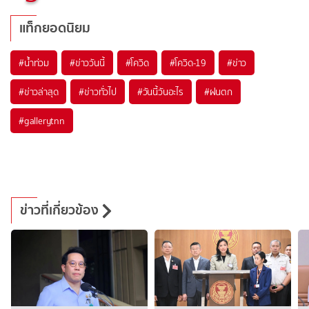
แท็กยอดนิยม
#
น้ำท่วม
#
ข่าววันนี้
#
โควิด
#
โควิด-19
#
ข่าว
#
ข่าวล่าสุด
#
ข่าวทั่วไป
#
วันนี้วันอะไร
#
ฝนตก
#
gallerytnn
ข่าวที่เกี่ยวข้อง