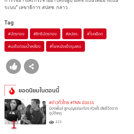
การใช้ยา และกระจายยาให้ถึงผู้ป่วยที่จำเป็นได้อย่างเป็น
ระบบ” เลขาธิการ สปสช. กล่าว.
Tag
#
บัตรทอง
#
สิทธิบัตรทอง
#
สปสช.
#
โรคเลือด
#
มะเร็งต่อมน้ำเหลือง
#
โรคหนังแข็งรุนแรง
ยอดนิยมในตอนนี้
#ข่าวทั่วไทย
#TNN ช่อง16
น้องพั้นช์ ลูกบุญธรรมก้อง ห้วยไร่ เสียชีวิตจาก
อุบัติเหตุ
1
223