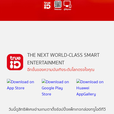
THE NEXT WORLD-CLASS SMART
ENTERTAINMENT
อีกขั้นของความบันเทิงระดับโลกตรงใจคุณ
วันนี้
ดู
สิทธิพิเศษ
อ่าน
เกม
ตาตั้ง
ช้อปปิ้ง
แพ็กเกจ
กล่องทรูไอดีทีวี