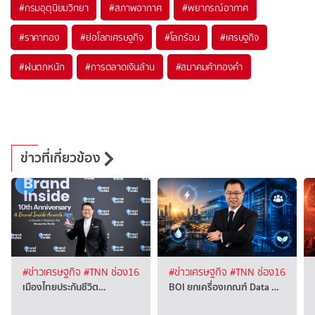
#
กรมอุตุนิยมวิทยา
#
สภาพอากาศ
#
พยากรณ์อากาศ
#
ราคาทอง
#
ย่อโลกเศรษฐกิจ
#
โลกร้อน
#
เศรษฐกิจ
#
ฝนตกหนัก
#
การตลาดเงินล้าน
#
สมาคมค้าทองคำ
ข่าวที่เกี่ยวข้อง
#ข่าวเศรษฐกิจ
#TNN ช่อง16
#ข่าวเศรษฐกิจ
#TNN ช่อง16
เมืองไทยประกันชีวิต…
BOI ยกเครื่องเกณฑ์ Data …