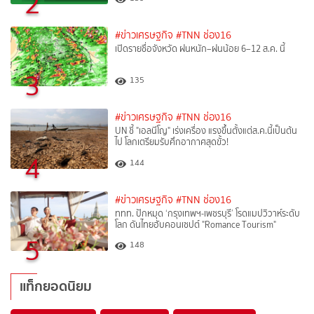
2
#ข่าวเศรษฐกิจ
#TNN ช่อง16
เปิดรายชื่อจังหวัด ฝนหนัก–ฝนน้อย 6–12 ส.ค. นี้
3
135
#ข่าวเศรษฐกิจ
#TNN ช่อง16
UN ชี้ "เอลนีโญ" เร่งเครื่อง แรงขึ้นตั้งแต่ส.ค.นี้เป็นต้น
ไป โลกเตรียมรับศึกอากาศสุดขั้ว!
4
144
#ข่าวเศรษฐกิจ
#TNN ช่อง16
ททท. ปักหมุด ‘กรุงเทพฯ-เพชรบุรี’ โรดแมปวิวาห์ระดับ
โลก ดันไทยฮับคอนเซปต์ "Romance Tourism"
5
148
แท็กยอดนิยม