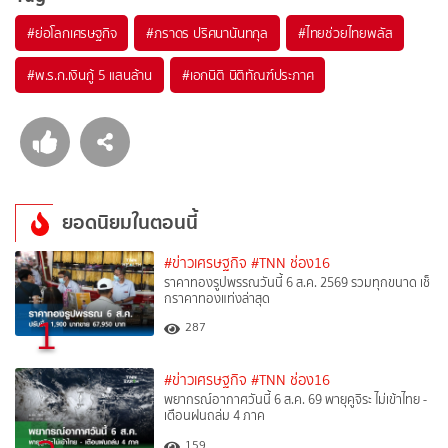
#
ย่อโลกเศรษฐกิจ
#
ภราดร ปริศนานันทกุล
#
ไทยช่วยไทยพลัส
#
พ.ร.ก.เงินกู้ 5 แสนล้าน
#
เอกนิติ นิติทัณฑ์ประภาศ
ยอดนิยมในตอนนี้
#ข่าวเศรษฐกิจ
#TNN ช่อง16
ราคาทองรูปพรรณวันนี้ 6 ส.ค. 2569 รวมทุกขนาด เช็
กราคาทองแท่งล่าสุด
1
287
#ข่าวเศรษฐกิจ
#TNN ช่อง16
พยากรณ์อากาศวันนี้ 6 ส.ค. 69 พายุคูจิระ ไม่เข้าไทย -
เตือนฝนถล่ม 4 ภาค
159