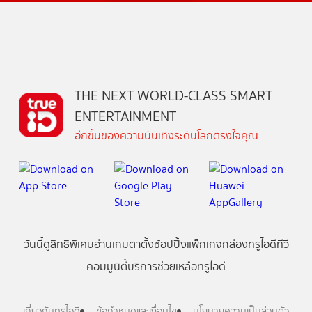
THE NEXT WORLD-CLASS SMART
ENTERTAINMENT
อีกขั้นของความบันเทิงระดับโลกตรงใจคุณ
วันนี้
ดู
สิทธิพิเศษ
อ่าน
เกม
ตาตั้ง
ช้อปปิ้ง
แพ็กเกจ
กล่องทรูไอดีทีวี
คอมมูนิตี้
บริการช่วยเหลือทรูไอดี
เกี่ยวกับทรูไอดี
ข้อกำหนดและเงื่อนไข
นโยบายความเป็นส่วนตัว