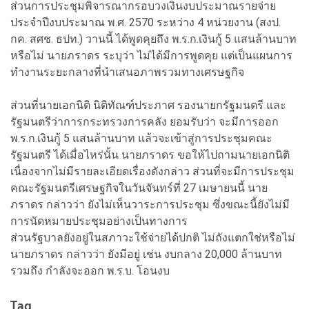
ส่วนการประชุมพิจารณากรอบวงเงินงบประมาณรายจ่าย
ประจำปีงบประมาณ พ.ศ. 2570 ระหว่าง 4 หน่วยงาน (สงป.
กค. สศช. ธปท.) วานนี้ ได้พูดคุยถึง พ.ร.ก.เงินกู้ 5 แสนล้านบาท
หรือไม่ นายภราดร ระบุว่า ไม่ได้มีการพูดคุย แต่เป็นแผนการ
ทำงานระยะกลางที่นำเสนอภาพรวมทางเศรษฐกิจ
ส่วนที่นายเอกนิติ นิติทัณฑ์ประภาศ รองนายกรัฐมนตรี และ
รัฐมนตรีว่าการกระทรวงการคลัง ยอมรับว่า จะมีการออก
พ.ร.ก.เงินกู้ 5 แสนล้านบาท แล้วจะเข้าสู่การประชุมคณะ
รัฐมนตรี ได้เมื่อไหร่นั้น นายภราดร ขอให้ไปถามนายเอกนิติ
เนื่องจากไม่มีรายละเอียดเรื่องดังกล่าว ส่วนที่จะมีการประชุม
คณะรัฐมนตรีเศรษฐกิจในวันจันทร์ที่ 27 เมษายนนี้ นาย
ภราดร กล่าวว่า ยังไม่เห็นวาระการประชุม ซึ่งขณะนี้ยังไม่มี
การนัดหมายประชุมอย่างเป็นทางการ
ส่วนรัฐบาลยังอยู่ในสภาวะใช้จ่ายได้ปกติ ไม่ถังแตกใช่หรือไม่
นายภราดร กล่าวว่า ยังมีอยู่ เช่น งบกลาง 20,000 ล้านบาท
รวมถึง กำลังจะออก พ.ร.บ. โอนงบ
Tag