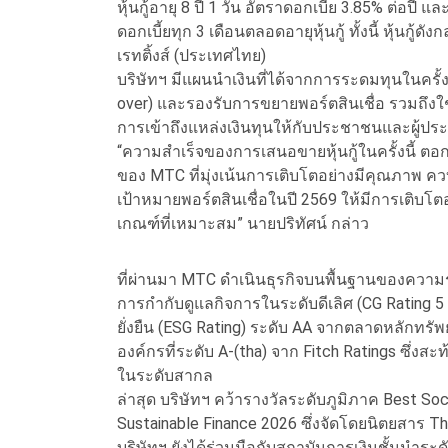
หุ้นกู้อายุ 8 ปี 1 วัน อัตราดอกเบี้ย 3.85% ต่อปี 
ดอกเบี้ยทุก 3 เดือนตลอดอายุหุ้นกู้ ทั้งนี้ หุ้นกู้ด
เรทติ้งส์ (ประเทศไทย)
บริษัทฯ มีแผนนำเงินที่ได้จากการระดมทุนในครั้ง
over) และรองรับการขยายพอร์ตสินเชื่อ รวมถึงใช้
การเข้าถึงแหล่งเงินทุนให้กับประชาชนและผู้ประ
“ความสำเร็จของการเสนอขายหุ้นกู้ในครั้งนี้ ตอกย
ของ MTC ที่มุ่งเน้นการเติบโตอย่างมีคุณภาพ คว
เป้าหมายพอร์ตสินเชื่อในปี 2569 ให้มีการเติบโต
เกณฑ์ที่เหมาะสม” นายปริทัศน์ กล่าว
ที่ผ่านมา MTC ดำเนินธุรกิจบนพื้นฐานของความ
การกำกับดูแลกิจการในระดับดีเลิศ (CG Rating 5 
ยั่งยืน (ESG Rating) ระดับ AA จากตลาดหลักทรั
องค์กรที่ระดับ A-(tha) จาก Fitch Ratings ซึ่ง
ในระดับสากล
ล่าสุด บริษัทฯ คว้ารางวัลระดับภูมิภาค Best Soc
Sustainable Finance 2026 ซึ่งจัดโดยนิตยสาร Th
บริษัทฯ ยังได้ร่วมมือกับสถาบันการเงินชั้นนำร