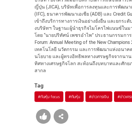
ญี่ปุ่น (JICA), บริษัทเพื่อการลงทุนและการพัฒ
(IFC), ธนาคารพัฒนาเอเชีย (ADB) และ Credit Gua
เข้าถึงบริการทางการเงินอย่างยั่งยืน และย
งบริษัทฯ ในฐานะผู้นำธุรกิจไมโครไฟแนนซ์ในมา
โดย “นายปริทัศน์ เพชรอำไพ” ประธานกรรมการบร
Forum: Annual Meeting of the New Champions 
เทคโนโลยี นวัตกรรม และการพัฒนาแห่งอนาคต ซึ
นโยบาย และผู้ทรงอิทธิพลทางเศรษฐกิจจากนานาป
ทิศทางเศรษฐกิจโลก สะท้อนถึงบทบาทและศักยภ
สากล
Tag
#
ทันหุ้น focus
#
ทันหุ้น
#
ข่าวการเงิน
#
ข่าวเศร