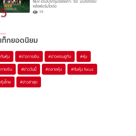
NER เด่นโบรกรุมเชียร์เคาะ ‘ซื้อ’ มั่นใจครึ่งปี
หลังฟอร์มโตต่อ
5
16
แท็กยอดนิยม
#
ทันหุ้น
#
ข่าวการเงิน
#
ข่าวเศรษฐกิจ
#
หุ้น
#
การเงิน
#
ข่าววันนี้
#
ตลาดหุ้น
#
ทันหุ้น focus
#
หุ้นไทย
#
ข่าวล่าสุด