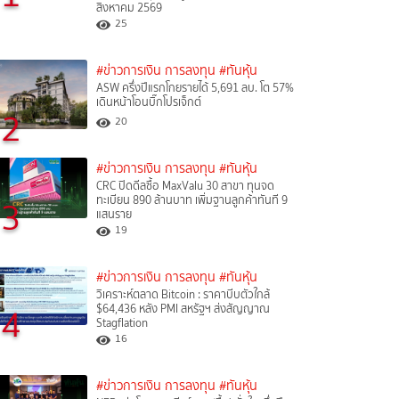
สิงหาคม 2569
25
#ข่าวการเงิน การลงทุน
#ทันหุ้น
ASW ครึ่งปีแรกโกยรายได้ 5,691 ลบ. โต 57%
เดินหน้าโอนบิ๊กโปรเจ็กต์
2
20
#ข่าวการเงิน การลงทุน
#ทันหุ้น
CRC ปิดดีลซื้อ MaxValu 30 สาขา ทุนจด
ทะเบียน 890 ล้านบาท เพิ่มฐานลูกค้าทันที 9
3
แสนราย
19
#ข่าวการเงิน การลงทุน
#ทันหุ้น
วิเคราะห์ตลาด Bitcoin : ราคาบีบตัวใกล้
4
$64,436 หลัง PMI สหรัฐฯ ส่งสัญญาณ
Stagflation
16
#ข่าวการเงิน การลงทุน
#ทันหุ้น