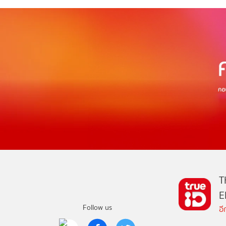
T
E
Follow us
อ