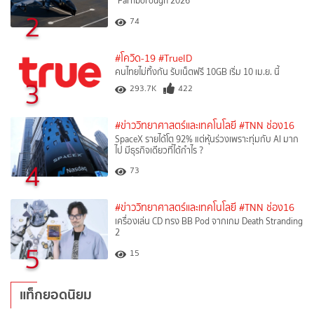
"Farnborough 2026"
2
74
#โควิด-19
#TrueID
คนไทยไม่ทิ้งกัน รับเน็ตฟรี 10GB เริ่ม 10 เม.ย. นี้
3
293.7K
422
#ข่าววิทยาศาสตร์และเทคโนโลยี
#TNN ช่อง16
SpaceX รายได้โต 92% แต่หุ้นร่วงเพราะทุ่มกับ AI มาก
ไป มีธุรกิจเดียวที่ได้กำไร ?
4
73
#ข่าววิทยาศาสตร์และเทคโนโลยี
#TNN ช่อง16
เครื่องเล่น CD ทรง BB Pod จากเกม Death Stranding
2
5
15
แท็กยอดนิยม