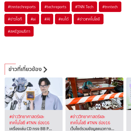
#
tnntechreports
#
techreports
#
TNN Tech
#
tnntech
#
ข่าวไอที
#
ai
#
AI
#
แบไต๋
#
ข่าวเทคโนโลยี
#
สหรัฐอเมริกา
ข่าวที่เกี่ยวข้อง
#ข่าววิทยาศาสตร์และ
#ข่าววิทยาศาสตร์และ
เทคโนโลยี
#TNN ช่อง16
เทคโนโลยี
#TNN ช่อง16
เครื่องเล่น CD ทรง BB P…
เว็บไซต์รวมข้อมูลแนวทาง…