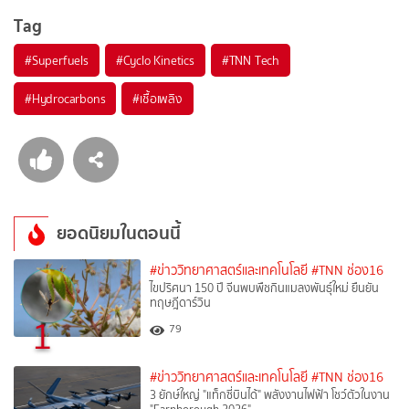
Tag
#
Superfuels
#
Cyclo Kinetics
#
TNN Tech
#
Hydrocarbons
#
เชื้อเพลิง
ยอดนิยมในตอนนี้
#ข่าววิทยาศาสตร์และเทคโนโลยี
#TNN ช่อง16
ไขปริศนา 150 ปี จีนพบพืชกินแมลงพันธุ์ใหม่ ยืนยัน
ทฤษฎีดาร์วิน
1
79
#ข่าววิทยาศาสตร์และเทคโนโลยี
#TNN ช่อง16
3 ยักษ์ใหญ่ "แท็กซี่บินได้" พลังงานไฟฟ้า โชว์ตัวในงาน