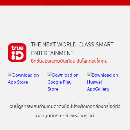
THE NEXT WORLD-CLASS SMART
ENTERTAINMENT
อีกขั้นของความบันเทิงระดับโลกตรงใจคุณ
วันนี้
ดู
สิทธิพิเศษ
อ่าน
เกม
ตาตั้ง
ช้อปปิ้ง
แพ็กเกจ
กล่องทรูไอดีทีวี
คอมมูนิตี้
บริการช่วยเหลือทรูไอดี