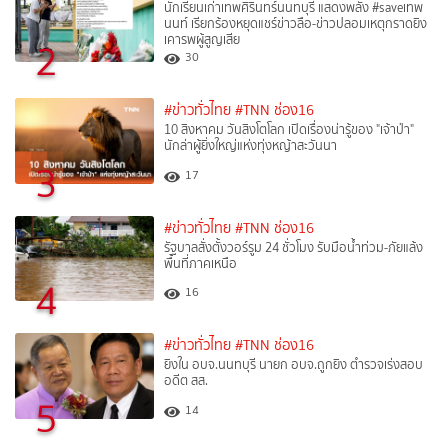
นักเรียนเก่าเทพศิรินทร์นนทบุรี แสดงพลัง #saveเทพ
นนท์ เรียกร้องหยุดแชร์ข่าวลือ-ข่าวปลอมเหตุกราดยิง
เคารพผู้สูญเสีย
2
30
#ข่าวทั่วไทย
#TNN ช่อง16
10 สิงหาคม วันสิงโตโลก เปิดเรื่องน่ารู้ของ "เจ้าป่า"
นักล่าผู้ยิ่งใหญ่แห่งทุ่งหญ้าสะวันนา
3
17
#ข่าวทั่วไทย
#TNN ช่อง16
รัฐบาลสั่งตั้งวอร์รูม 24 ชั่วโมง รับมือน้ำท่วม-ภัยแล้ง
พื้นที่ภาคเหนือ
4
16
#ข่าวทั่วไทย
#TNN ช่อง16
ยิงใน อบจ.นนทบุรี นายก อบจ.ถูกยิง ตำรวจเร่งสอบ
อดีต สส.
5
14