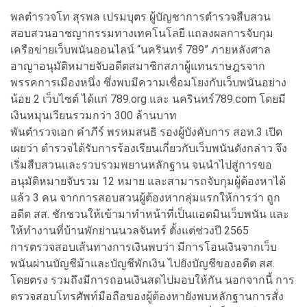
พลตำรวจโท สุรพล เปรมบุตร ผู้บัญชาการตำรวจสืบสวน
สอบสวนอาชญากรรมทางเทคโนโลยี แถลงผลการจับกุม
เครือข่ายเว็บพนันออนไลน์ “นครินทร์ 789” ภายหลังศาล
อาญาอนุมัติหมายจับอดีตสมาชิกสภาผู้แทนราษฎรจาก
พรรคการเมืองหนึ่ง ซึ่งพบมีความเชื่อมโยงกับเว็บพนันอย่าง
น้อย 2 เว็บไซต์ ได้แก่ 789.org และ นครินทร์789.com โดยมี
เงินหมุนเวียนรวมกว่า 300 ล้านบาท
พันตำรวจเอก คำภีร์ พรหมสนธิ รองผู้บังคับการ สอท.3 เปิด
เผยว่า ตำรวจได้รับการร้องเรียนเกี่ยวกับเว็บพนันดังกล่าว จึง
เริ่มสืบสวนและรวบรวมพยานหลักฐาน จนนำไปสู่การขอ
อนุมัติหมายจับรวม 12 หมาย และสามารถจับกุมผู้ต้องหาได้
แล้ว 3 คน จากการสอบสวนผู้ต้องหากลุ่มแรกให้การว่า ถูก
อดีต สส. ชักชวนให้เข้ามาทำหน้าที่เป็นแอดมินเว็บพนัน และ
ให้ทำงานที่บ้านพักย่านนวลจันทร์ ตั้งแต่ช่วงปี 2565
การตรวจสอบเส้นทางการเงินพบว่า มีการโอนเงินจากเว็บ
พนันผ่านบัญชีม้าและบัญชีพักเงิน ไปยังบัญชีของอดีต สส.
โดยตรง รวมถึงมีการถอนเงินสดไปมอบให้กัน นอกจากนี้ การ
ตรวจสอบโทรศัพท์มือถือของผู้ต้องหายังพบหลักฐานการสั่ง