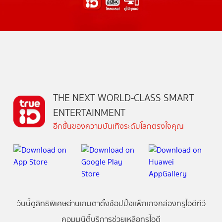
THE NEXT WORLD-CLASS SMART
ENTERTAINMENT
อีกขั้นของความบันเทิงระดับโลกตรงใจคุณ
วันนี้
ดู
สิทธิพิเศษ
อ่าน
เกม
ตาตั้ง
ช้อปปิ้ง
แพ็กเกจ
กล่องทรูไอดีทีวี
คอมมูนิตี้
บริการช่วยเหลือทรูไอดี