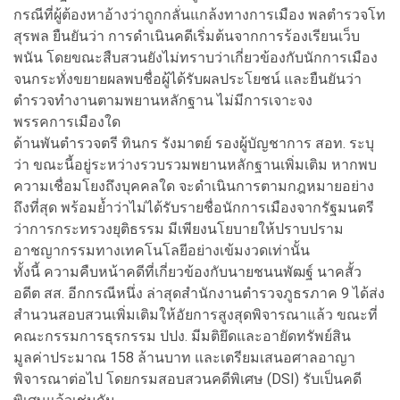
กรณีที่ผู้ต้องหาอ้างว่าถูกกลั่นแกล้งทางการเมือง พลตำรวจโท
สุรพล ยืนยันว่า การดำเนินคดีเริ่มต้นจากการร้องเรียนเว็บ
พนัน โดยขณะสืบสวนยังไม่ทราบว่าเกี่ยวข้องกับนักการเมือง
จนกระทั่งขยายผลพบชื่อผู้ได้รับผลประโยชน์ และยืนยันว่า
ตำรวจทำงานตามพยานหลักฐาน ไม่มีการเจาะจง
พรรคการเมืองใด
ด้านพันตำรวจตรี ทินกร รังมาตย์ รองผู้บัญชาการ สอท. ระบุ
ว่า ขณะนี้อยู่ระหว่างรวบรวมพยานหลักฐานเพิ่มเติม หากพบ
ความเชื่อมโยงถึงบุคคลใด จะดำเนินการตามกฎหมายอย่าง
ถึงที่สุด พร้อมย้ำว่าไม่ได้รับรายชื่อนักการเมืองจากรัฐมนตรี
ว่าการกระทรวงยุติธรรม มีเพียงนโยบายให้ปราบปราม
อาชญากรรมทางเทคโนโลยีอย่างเข้มงวดเท่านั้น
ทั้งนี้ ความคืบหน้าคดีที่เกี่ยวข้องกับนายชนนพัฒฐ์ นาคสั้ว
อดีต สส. อีกกรณีหนึ่ง ล่าสุดสำนักงานตำรวจภูธรภาค 9 ได้ส่ง
สำนวนสอบสวนเพิ่มเติมให้อัยการสูงสุดพิจารณาแล้ว ขณะที่
คณะกรรมการธุรกรรม ปปง. มีมติยึดและอายัดทรัพย์สิน
มูลค่าประมาณ 158 ล้านบาท และเตรียมเสนอศาลอาญา
พิจารณาต่อไป โดยกรมสอบสวนคดีพิเศษ (DSI) รับเป็นคดี