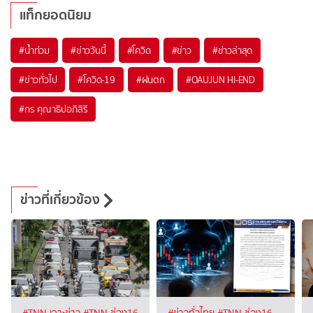
แท็กยอดนิยม
#
น้ำท่วม
#
ข่าววันนี้
#
โควิด
#
ข่าว
#
ข่าวล่าสุด
#
ข่าวทั่วไป
#
โควิด-19
#
ฝนตก
#
OAUJUN HI-END
#
กร คุณาธิปอภิสิริ
ข่าวที่เกี่ยวข้อง