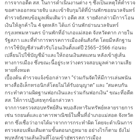
การจากอดีต สส. ในการดำเนินงานต่าง ๆ ซึ่งเป็นเหตุให้ตำรวจ
ขอศาลออกหมายจับ และเข้าจับกุมได้ที่บ้านพักซอยนวลจันทร์
ตำรวจยังพบข้อมูลเพิ่มเติมว่า อดีต สส. รายดังกล่าวมีการโอน
เงินให้ลูกค้าใน 4 จุดหลัก ได้แก่ บ้านพักย่านนวลจันทร์
กรุงเทพมหานคร บ้านพักที่อำเภอแม่สอด จังหวัดตาก ภายใน
รัฐสภา และที่ทำการพรรคการเมืองต้นสังกัด โดยมีหลักฐาน
การใช้บัญชีส่วนตัวรับโอนเงินตั้งแต่ปี 2565–2566 ก่อนจะ
เปลี่ยนไปใช้บัญชีม้าและให้ถอนเงินสดแทน หลังเข้าสู่เส้น
ทางการเมือง ซึ่งขณะนี้อยู่ระหว่างตรวจสอบมูลค่าความเสีย
หายทั้งหมด
เบื้องต้น ตำรวจแจ้งข้อกล่าวหา “ร่วมกันจัดให้มีการเล่นพนัน
ทางสื่ออิเล็กทรอนิกส์โดยไม่ได้รับอนุญาต” และ “สมคบกัน
กระทำความผิดฐานฟอกเงินและร่วมกันฟอกเงิน” ขณะที่อดีต
สส. ให้การปฏิเสธทุกข้อกล่าวหา
จากการตรวจสอบทรัพย์สิน พบอสังหาริมทรัพย์หลายรายการ
เช่น รถยนต์และอาคารพาณิชย์ในพื้นที่อำเภอแม่สอด จังหวัด
ตาก ซึ่งเชื่อว่าอาจได้มาจากการกระทำผิด โดยจะดำเนินการ
ตรวจสอบเพิ่มเติมตามขั้นตอนกฎหมาย อย่างไรก็ตาม ยังไม่
พบหลักฐานเส้นเงินที่โอนเข้าสู่พรรคการเมือง