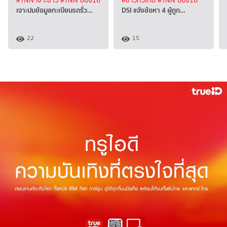
#TNN เจาะข่าว
#TNN ช่อง16
#ข่าวทั่วไทย
#TNN ช่อง16
เจาะปมข้อมูลทะเบียนรถรั่ว…
DSI แจ้งข้อหา 4 ผู้ถูก…
22
15