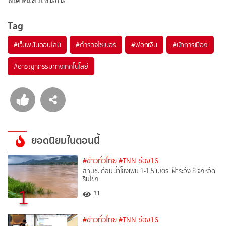
พิเศษแล้วเช่นกัน
Tag
#
เว็บพนันออนไลน์
#
ตำรวจไซเบอร์
#
ฟอกเงิน
#
นักการเมือง
#
อาชญากรรมทางเทคโนโลยี
ยอดนิยมในตอนนี้
#ข่าวทั่วไทย
#TNN ช่อง16
สทนช.เตือนน้ำโขงเพิ่ม 1-1.5 เมตร เฝ้าระวัง 8 จังหวัด
ริมโขง
1
31
#ข่าวทั่วไทย
#TNN ช่อง16