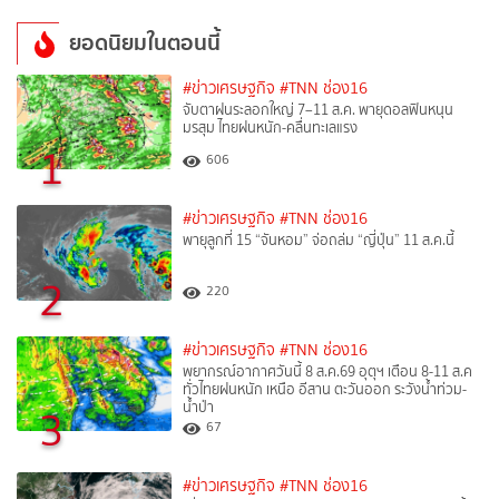
ยอดนิยมในตอนนี้
#ข่าวเศรษฐกิจ
#TNN ช่อง16
จับตาฝนระลอกใหญ่ 7–11 ส.ค. พายุดอลฟินหนุน
มรสุม ไทยฝนหนัก-คลื่นทะเลแรง
1
606
#ข่าวเศรษฐกิจ
#TNN ช่อง16
พายุลูกที่ 15 “จันหอม” จ่อถล่ม “ญี่ปุ่น” 11 ส.ค.นี้
2
220
#ข่าวเศรษฐกิจ
#TNN ช่อง16
พยากรณ์อากาศวันนี้ 8 ส.ค.69 อุตุฯ เตือน 8-11 ส.ค
ทั่วไทยฝนหนัก เหนือ อีสาน ตะวันออก ระวังน้ำท่วม-
น้ำป่า
3
67
#ข่าวเศรษฐกิจ
#TNN ช่อง16