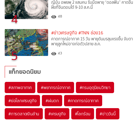
ญี่ปุ่น อพยพ 2 แสนคน รับมือพายุ “ดอลฟิน” คาดขึ้น
ฝั่งที่จีนตอนใต้ 9-10 ส.ค.นี้
4
48
#ข่าวเศรษฐกิจ
#TNN ช่อง16
คาดการณ์อากาศ 15 วัน พายุดันมรสุมแรงขึ้น จับตา
พายุลูกใหม่อาจก่อตัวปลาย ส.ค.
5
43
แท็กยอดนิยม
#
สภาพอากาศ
#
พยากรณ์อากาศ
#
กรมอุตุนิยมวิทยา
#
ย่อโลกเศรษฐกิจ
#
ฝนตก
#
คาดการณ์อากาศ
#
การตลาดเงินล้าน
#
เศรษฐกิจ
#
โลกร้อน
#
ข่าววันนี้