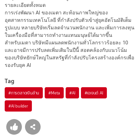
รายละเอียดทั้งหมด
การเร่งพัฒนา AI ของเมตา สะท้อนภาพใหญ่ของ
อุตสาหกรรมเทคโนโลยี ที่กำลังปรับตัวเข้าสู่ยุคอัตโนมัติเต็ม
รูปแบบ หลายบริษัทเริ่มลดจำนวนพนักงาน และเพิ่มการลงทุน
ในเครื่องมือที่สามารถทำงานแทนมนุษย์ได้มากขึ้น
สำหรับเมตา บริษัทมีแผนลดพนักงานทั่วโลกราวร้อยละ 10
และอาจมีการปรับลดเพิ่มเติมในปีนี้ สอดคล้องกับแนวโน้ม
ของบริษัทยักษ์ใหญ่ในสหรัฐที่กำลังปรับโครงสร้างองค์กรเพื่อ
รองรับยุค AI
Tag
#
การตลาดเงินล้าน
#
Meta
#
AI
#
เอเจนต์ AI
#
AI builder