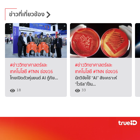
ข่าวที่เกี่ยวข้อง
#ข่าววิทยาศาสตร์และ
#ข่าววิทยาศาสตร์และ
เทคโนโลยี
#TNN ช่อง16
เทคโนโลยี
#TNN ช่อง16
ไทยเปิดตัวหุ่นยนต์ AI กู้ภัย…
นักวิจัยใช้ “AI” สังเคราะห์
“ไวรัส”เป็น…
18
33