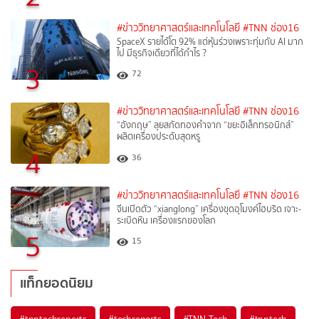
#ข่าววิทยาศาสตร์และเทคโนโลยี
#TNN ช่อง16
SpaceX รายได้โต 92% แต่หุ้นร่วงเพราะทุ่มกับ AI มาก
ไป มีธุรกิจเดียวที่ได้กำไร ?
3
72
#ข่าววิทยาศาสตร์และเทคโนโลยี
#TNN ช่อง16
“อังกฤษ” ลุยสกัดทองคำจาก “ขยะอิเล็กทรอนิกส์”
ผลิตเครื่องประดับสุดหรู
4
36
#ข่าววิทยาศาสตร์และเทคโนโลยี
#TNN ช่อง16
จีนเปิดตัว “xianglong” เครื่องขุดอุโมงค์ไฮบริด เจาะ-
ระเบิดหิน เครื่องแรกของโลก
5
15
แท็กยอดนิยม