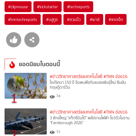
#
clipmouse
#
kickstarter
#
techreports
#
tnntechreports
#
บลูทูธ
#
สวมนิ้ว
#
เมาส์
#
แกดเจ็ต
ยอดนิยมในตอนนี้
#ข่าววิทยาศาสตร์และเทคโนโลยี
#TNN ช่อง16
ไขปริศนา 150 ปี จีนพบพืชกินแมลงพันธุ์ใหม่ ยืนยัน
ทฤษฎีดาร์วิน
1
74
#ข่าววิทยาศาสตร์และเทคโนโลยี
#TNN ช่อง16
3 ยักษ์ใหญ่ "แท็กซี่บินได้" พลังงานไฟฟ้า โชว์ตัวในงาน
"Farnborough 2026"
2
71