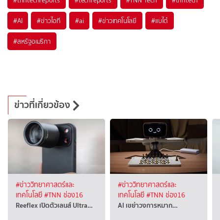
#
tnntechreports
#
techreports
#
TNN Tech
#
tnntech
#
AI
#
ข่าวไอที
#
ai
#
ข่าวเทคโนโลยี
#
แบไต๋
#
สหรัฐอเมริกา
ข่าวที่เกี่ยวข้อง
#ข่าววิทยาศาสตร์และ
#ข่าววิทยาศาสตร์และ
เทคโนโลยี
#TNN ช่อง16
เทคโนโลยี
#TNN ช่อง16
Reeflex เปิดตัวเลนส์ Ultra…
AI เขย่าวงการหมาก…