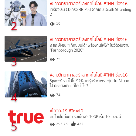
#ข่าววิทยาศาสตร์และเทคโนโลยี
#TNN ช่อง16
เครื่องเล่น CD ทรง BB Pod จากเกม Death Stranding
2
2
16
#ข่าววิทยาศาสตร์และเทคโนโลยี
#TNN ช่อง16
3 ยักษ์ใหญ่ "แท็กซี่บินได้" พลังงานไฟฟ้า โชว์ตัวในงาน
"Farnborough 2026"
3
75
#ข่าววิทยาศาสตร์และเทคโนโลยี
#TNN ช่อง16
SpaceX รายได้โต 92% แต่หุ้นร่วงเพราะทุ่มกับ AI มาก
ไป มีธุรกิจเดียวที่ได้กำไร ?
4
74
#โควิด-19
#TrueID
คนไทยไม่ทิ้งกัน รับเน็ตฟรี 10GB เริ่ม 10 เม.ย. นี้
5
293.7K
422