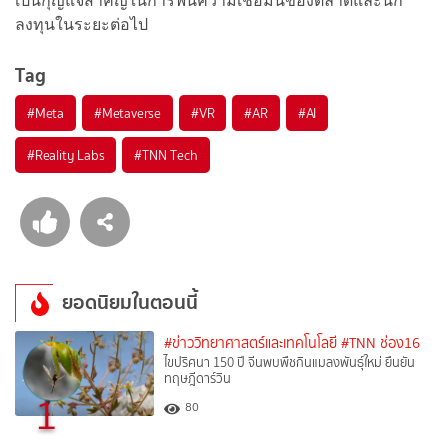
เป็นกุญแจสำคัญในการฟื้นความเชื่อมั่นของตลาดและนัก
ลงทุนในระยะต่อไป
Tag
#
Meta
#
Metaverse
#
VR
#
AR
#
AI
#
Reality Labs
#
TNN Tech
ยอดนิยมในตอนนี้
#ข่าววิทยาศาสตร์และเทคโนโลยี
#TNN ช่อง16
ไขปริศนา 150 ปี จีนพบพืชกินแมลงพันธุ์ใหม่ ยืนยัน
ทฤษฎีดาร์วิน
1
80