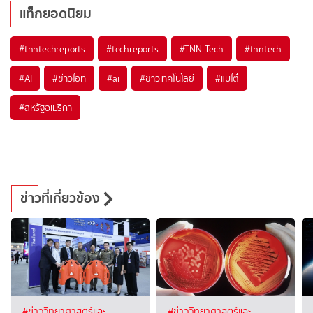
แท็กยอดนิยม
#
tnntechreports
#
techreports
#
TNN Tech
#
tnntech
#
AI
#
ข่าวไอที
#
ai
#
ข่าวเทคโนโลยี
#
แบไต๋
#
สหรัฐอเมริกา
ข่าวที่เกี่ยวข้อง
#ข่าววิทยาศาสตร์และ
#ข่าววิทยาศาสตร์และ