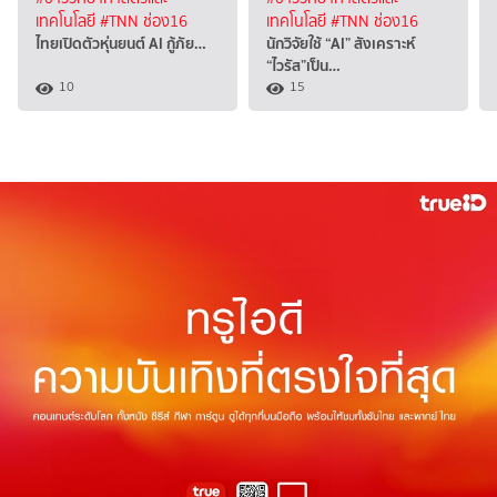
เทคโนโลยี
#TNN ช่อง16
เทคโนโลยี
#TNN ช่อง16
ไทยเปิดตัวหุ่นยนต์ AI กู้ภัย…
นักวิจัยใช้ “AI” สังเคราะห์
“ไวรัส”เป็น…
10
15