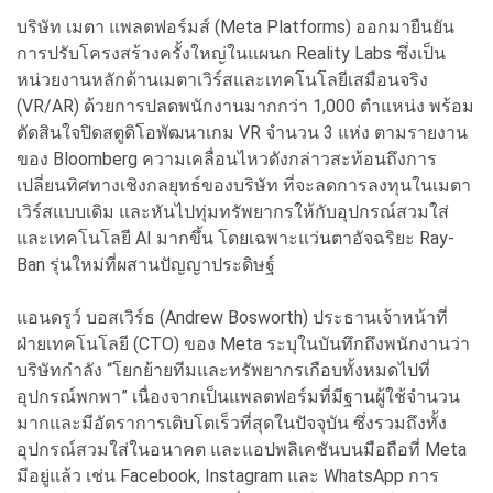
บริษัท เมตา แพลตฟอร์มส์ (Meta Platforms) ออกมายืนยัน
การปรับโครงสร้างครั้งใหญ่ในแผนก Reality Labs ซึ่งเป็น
หน่วยงานหลักด้านเมตาเวิร์สและเทคโนโลยีเสมือนจริง
(VR/AR) ด้วยการปลดพนักงานมากกว่า 1,000 ตำแหน่ง พร้อม
ตัดสินใจปิดสตูดิโอพัฒนาเกม VR จำนวน 3 แห่ง ตามรายงาน
ของ Bloomberg ความเคลื่อนไหวดังกล่าวสะท้อนถึงการ
เปลี่ยนทิศทางเชิงกลยุทธ์ของบริษัท ที่จะลดการลงทุนในเมตา
เวิร์สแบบเดิม และหันไปทุ่มทรัพยากรให้กับอุปกรณ์สวมใส่
และเทคโนโลยี AI มากขึ้น โดยเฉพาะแว่นตาอัจฉริยะ Ray-
Ban รุ่นใหม่ที่ผสานปัญญาประดิษฐ์
แอนดรูว์ บอสเวิร์ธ (Andrew Bosworth) ประธานเจ้าหน้าที่
ฝ่ายเทคโนโลยี (CTO) ของ Meta ระบุในบันทึกถึงพนักงานว่า
บริษัทกำลัง “โยกย้ายทีมและทรัพยากรเกือบทั้งหมดไปที่
อุปกรณ์พกพา” เนื่องจากเป็นแพลตฟอร์มที่มีฐานผู้ใช้จำนวน
มากและมีอัตราการเติบโตเร็วที่สุดในปัจจุบัน ซึ่งรวมถึงทั้ง
อุปกรณ์สวมใส่ในอนาคต และแอปพลิเคชันบนมือถือที่ Meta
มีอยู่แล้ว เช่น Facebook, Instagram และ WhatsApp การ