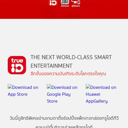
THE NEXT WORLD-CLASS SMART
ENTERTAINMENT
อีกขั้นของความบันเทิงระดับโลกตรงใจคุณ
วันนี้
ดู
สิทธิพิเศษ
อ่าน
เกม
ตาตั้ง
ช้อปปิ้ง
แพ็กเกจ
กล่องทรูไอดีทีวี
คอมมูนิตี้
บริการช่วยเหลือทรูไอดี