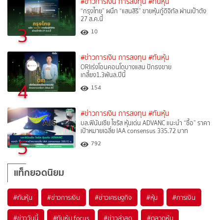
#ข่าวการเงิน การลงทุน
#ทันหุ้น
“กรุงไทย” ผนึก “แสนสิริ” ขายหุ้นกู้ดิจิทัล ผ่านเป๋าตัง
27 ส.ค.นี้
3
10
#ข่าวการเงิน การลงทุน
#ทันหุ้น
ORIเร่งโอนคอนโดบางแสน ปักธงขาย
เกลี้ยง1.3พันล.ปีนี้
4
154
#ข่าวการเงิน การลงทุน
#ทันหุ้น
บล.ฟินันเซีย ไซรัส หุ้นเด่น ADVANC แนะนำ “ซื้อ” ราคา
เป้าหมายเฉลี่ย IAA consensus 335.72 บาท
5
792
แท็กยอดนิยม
#
ทันหุ้น
#
ข่าวการเงิน
#
ข่าวเศรษฐกิจ
#
หุ้น
#
การเงิน
#
ข่าววันนี้
#
ทันหุ้น focus
#
ข่าวล่าสุด
#
ตลาดหุ้น