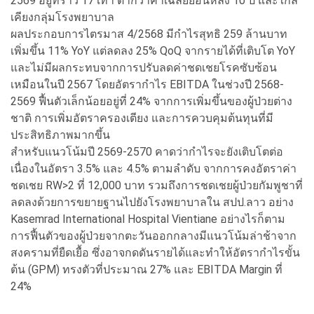
2569 อยู่ที่ราว 17 เท่า ต่ำกว่าค่าเฉลี่ยย้อนหลัง 10 ปี และใกล้
เคียงกลุ่มโรงพยาบาล
ผลประกอบการไตรมาส 4/2568 มีกำไรสุทธิ 259 ล้านบาท
เพิ่มขึ้น 11% YoY แต่ลดลง 25% QoQ จากรายได้ที่เติบโต YoY
และไม่มีผลกระทบจากการปรับลดค่าชดเชยโรคซับซ้อน
เหมือนในปี 2567 โดยอัตรากำไร EBITDA ในช่วงปี 2568-
2569 ฟื้นตัวเล็กน้อยอยู่ที่ 24% จากการเพิ่มขึ้นของผู้ป่วยต่าง
ชาติ การเพิ่มอัตราครองเตียง และการควบคุมต้นทุนที่มี
ประสิทธิภาพมากขึ้น
สำหรับแนวโน้มปี 2569-2570 คาดว่ากำไรจะยังเติบโตต่อ
เนื่องในอัตรา 3.5% และ 4.5% ตามลำดับ จากการคงอัตราค่า
ชดเชย RW>2 ที่ 12,000 บาท รวมถึงการชดเชยผู้ป่วยกัมพูชาที่
ลดลงด้วยการขยายฐานไปยังโรงพยาบาลใน สปป.ลาว อย่าง
Kasemrad International Hospital Vientiane อย่างไรก็ตาม
การฟื้นตัวของผู้ป่วยจากตะวันออกกลางมีแนวโน้มล่าช้าจาก
สงครามที่ยืดเยื้อ ซึ่งอาจกดดันรายได้และทำให้อัตรากำไรขั้น
ต้น (GPM) ทรงตัวที่ประมาณ 27% และ EBITDA Margin ที่
24%