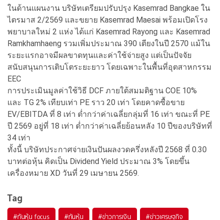
ในด้านแผนงาน บริษัทเตรียมปรับปรุง Kasemrad Bangkae ใน
ไตรมาส 2/2569 และขยาย Kasemrad Maesai พร้อมเปิดโรง
พยาบาลใหม่ 2 แห่ง ได้แก่ Kasemrad Rayong และ Kasemrad
Ramkhamhaeng รวมเพิ่มประมาณ 390 เตียงในปี 2570 แม้ใน
ระยะแรกอาจมีผลขาดทุนและค่าใช้จ่ายสูง แต่เป็นปัจจัย
สนับสนุนการเติบโตระยะยาว โดยเฉพาะในพื้นที่อุตสาหกรรม
EEC
การประเมินมูลค่าใช้วิธี DCF ภายใต้สมมติฐาน COE 10%
และ TG 2% เทียบเท่า PE ราว 20 เท่า โดยคาดซื้อขาย
EV/EBITDA ที่ 8 เท่า ต่ำกว่าค่าเฉลี่ยกลุ่มที่ 16 เท่า ขณะที่ PE
ปี 2569 อยู่ที่ 18 เท่า ต่ำกว่าค่าเฉลี่ยย้อนหลัง 10 ปีของบริษัทที่
34 เท่า
ทั้งนี้ บริษัทประกาศจ่ายเงินปันผลงวดครึ่งหลังปี 2568 ที่ 0.30
บาทต่อหุ้น คิดเป็น Dividend Yield ประมาณ 3% โดยขึ้น
เครื่องหมาย XD วันที่ 29 เมษายน 2569.
Tag
#
ทันหุ้น focus
#
ทันหุ้น
#
ข่าวการเงิน
#
ข่าวเศรษฐกิจ