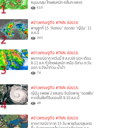
หนุนมรสุม ไทยฝนหนัก-คลื่นทะเลแรง
1
610
#ข่าวเศรษฐกิจ
#TNN ช่อง16
พายุลูกที่ 15 “จันหอม” จ่อถล่ม “ญี่ปุ่น” 11
ส.ค.นี้
2
303
#ข่าวเศรษฐกิจ
#TNN ช่อง16
พยากรณ์อากาศวันนี้ 8 ส.ค.69 อุตุฯ เตือน
8-11 ส.ค ทั่วไทยฝนหนัก เหนือ อีสาน ตะวัน
3
ออก ระวังน้ำท่วม-น้ำป่า
74
#ข่าวเศรษฐกิจ
#TNN ช่อง16
ญี่ปุ่น อพยพ 2 แสนคน รับมือพายุ “ดอลฟิน”
คาดขึ้นฝั่งที่จีนตอนใต้ 9-10 ส.ค.นี้
4
48
#ข่าวเศรษฐกิจ
#TNN ช่อง16
คาดการณ์อากาศ 15 วัน พายุดันมรสุมแรง