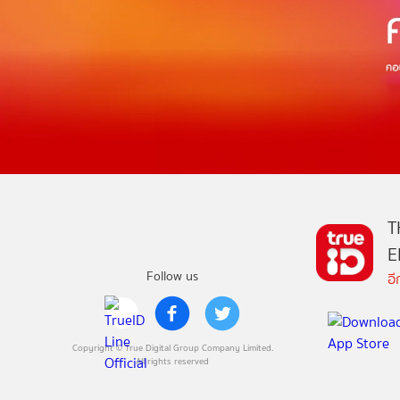
T
E
Follow us
อ
Copyright © True Digital Group Company Limited.
All rights reserved