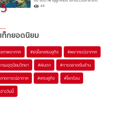
ขึ้น จับตาพายุลูกใหม่อาจก่อตัวปลาย ส.ค.
5
44
แท็กยอดนิยม
#
สภาพอากาศ
#
ย่อโลกเศรษฐกิจ
#
พยากรณ์อากาศ
#
กรมอุตุนิยมวิทยา
#
ฝนตก
#
การตลาดเงินล้าน
#
คาดการณ์อากาศ
#
เศรษฐกิจ
#
โลกร้อน
#
ข่าววันนี้