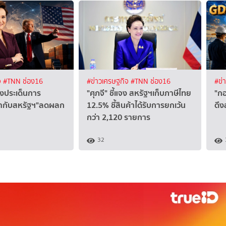
จ
#TNN ช่อง16
#ข่าวเศรษฐกิจ
#TNN ช่อง16
#ข่
จงประเด็นการ
"ศุภจี" ชี้แจง สหรัฐฯเก็บภาษีไทย
"กอ
้ากับสหรัฐฯ"ลดผลก
12.5% ชี้สินค้าได้รับการยกเว้น
ดึง
กว่า 2,120 รายการ
32