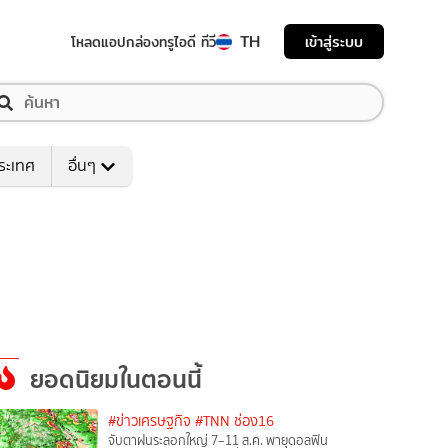
TH
เข้าสู่ระบบ
โหลดแอป
กล่องทรูไอดี ทีวี
ระเทศ
อื่นๆ
ยอดนิยมในตอนนี้
#ข่าวเศรษฐกิจ
#TNN ช่อง16
จับตาฝนระลอกใหญ่ 7–11 ส.ค. พายุดอลฟิน