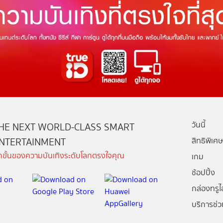
วันนี้
HE NEXT WORLD-CLASS SMART
NTERTAINMENT
สิทธิพิเศษ
ีกขั้นของความบันเทิงระดับโลกตรงใจคุณ
เกม
ช้อปปิ้ง
กล่องทรูไอ
บริการช่ว