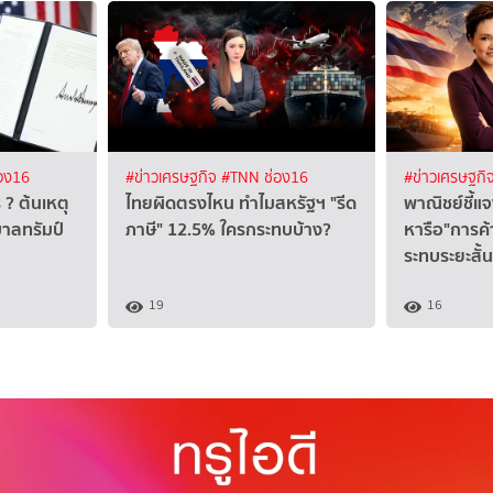
อง16
#ข่าวเศรษฐกิจ
#TNN ช่อง16
#ข่าวเศรษฐกิ
 ? ต้นเหตุ
ไทยผิดตรงไหน ทำไมสหรัฐฯ "รีด
พาณิชย์ชี้แ
บาลทรัมป์
ภาษี" 12.5% ใครกระทบบ้าง?
หารือ"การค
ระทบระยะสั้น
19
16