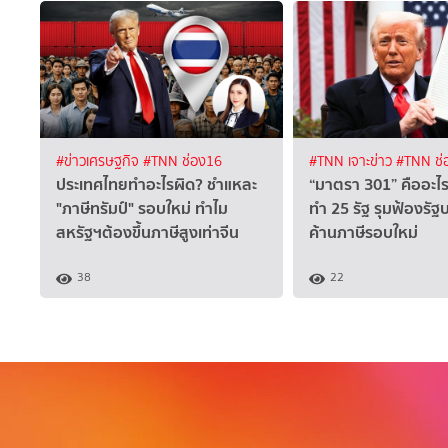
#ข่าวเศรษฐกิจ
#TNN ช่อง16
#TNN เจาะข่าว
#TNN ช่
ประเทศไทยทำอะไรผิด? ชำแหละ
“มาตรา 301” คืออะไร
"ภาษีทรัมป์" รอบใหม่ ทำไม
ทำ 25 รัฐ รุมฟ้องรัฐ
สหรัฐฯต้องขึ้นภาษีสูงเท่าจีน
ค้านภาษีรอบใหม่
38
22