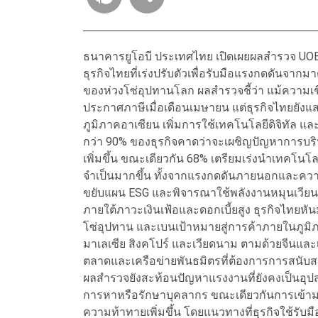
ธนาคารยูโอบี ประเทศไทย เปิดเผยผลสำรวจ UO
ธุรกิจไทยที่เร่งปรับตัวเพื่อรับมือแรงกดดันจ
ของห่วงโซ่อุปทานโลก ผลสำรวจชี้ว่า แม้ความเ
ประกาศภาษีเมื่อเดือนเมษายน แต่ธุรกิจไทยยัง
ภูมิภาคอาเซียน เพิ่มการใช้เทคโนโลยีดิจิทัล แ
กว่า 90% ของธุรกิจคาดว่าจะเผชิญปัญหาการบริ
เพิ่มขึ้น ขณะเดียวกัน 68% เตรียมเร่งนำเทคโนโลย
จำเป็นมากขึ้น ทั้งจากแรงกดดันภายนอกและควา
ขยับแผน ESG และพิจารณาใช้พลังงานหมุนเวีย
ภายใต้ภาวะเงินเฟ้อและดอกเบี้ยสูง ธุรกิจไทยหัน
โซ่อุปทาน และเบนเป้าหมายสู่การค้าภายในภูมิ
มาเลเซีย สิงคโปร์ และเวียดนาม ตามด้วยจีนและเ
ตลาดและเครือข่ายพันธมิตรที่ต้องการการสนับสน
ผลสำรวจยังสะท้อนปัญหาแรงงานที่ยังคงเป็นอุ
การหาหรือรักษาบุคลากร ขณะเดียวกันการเข้าม
ความท้าทายเพิ่มขึ้น โดยแนวทางที่ธุรกิจใช้รับ