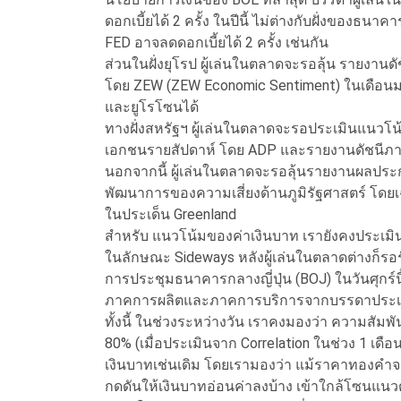
ดอกเบี้ยได้ 2 ครั้ง ในปีนี้ ไม่ต่างกับฝั่งของธน
FED อาจลดดอกเบี้ยได้ 2 ครั้ง เช่นกัน
ส่วนในฝั่งยุโรป ผู้เล่นในตลาดจะรอลุ้น รายงาน
โดย ZEW (ZEW Economic Sentiment) ในเดือนม
และยูโรโซนได้
ทางฝั่งสหรัฐฯ ผู้เล่นในตลาดจะรอประเมินแนว
เอกชนรายสัปดาห์ โดย ADP และรายงานดัชนีภา
นอกจากนี้ ผู้เล่นในตลาดจะรอลุ้นรายงานผลปร
พัฒนาการของความเสี่ยงด้านภูมิรัฐศาสตร์ โด
ในประเด็น Greenland
สำหรับ แนวโน้มของค่าเงินบาท เรายังคงประเมิน
ในลักษณะ Sideways หลังผู้เล่นในตลาดต่างก็รอรับร
การประชุมธนาคารกลางญี่ปุ่น (BOJ) ในวันศุกร์น
ภาคการผลิตและภาคการบริการจากบรรดาประเ
ทั้งนี้ ในช่วงระหว่างวัน เราคงมองว่า ความสัมพ
80% (เมื่อประเมินจาก Correlation ในช่วง 1 
เงินบาทเช่นเดิม โดยเรามองว่า แม้ราคาทองคำจะ
กดดันให้เงินบาทอ่อนค่าลงบ้าง เข้าใกล้โซนแน