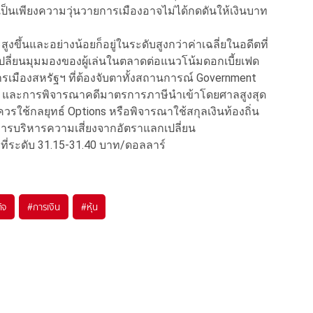
าเป็นเพียงความวุ่นวายการเมืองอาจไม่ได้กดดันให้เงินบาท
งขึ้นและอย่างน้อยก็อยู่ในระดับสูงกว่าค่าเฉลี่ยในอดีตที่
ลี่ยนมุมมองของผู้เล่นในตลาดต่อแนวโน้มดอกเบี้ยเฟด
มืองสหรัฐฯ ที่ต้องจับตาทั้งสถานการณ์ Government
026) และการพิจารณาคดีมาตรการภาษีนำเข้าโดยศาลสูงสุด
วรใช้กลยุทธ์ Options หรือพิจารณาใช้สกุลเงินท้องถิ่น
ในการบริหารความเสี่ยงจากอัตราแลกเปลี่ยน
ที่ระดับ 31.15-31.40 บาท/ดอลลาร์
ิจ
#
การเงิน
#
หุ้น