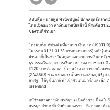
#ทันหุ้น - นายพูน พานิชพิบูลย์ นักกลยุทธ์ต
ไทย เปิดเผยว่า ค่าเงินบาทเปิดเช้านี้ ที่ระดับ 3
ของวันที่ผ่านมา
โดยนับตั้งแต่ช่วงคืนที่ผ่านมา เงินบาท (USDTHB
ในกรอบ 31.21-31.28 บาทต่อดอลลาร์) หลังผู้เล่นในต
ผ่านมาก็เป็นช่วงวันหยุดของตลาดการเงินสหรัฐฯ 
ธุรกรรมในตลาดการเงินเบาบางลงจากช่วงปกติ อย่า
31.20 บาทต่อดอลลาร์ ตามจังหวะการย่อตัวลงข
(XAUUSD) ท่ามกลางประเด็นความเสี่ยงภูมิรัฐศาส
สหรัฐฯ ได้ขู่ขึ้นภาษีนำเข้ากับเดนมาร์กและอีก 
Greenland
แม้ว่าตลาดการเงินสหรัฐฯ จะปิดทำการเนื่องในว
สหรัฐฯ ล่าสุด ที่ปรับตัวลดลงราว -1% อาจสะท้อ