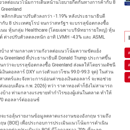
ังวลต่อแนวโน้มการเดินหน้านโยบายกีดกันทางการค้ากับ 8
 Greenland
ป พลิกกลับมาปรับตัวลงกว่า -1.19% หลังประธานาธิบดี
กับ 8 ประเทศยุโรป จนกว่าสหรัฐฯ จะบรรลุข้อตกลงซื้อ
เนม หุ้นกลุ่ม Healthcare (โดยเฉพาะบริษัทยารายใหญ่) หุ้น
นต์ ต่างปรับตัวลดลงหนัก อาทิ LVMH -4.3% และ ASML
ลงบ้าง ท่ามกลางความกังวลต่อแนวโน้มความขัดแย้ง
 Greenland ที่ประธานาธิบดี Donald Trump ประกาศขึ้น
นกว่าจะบรรลุข้อตกลงซื้อ Greenland ส่งผลให้โดยรวมดัชนี
ชนีเงินดอลลาร์ DXY แกว่งตัวแถวโซน 99.0-99.3 จุด) ในส่วน
ัฐศาสตร์และจังหวะการอ่อนค่าของเงินดอลลาร์ จะพอช่วย
มอบเดือน ก.พ. 2026) ทว่า ราคาทองคำก็ยังไม่สามารถ
ตัวลงบ้าง ท่ามกลางแรงขายทำกำไรของผู้เล่นในตลาด ทำให้
0 ดอลลาร์ต่อออนซ์
ตลาดจะรอลุ้นรายงานข้อมูลตลาดแรงงานของอังกฤษ รวมถึง
กฤษ (BOE) เพื่อประกอบการประเมินแนวโน้มการดำเนิน
ในตลาดต่างประเมินว่า BOE มีโอกาสราว 79% ที่จะลด