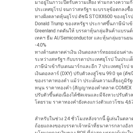
มาอยู่ในภาวะปิดรับความเสี่ยง ท่ามกลางความก
ประเทศยุโรป จนกว่าสหรัฐฯ จะบรรลุข้อตกลงซื้อ
ทางฝั่งตลาดหุ้นยุโรป ดัชนี STOXX600 ของยุโร
Donald Trump ของสหรัฐฯ ประกาศขึ้นภาษีนำเข้า
Greenland กดดันให้ บรรดาหุ้นกลุ่มสินค้าแบรนด์
เทคฯ ธีม AI/Semiconductor และหุ้นกลุ่มยานย
-4.0%
ทางด้านตลาดค่าเงิน เงินดอลลาร์ทยอยอ่อนค่า
ระหว่างสหรัฐฯ กับบรรดาประเทศยุโรป ในประเด็น
ภาษีนำเข้ากับเดนมาร์กและอีก 7 ประเทศยุโรป จ
เงินดอลลาร์ (DXY) ปรับตัวลงสู่โซน 99.0 จุด (ดั
ของราคาทองคำ แม้ว่า ประเด็นความเสี่ยงภูมิร
หนุน ราคาทองคำ (สัญญาทองคำตลาด COMEX ส่ง
ปรับตัวขึ้นต่อเนื่องได้ชัดเจนและมีจังหวะปรับ
โดยรวม ราคาทองคำยังคงแกว่งตัวแถวโซน 4,67
สำหรับในช่วง 24 ชั่วโมงหลังจากนี้ ผู้เล่นใน
ถ้อยแถลงของบรรดาเจ้าหน้าที่ธนาคารกลางอัง
นโยบายการเงินของ BOE ที่ล่าสุด บรรดาผู้เล่น