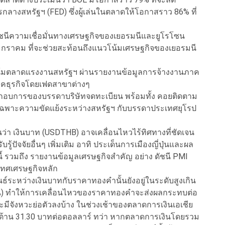
าคารกลางสหรัฐฯ (FED) ซึ่งผู้เล่นในตลาดให้โอกาสราว 86% ที่
ดัชนีความเชื่อมั่นทางเศรษฐกิจของเยอรมนีและยูโรโซน
กราคม ที่จะช่วยสะท้อนถึงแนวโน้มเศรษฐกิจของเยอรมนี
โน้มตลาดแรงงานสหรัฐฯ ผ่านรายงานข้อมูลการจ้างงานภาค
คธุรกิจโดยเฟดสาขาต่างๆ
ะกอบการของบรรดาบริษัทจดทะเบียน พร้อมทั้ง คอยติดตาม
ยเฉพาะความขัดแย้งระหว่างสหรัฐฯ กับบรรดาประเทศยุโรป
ว่า เงินบาท (USDTHB) อาจเคลื่อนไหวไร้ทิศทางที่ชัดเจน
ู้ปัจจัยอื่นๆ เพิ่มเติม อาทิ ประเด็นการเมืองญี่ปุ่นและผล
ี้ รวมถึง รายงานข้อมูลเศรษฐกิจสำคัญ อย่าง ดัชนี PMI
ทศเศรษฐกิจหลัก
ันธ์ระหว่างเงินบาทกับราคาทองคำนั้นยังอยู่ในระดับสูงเกิน
เดือน) ทำให้การเคลื่อนไหวของราคาทองคำจะส่งผลกระทบต่อ
มีจังหวะย่อตัวลงบ้าง ในช่วงเช้าของตลาดการเงินเอเชีย
วต้าน 31.30 บาทต่อดอลลาร์ ทว่า หากตลาดการเงินโดยรวม