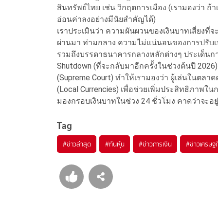
สินทรัพย์ไทย เช่น วิกฤตการเมือง (เรามองว่า ถ้
อ่อนค่าลงอย่างมีนัยสำคัญได้)
เราประเมินว่า ความผันผวนของเงินบาทเสี่ยงที่จะสู
ผ่านมา ท่ามกลาง ความไม่แน่นอนของการปรับเป
รวมถึงบรรดาธนาคารกลางหลักต่างๆ ประเด็นการเ
Shutdown (ที่จะกลับมาอีกครั้งในช่วงต้นปี 2
(Supreme Court) ทำให้เรามองว่า ผู้เล่นในตลาดค
(Local Currencies) เพื่อช่วยเพิ่มประสิทธิภาพ
มองกรอบเงินบาทในช่วง 24 ชั่วโมง คาดว่าจะอยู่
Tag
#
ข่าวล่าสุด
#
ทันหุ้น
#
ข่าวการเงิน
#
ข่าวเศรษฐก