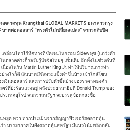
ลาดเงินตลาดทุน Krungthai GLOBAL MARKETS ธนาคารกรุง
1.25 บาทต่อดอลลาร์ “ทรงตัวไม่เปลี่ยนแปลง” จากระดับปิด
) เคลื่อนไหวไร้ทิศทางที่ชัดเจนในกรอบ Sideways (แกว่งตัว
ลาดต่างก็รอรับรู้ปัจจัยใหม่ๆ เพิ่มเติม อีกทั้งในช่วงคืนที่
เนื่องในวัน Martin Luther King Jr. ทำให้ปริมาณการทำ
งไรก็ดี เงินบาทมีจังหวะแข็งค่าขึ้นบ้าง เข้าใกล้โซน
องเงินดอลลาร์ และการปรับตัวขึ้นบ้างของราคาทองคำ
ตร์ที่ยังร้อนแรงอยู่ หลังประธานาธิบดี Donald Trump ของ
7 ประเทศยุโรป จนกว่าสหรัฐฯ จะบรรลุข้อตกลงซื้อ
ันหยุด ทว่า หากประเมินจากสัญญาฟิวเจอร์สตลาดหุ้น
นว่า บรรยากาศในฝั่งตลาดหุ้นสหรัฐฯ มีแนวโน้มพลิกกลับ