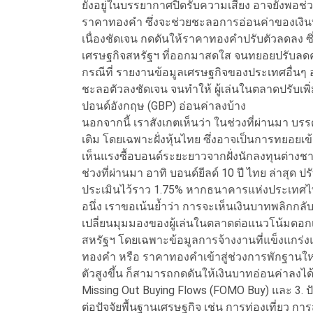
ยังอยู่ในบรรยากาศปิดรับความเสี่ยง อาจยังพอช
ราคาทองคำ ซึ่งจะช่วยชะลอการอ่อนค่าของเงินบาท
เนื่องชัดเจน กดดันให้ราคาทองคำปรับตัวลดลง ซึ่
เศรษฐกิจสหรัฐฯ ที่ออกมาสดใส จนทยอยปรับลด
กรณีที่ รายงานข้อมูลเศรษฐกิจของประเทศอื่น
ชะลอตัวลงชัดเจน จนทำให้ ผู้เล่นในตลาดปรับเพ
ปอนด์อังกฤษ (GBP) อ่อนค่าลงบ้าง
นอกจากนี้ เราสังเกตเห็นว่า ในช่วงที่ผ่านมา บรร
เติม โดยเฉพาะฝั่งหุ้นไทย ซึ่งอาจเป็นการทยอยเข้
เห็นแรงซื้อบอนด์ระยะยาวจากฝั่งนักลงทุนต่างชา
ช่วงที่ผ่านมา อาทิ บอนด์ยีลด์ 10 ปี ไทย ล่าสุด ปรับ
ประเมินไว้ราว 1.75% หากธนาคารแห่งประเทศไทย
อนึ่ง เราขอเน้นย้ำว่า การจะเห็นเงินบาทพลิกกลับ
เปลี่ยนมุมมองของผู้เล่นในตลาดต่อแนวโน้มดอกเบ
สหรัฐฯ โดยเฉพาะข้อมูลการจ้างงานที่แข็งแกร่ง
ทองคำ หรือ ราคาทองคำเข้าสู่ช่วงการพักฐานใหม่
ตัวสูงขึ้น ก็สามารถกดดันให้เงินบาทอ่อนค่าลงได
Missing Out Buying Flows (FOMO Buy) และ 3. ป
ต่อปัจจัยพื้นฐานเศรษฐกิจ เช่น การท่องเที่ยว การ