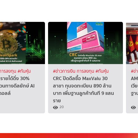
 การลงทุน
#ทันหุ้น
#ข่าวการเงิน การลงทุน
#ทันหุ้น
#ข่
รายได้ดิ่ง 30%
CRC ปิดดีลซื้อ MaxValu 30
AM
วนทางดีลยักษ์ AI
สาขา ทุนจดทะเบียน 890 ล้าน
เวี
ดอลล์
บาท เพิ่มฐานลูกค้าทันที 9 แสน
ฐา
ราย
20