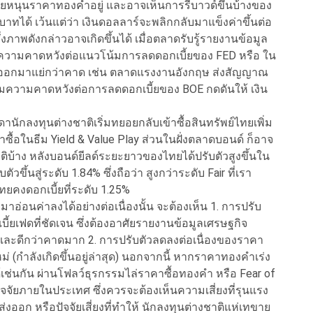
่วยหนุนราคาทองคำอยู่ และอาจเห็นการรีบาวด์ขึ้นบ้างของ
ได้ เว้นแต่ว่า เงินดอลลาร์จะพลิกกลับมาแข็งค่าขึ้นต่อ
งภาพดังกล่าวอาจเกิดขึ้นได้ เมื่อตลาดรับรู้รายงานข้อมูล
ความคาดหวังต่อแนวโน้มการลดดอกเบี้ยของ FED หรือ ใน
ๆ ออกมาแย่กว่าคาด เช่น ตลาดแรงงานอังกฤษ ส่งสัญญาณ
ิ่มความคาดหวังต่อการลดดอกเบี้ยของ BOE กดดันให้ เงิน
ดานักลงทุนต่างชาติเริ่มทยอยกลับเข้าซื้อสินทรัพย์ไทยเพิ่ม
าซื้อในธีม Yield & Value Play ส่วนในฝั่งตลาดบอนด์ ก็อาจ
ติบ้าง หลังบอนด์ยีลด์ระยะยาวของไทยได้ปรับตัวสูงขึ้นใน
ตัวขึ้นสู่ระดับ 1.84% ซึ่งถือว่า สูงกว่าระดับ Fair ที่เรา
คงดอกเบี้ยที่ระดับ 1.25%
มาอ่อนค่าลงได้อย่างต่อเนื่องนั้น จะต้องเห็น 1. การปรับ
ี้ยเฟดที่ชัดเจน ซึ่งต้องอาศัยรายงานข้อมูลเศรษฐกิจ
และดีกว่าคาดมาก 2. การปรับตัวลดลงต่อเนื่องของราคา
 (กำลังเกิดขึ้นอยู่ล่าสุด) นอกจากนี้ หากราคาทองคำเร่ง
้เช่นกัน ผ่านโฟลว์ธุรกรรมไล่ราคาซื้อทองคำ หรือ Fear of
ัจจัยภายในประเทศ ซึ่งควรจะต้องเห็นความเสี่ยงที่รุนแรง
ส่งออก หรือปัจจัยเสี่ยงที่ทำให้ นักลงทุนต่างชาติแห่เทขาย