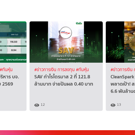
#ทันหุ้น
#ข่าวการเงิน การลงทุน
#ทันหุ้น
#ข่าวการเงิน
บริหาร บจ.
SAV กำไรไตรมาส 2 ที่ 121.8
CleanSpark 
คม 2569
ล้านบาท จ่ายปันผล 0.40 บาท
พลาดเป้า! ส
6.6 พันล้าน
12
13