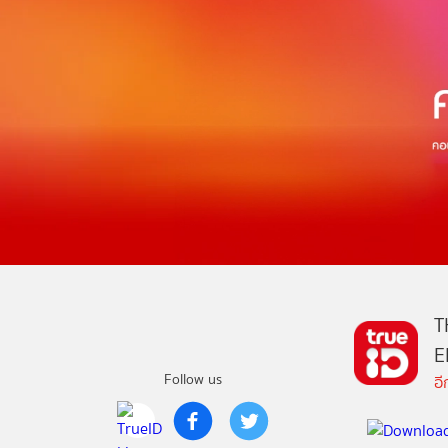
T
E
Follow us
อ