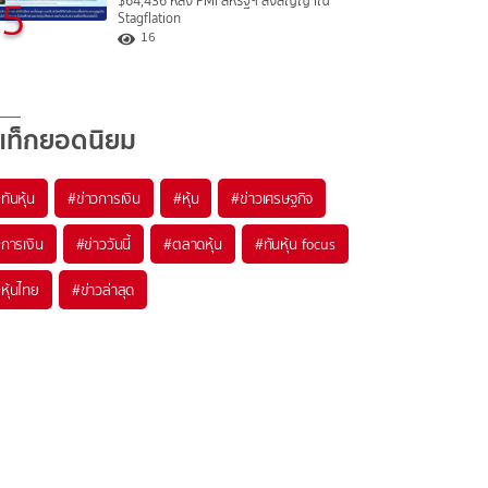
5
$64,436 หลัง PMI สหรัฐฯ ส่งสัญญาณ
Stagflation
16
แท็กยอดนิยม
#
ทันหุ้น
#
ข่าวการเงิน
#
หุ้น
#
ข่าวเศรษฐกิจ
#
การเงิน
#
ข่าววันนี้
#
ตลาดหุ้น
#
ทันหุ้น focus
#
หุ้นไทย
#
ข่าวล่าสุด