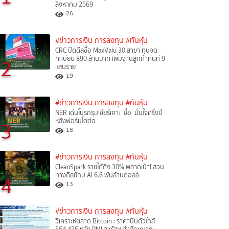
สิงหาคม 2569
26
#ข่าวการเงิน การลงทุน
#ทันหุ้น
CRC ปิดดีลซื้อ MaxValu 30 สาขา ทุนจด
ทะเบียน 890 ล้านบาท เพิ่มฐานลูกค้าทันที 9
2
แสนราย
19
#ข่าวการเงิน การลงทุน
#ทันหุ้น
NER เด่นโบรกรุมเชียร์เคาะ ‘ซื้อ’ มั่นใจครึ่งปี
หลังฟอร์มโตต่อ
3
18
#ข่าวการเงิน การลงทุน
#ทันหุ้น
CleanSpark รายได้ดิ่ง 30% พลาดเป้า! สวน
ทางดีลยักษ์ AI 6.6 พันล้านดอลล์
4
13
#ข่าวการเงิน การลงทุน
#ทันหุ้น
วิเคราะห์ตลาด Bitcoin : ราคาบีบตัวใกล้