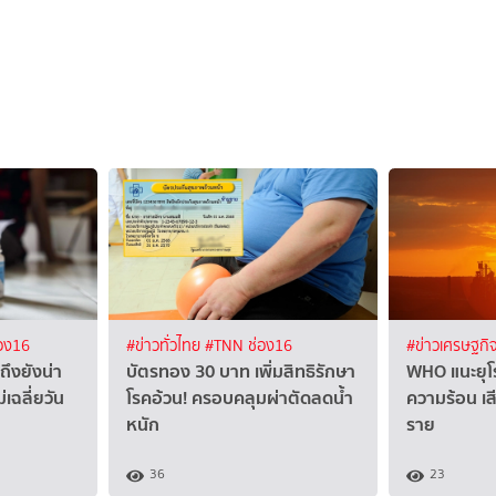
อง16
#ข่าวทั่วไทย
#TNN ช่อง16
#ข่าวเศรษฐกิ
ถึงยังน่า
บัตรทอง 30 บาท เพิ่มสิทธิรักษา
WHO แนะยุโรป
ม่เฉลี่ยวัน
โรคอ้วน! ครอบคลุมผ่าตัดลดน้ำ
ความร้อน เส
หนัก
ราย
36
23