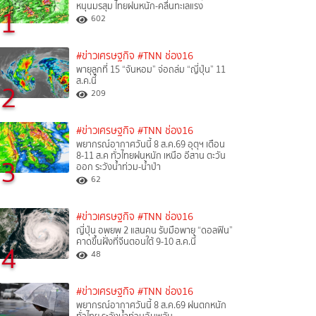
หนุนมรสุม ไทยฝนหนัก-คลื่นทะเลแรง
1
602
#ข่าวเศรษฐกิจ
#TNN ช่อง16
พายุลูกที่ 15 “จันหอม” จ่อถล่ม “ญี่ปุ่น” 11
ส.ค.นี้
2
209
#ข่าวเศรษฐกิจ
#TNN ช่อง16
พยากรณ์อากาศวันนี้ 8 ส.ค.69 อุตุฯ เตือน
8-11 ส.ค ทั่วไทยฝนหนัก เหนือ อีสาน ตะวัน
3
ออก ระวังน้ำท่วม-น้ำป่า
62
#ข่าวเศรษฐกิจ
#TNN ช่อง16
ญี่ปุ่น อพยพ 2 แสนคน รับมือพายุ “ดอลฟิน”
คาดขึ้นฝั่งที่จีนตอนใต้ 9-10 ส.ค.นี้
4
48
#ข่าวเศรษฐกิจ
#TNN ช่อง16
พยากรณ์อากาศวันนี้ 8 ส.ค.69 ฝนตกหนัก