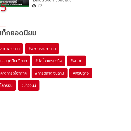
ทั่วไทย ระวังน้ำท่วมฉับพลัน
5
70
แท็กยอดนิยม
#
สภาพอากาศ
#
พยากรณ์อากาศ
#
กรมอุตุนิยมวิทยา
#
ย่อโลกเศรษฐกิจ
#
ฝนตก
#
คาดการณ์อากาศ
#
การตลาดเงินล้าน
#
เศรษฐกิจ
#
โลกร้อน
#
ข่าววันนี้