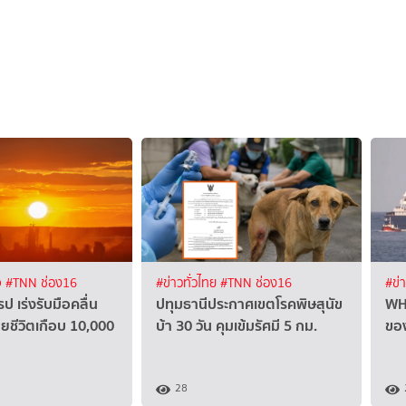
จ
#TNN ช่อง16
#ข่าวทั่วไทย
#TNN ช่อง16
#ข่
 เร่งรับมือคลื่น
ปทุมธานีประกาศเขตโรคพิษสุนัข
WH
ียชีวิตเกือบ 10,000
บ้า 30 วัน คุมเข้มรัศมี 5 กม.
ขอ
28