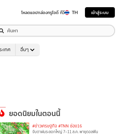
TH
เข้าสู่ระบบ
โหลดแอป
กล่องทรูไอดี ทีวี
ระเทศ
อื่นๆ
ยอดนิยมในตอนนี้
#ข่าวเศรษฐกิจ
#TNN ช่อง16
จับตาฝนระลอกใหญ่ 7–11 ส.ค. พายุดอลฟิน