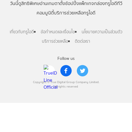
วันนี้
ดู
สิทธิพิเศษ
อ่าน
เกม
ตาตั้ง
ช้อปปิ้ง
แพ็กเกจ
กล่องทรูไอดีทีวี
คอมมูนิตี้
บริการช่วยเหลือทรูไอดี
เกี่ยวกับทรูไอดี
ข้อกำหนดและเงื่อนไข
นโยบายความเป็นส่วนตัว
บริการช่วยเหลือ
ติดต่อเรา
Follow us
Copyright © True Digital Group Company Limited.
All rights reserved