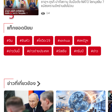
ซาอุฯ-ตุรกี-ปากีสถาน จับมือตั้ง NATO โลกมุสลิม ?
แม้สงครามอิหร่านยังไม่จบ
5
14
แท็กยอดนิยม
#
จีน
#
ซินหัว
#
โควิด-19
#
xinhua
#
สหรัฐฯ
#
ข่าววันนี้
#
ข่าวต่างประเทศ
#
รัสเซีย
#
ทรัมป์
#
ข่าว
ข่าวที่เกี่ยวข้อง