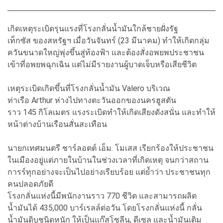
เกิดเหตุระเบิดรุนแรงที่โรงกลั่นน้ำมันใกล้ชายฝั่งรัฐ
เท็กซัส ของสหรัฐฯ เมื่อวันจันทร์ (23 มีนาคม) ทำให้เกิดกลุ่ม
ควันขนาดใหญ่พุ่งขึ้นสู่ท้องฟ้า และต้องสั่งอพยพประชาชน
เข้าที่อพยพฉุกเฉิน แต่ไม่มีรายงานผู้บาดเจ็บหรือเสียชีวิต
เหตุระเบิดเกิดขึ้นที่โรงกลั่นน้ำมัน Valero บริเวณ
ท่าเรือ Arthur ห่างไปทางตะวันออกของนครฮูสตัน
ราว 145 กิโลเมตร แรงระเบิดทำให้เกิดเสียงดังสนั่น และทำให้
หน้าต่างบ้านเรือนสั่นสะเทือน
นายกเทศมนตรี ชาร์ลอตต์ เอ็ม. โมเสส เรียกร้องให้ประชาชน
ในเมืองอยู่แต่ภายในบ้านในช่วงเวลาที่เกิดเหตุ จนกว่าสถาน
การร์ทุกอย่างจะเป็นไปอย่างเรียบร้อย แต่ย้ำว่า ประชาชนทุก
คนปลอดภัยดี
โรงกลั่นแห่งนี้มีพนักงานราว 770 ชีวิต และสามารถผลิต
น้ำมันได้ 435,000 บาร์เรลล์ต่อวัน โดยโรงกลั่นแห่งนี้ กลั่น
น้ำมันดิบชนิดหนัก ให้เป็นแก๊สโซลีน, ดีเซล และน้ำมันเติม