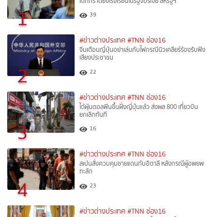
เด็กกราดยิงโรงเรียนในรัฐจอร์เจีย สหรัฐฯ
1
39
#ข่าวต่างประเทศ
#TNN ช่อง16
จีนเตือนญี่ปุ่นอย่าเล่นกับไฟกรณีนิวเคลียร์ร้องรับฟัง
เสียงประชาชน
2
22
#ข่าวต่างประเทศ
#TNN ช่อง16
ไต้ฝุ่นดอลฟินขึ้นฝั่งญี่ปุ่นแล้ว ส่งผล 800 เที่ยวบิน
ยกเลิกทันที
3
16
#ข่าวต่างประเทศ
#TNN ช่อง16
สเปนสั่งควบคุมชายแดนกับอิตาลี หลังกรณีผู้อพยพ
ทะลัก
4
23
#ข่าวต่างประเทศ
#TNN ช่อง16