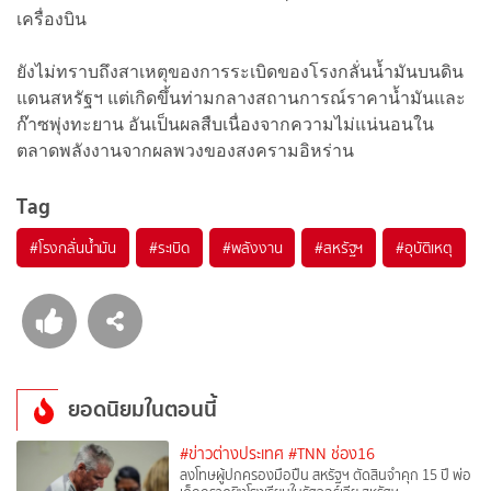
เครื่องบิน
ยังไม่ทราบถึงสาเหตุของการระเบิดของโรงกลั่นน้ำมันบนดิน
แดนสหรัฐฯ แต่เกิดขึ้นท่ามกลางสถานการณ์ราคาน้ำมันและ
ก๊าซพุ่งทะยาน อันเป็นผลสืบเนื่องจากความไม่แน่นอนใน
ตลาดพลังงานจากผลพวงของสงครามอิหร่าน
Tag
#
โรงกลั่นน้ำมัน
#
ระเบิด
#
พลังงาน
#
สหรัฐฯ
#
อุบัติเหตุ
ยอดนิยมในตอนนี้
#ข่าวต่างประเทศ
#TNN ช่อง16
ลงโทษผู้ปกครองมือปืน สหรัฐฯ ตัดสินจำคุก 15 ปี พ่อ