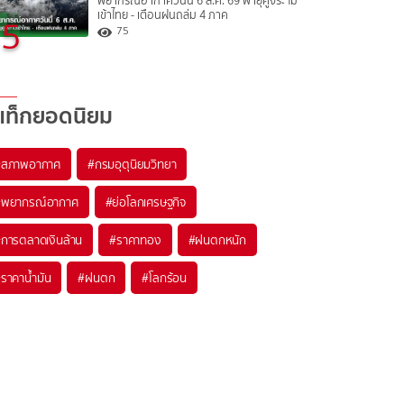
พยากรณ์อากาศวันนี้ 6 ส.ค. 69 พายุคูจิระ ไม่
เข้าไทย - เตือนฝนถล่ม 4 ภาค
5
75
แท็กยอดนิยม
#
สภาพอากาศ
#
กรมอุตุนิยมวิทยา
#
พยากรณ์อากาศ
#
ย่อโลกเศรษฐกิจ
#
การตลาดเงินล้าน
#
ราคาทอง
#
ฝนตกหนัก
#
ราคาน้ำมัน
#
ฝนตก
#
โลกร้อน