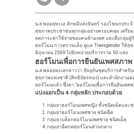
น.ส.พลอยทะเล ลักษมีแสงจันทร์ รองโฆษกประจำส
สุขภาพประชาชนทุกกลุ่มอย่างครอบคลุม เตรียมเป
ลดภาระค่าใช้จ่ายของคนข้ามเพศ และดึงกลุ่มผู้
ฮอร์โมน การตรวจแล็บ ดูแล Transgender ให้สุข
มิถุนายน 2569 ไปยังหน่วยบริการรวม 50 แห่ง
ฮอร์โมนเพื่อการยืนยันเพศสภาพ 
น.ส.พลอยทะเลกล่าวว่า ปัจจุบันชุดบริการสำหรั
สุขภาพแห่งชาติ (สิทธิบัตรทอง) และสำนักงานหล
ฮอร์โมนแล้ว ซึ่งยา “ฮอร์โมนเพื่อการยืนยันเพศส
แบ่งออกเป็น 4 กลุ่มหลัก ประกอบด้วย
กลุ่มยาฮอร์โมนเพศหญิง ทั้งชนิดเม็ดและ
กลุ่มยาฮอร์โมนเพศชาย ชนิดฉีด
กลุ่มยาบล็อกฮอร์โมนเพศชาย ชนิดเม็ด
กลุ่มยาฉีดกดฮอร์โมนส่วนกลาง