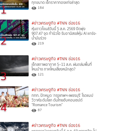
ทุกขนาด เช็กราคาทองแท่งล่าสุด
1
184
#ข่าวเศรษฐกิจ
#TNN ช่อง16
หุ้นดาวโจนส์วันนี้ 5 ส.ค. 2569 ปิดพุ่ง
907.47 จุด ทำนิวไฮ รับอานิสงส์หุ้น AI แกร่ง-
2
น้ำมันร่วง
219
#ข่าวเศรษฐกิจ
#TNN ช่อง16
เช็กสภาพอากาศ 5–11 ส.ค. ฝนถล่มพื้นที่
ไหนบ้าง ภาคไหนเสี่ยงหนักสุด?
3
121
#ข่าวเศรษฐกิจ
#TNN ช่อง16
ททท. ปักหมุด ‘กรุงเทพฯ-เพชรบุรี’ โรดแมป
วิวาห์ระดับโลก ดันไทยฮับคอนเซปต์
4
"Romance Tourism"
87
#ข่าวเศรษฐกิจ
#TNN ช่อง16