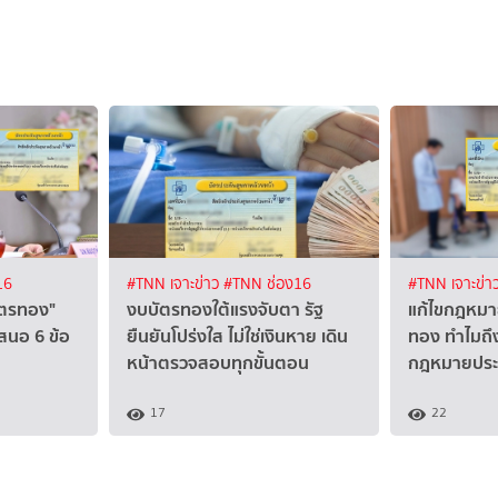
16
#TNN เจาะข่าว
#TNN ช่อง16
#TNN เจาะข่า
บัตรทอง"
งบบัตรทองใต้แรงจับตา รัฐ
แก้ไขกฎหมาย
เสนอ 6 ข้อ
ยืนยันโปร่งใส ไม่ใช่เงินหาย เดิน
ทอง ทำไมถึง
หน้าตรวจสอบทุกขั้นตอน
กฎหมายประก
17
22