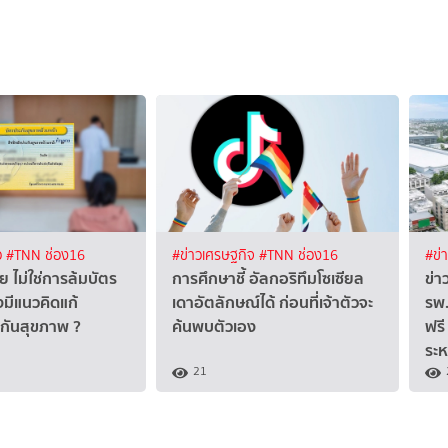
ว
#TNN ช่อง16
#ข่าวเศรษฐกิจ
#TNN ช่อง16
#ข่
 ไม่ใช่การล้มบัตร
การศึกษาชี้ อัลกอริทึมโซเซียล
ข่า
มีแนวคิดแก้
เดาอัตลักษณ์ได้ ก่อนที่เจ้าตัวจะ
รพ.
ันสุขภาพ ?
ค้นพบตัวเอง
ฟรี
ระห
21