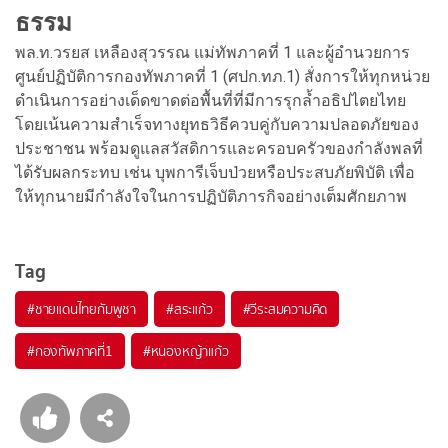
ธรรม
พล.ท.วรยส เหลืองสุวรรณ แม่ทัพภาคที่ 1 และผู้อำนวยการ
ศูนย์ปฏิบัติการกองทัพภาคที่ 1 (ศปก.ทภ.1) สั่งการให้ทุกหน่วย
ดำเนินการอย่างเด็ดขาดต่อพื้นที่ที่มีการรุกล้ำอธิปไตยไทย
โดยเน้นความสำเร็จทางยุทธวิธีควบคู่กับความปลอดภัยของ
ประชาชน พร้อมดูแลสวัสดิการและครอบครัวของกำลังพลที่
ได้รับผลกระทบ เช่น บุพการีเจ็บป่วยหรือประสบภัยพิบัติ เพื่อ
ให้ทุกนายมีกำลังใจในการปฏิบัติภารกิจอย่างเต็มศักยภาพ
Tag
#
ชายแดนไทยกัมพูชา
#
สระแก้ว
#
วีระสมความคิด
#
กองทัพภาคที่1
#
หนองหญ้าแก้ว