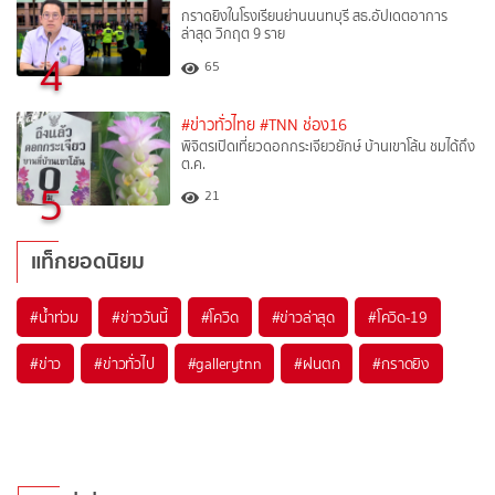
กราดยิงในโรงเรียนย่านนนทบุรี สธ.อัปเดตอาการ
ล่าสุด วิกฤต 9 ราย
4
65
#ข่าวทั่วไทย
#TNN ช่อง16
พิจิตรเปิดเที่ยวดอกกระเจียวยักษ์ บ้านเขาโล้น ชมได้ถึง
ต.ค.
5
21
แท็กยอดนิยม
#
น้ำท่วม
#
ข่าววันนี้
#
โควิด
#
ข่าวล่าสุด
#
โควิด-19
#
ข่าว
#
ข่าวทั่วไป
#
gallerytnn
#
ฝนตก
#
กราดยิง