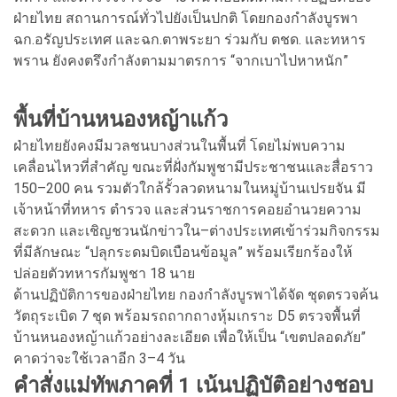
ฝ่ายไทย สถานการณ์ทั่วไปยังเป็นปกติ โดยกองกำลังบูรพา
ฉก.อรัญประเทศ และฉก.ตาพระยา ร่วมกับ ตชด. และทหาร
พราน ยังคงตรึงกำลังตามมาตรการ “จากเบาไปหาหนัก”
พื้นที่บ้านหนองหญ้าแก้ว
ฝ่ายไทยยังคงมีมวลชนบางส่วนในพื้นที่ โดยไม่พบความ
เคลื่อนไหวที่สำคัญ ขณะที่ฝั่งกัมพูชามีประชาชนและสื่อราว
150–200 คน รวมตัวใกล้รั้วลวดหนามในหมู่บ้านเปรยจัน มี
เจ้าหน้าที่ทหาร ตำรวจ และส่วนราชการคอยอำนวยความ
สะดวก และเชิญชวนนักข่าวใน–ต่างประเทศเข้าร่วมกิจกรรม
ที่มีลักษณะ “ปลุกระดมบิดเบือนข้อมูล” พร้อมเรียกร้องให้
ปล่อยตัวทหารกัมพูชา 18 นาย
ด้านปฏิบัติการของฝ่ายไทย กองกำลังบูรพาได้จัด ชุดตรวจค้น
วัตถุระเบิด 7 ชุด พร้อมรถถากถางหุ้มเกราะ D5 ตรวจพื้นที่
บ้านหนองหญ้าแก้วอย่างละเอียด เพื่อให้เป็น “เขตปลอดภัย”
คาดว่าจะใช้เวลาอีก 3–4 วัน
คำสั่งแม่ทัพภาคที่ 1 เน้นปฏิบัติอย่างชอบ