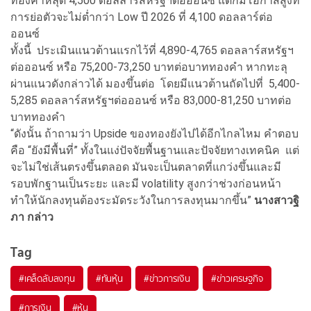
ทองคำหลุด 4,500 ดอลลาร์สหรัฐฯต่อออนซ์ แต่ก็มีโอกาสสูงที่
การย่อตัวจะไม่ต่ำกว่า Low ปี 2026 ที่ 4,100 ดอลลาร์ต่อ
ออนซ์
ทั้งนี้ ประเมินแนวต้านแรกไว้ที่ 4,890-4,765 ดอลลาร์สหรัฐฯ
ต่อออนซ์ หรือ 75,200-73,250 บาทต่อบาททองคำ หากทะลุ
ผ่านแนวดังกล่าวได้ มองขึ้นต่อ โดยมีแนวต้านถัดไปที่ 5,400-
5,285 ดอลลาร์สหรัฐฯต่อออนซ์ หรือ 83,000-81,250 บาทต่อ
บาททองคำ
“ดังนั้น ถ้าถามว่า Upside ของทองยังไปได้อีกไกลไหม คำตอบ
คือ “ยังมีพื้นที่” ทั้งในแง่ปัจจัยพื้นฐานและปัจจัยทางเทคนิค แต่
จะไม่ใช่เส้นตรงขึ้นตลอด มันจะเป็นตลาดที่แกว่งขึ้นและมี
รอบพักฐานเป็นระยะ และมี volatility สูงกว่าช่วงก่อนหน้า
ทำให้นักลงทุนต้องระมัดระวังในการลงทุนมากขึ้น”
นางสาวฐิ
ภา กล่าว
Tag
#
เคล็ดลับลงทุน
#
ทันหุ้น
#
ข่าวการเงิน
#
ข่าวเศรษฐกิจ
#
การเงิน
#
หุ้น