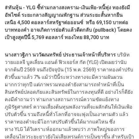
#ทันหุ้น -
YLG ชี้ท่ามกลางสงคราม-เงินเฟ้อ-หนี้พุ่ง ทองยังมี
อัพไซด์
ระยะกลางสัญญาณพักฐาน ส่วนระยะสั้นหากยืน
เหนือ 4,500 ดอลลาร์สหรัฐฯต่อออนซ์ หรือ 69,150 บาทต่อ
บาททองคำ อาจเกิดการย่อตัวแล้วดีดกลับ (pullback)
โดยคง
เป้าสูงสุดปีนี้ 5,769 ดอลลาร์ ทองไทย 88,700 บาท
นางสาวฐิภา นววัฒนทรัพย์ ประธานเจ้าหน้าที่บริหาร
บริษัท
วายแอลจี บูลเลี่ยน เเอนด์ ฟิวเจอร์ส กัด (YLG) เปิดเผยว่านับ
จากต้นปี 2569 จนถึงปัจจุบัน (15 พ.ค. 2569) ราคาทองคำปรับ
ตัวขึ้นมาแล้ว 7% แม้ว่าปีนี้ระหว่างทางจะมีความผันผวน
มากกว่าทุกปี แต่ภาพรวมทองคำยังสามารถทำหน้าที่เป็น
สินทรัพย์ปลอดภัยและสินทรัพย์ในการลงทุนที่ดี อย่างไรก็ดียัง
คงมีคำถามว่า ท่ามกลางสถานการณ์ความขัดแย้งทาง
ภูมิรัฐศาสตร์ ความเสี่ยงต้นทุนพลังงานที่จะผลักดันให้เงินเฟ้อ
ปรับตัวขึ้น รวมถึงหนี้ทั่วโลกที่อาจจะพุ่งเป็นเงาตามตัว แล้ว
ราคาทองคำจะมีโอกาสปรับตัวขึ้นได้มากแค่ไหน ซึ่ง
ทาง YLG ได้วิเคราะห์ออกมาแล้วพบว่า ภาพใหญ่ของการ
เคลื่อนไหวระยะยาวยังไม่เสียเทรนด์การเป็นขาขึ้น สำหรับเป้า