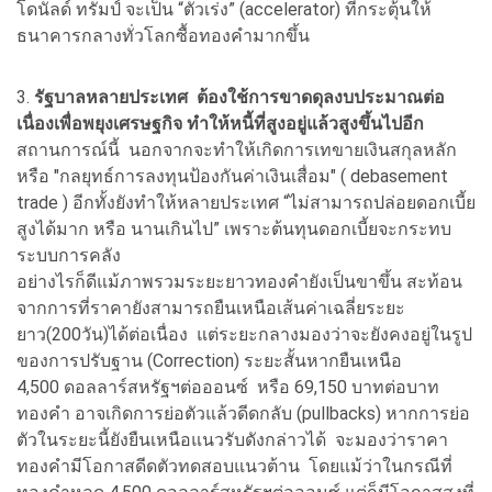
โดนัลด์ ทรัมป์ จะเป็น “ตัวเร่ง” (accelerator) ที่กระตุ้นให้
ธนาคารกลางทั่วโลกซื้อทองคำมากขึ้น
3.
รัฐบาลหลายประเทศ ต้องใช้การขาดดุลงบประมาณต่อ
เนื่องเพื่อพยุงเศรษฐกิจ ทำให้หนี้ที่สูงอยู่แล้วสูงขึ้นไปอีก
สถานการณ์นี้ นอกจากจะทำให้เกิดการเทขายเงินสกุลหลัก
หรือ "กลยุทธ์การลงทุนป้องกันค่าเงินเสื่อม" ( debasement
trade ) อีกทั้งยังทำให้หลายประเทศ “ไม่สามารถปล่อยดอกเบี้ย
สูงได้มาก หรือ นานเกินไป” เพราะต้นทุนดอกเบี้ยจะกระทบ
ระบบการคลัง
อย่างไรก็ดีแม้ภาพรวมระยะยาวทองคำยังเป็นขาขึ้น สะท้อน
จากการที่ราคายังสามารถยืนเหนือเส้นค่าเฉลี่ยระยะ
ยาว(200วัน)ได้ต่อเนื่อง แต่ระยะกลางมองว่าจะยังคงอยู่ในรูป
ของการปรับฐาน (Correction) ระยะสั้นหากยืนเหนือ
4,500 ดอลลาร์สหรัฐฯต่อออนซ์ หรือ 69,150 บาทต่อบาท
ทองคำ อาจเกิดการย่อตัวแล้วดีดกลับ (pullbacks) หากการย่อ
ตัวในระยะนี้ยังยืนเหนือแนวรับดังกล่าวได้ จะมองว่าราคา
ทองคำมีโอกาสดีดตัวทดสอบแนวต้าน โดยแม้ว่าในกรณีที่