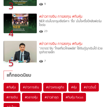
3
9
#ข่าวการเงิน การลงทุน
#ทันหุ้น
NER เด่นโบรกรุมเชียร์เคาะ ‘ซื้อ’ มั่นใจครึ่งปีหลังฟอร์ม
โตต่อ
4
23
#ข่าวการเงิน การลงทุน
#ทันหุ้น
“ภราดร”ยัน “ไทยเที่ยวไทยพลัส” ใช้เงินกู้ฉุกเฉินได้ ช่วย
ธุรกิจรายเล็ก
5
7
แท็กยอดนิยม
#
ทันหุ้น
#
ข่าวการเงิน
#
ข่าวเศรษฐกิจ
#
หุ้น
#
ข่าววันนี้
#
การเงิน
#
ตลาดหุ้น
#
ข่าวล่าสุด
#
ทันหุ้น focus