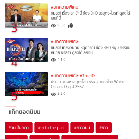
#บทความพิเศษ
ชมสด! เรื่องเล่าเช้านี้ ช่อง 3HD สรยุทธ-ไบรท์ ดูสดได้
เลยที่นี่
3
9.5K
3
#บทความพิเศษ
ชมสด! เที่ยงวันทันเหตุการณ์ ช่อง 3HD หนุ่ม กรรชัย-
หมวย อริสรา ดูสดได้เลยที่นี่
4
4.1K
#บทความพิเศษ
#TrueID
ประวัติ วันมหาสมุทรโลก หรือ วันทะเลโลก World
Oceans Day ปี 2567
5
2.2K
แท็กยอดนิยม
#
วันนี้ในอดีต
#
in to the past
#
ข่าววันนี้
#
ข่าว