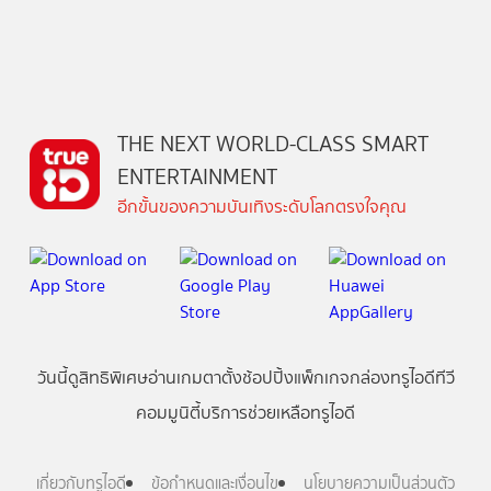
THE NEXT WORLD-CLASS SMART
ENTERTAINMENT
อีกขั้นของความบันเทิงระดับโลกตรงใจคุณ
วันนี้
ดู
สิทธิพิเศษ
อ่าน
เกม
ตาตั้ง
ช้อปปิ้ง
แพ็กเกจ
กล่องทรูไอดีทีวี
คอมมูนิตี้
บริการช่วยเหลือทรูไอดี
เกี่ยวกับทรูไอดี
ข้อกำหนดและเงื่อนไข
นโยบายความเป็นส่วนตัว