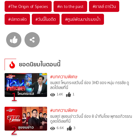
#
The Origin of Species
#
in to the past
#
ชาลส์ ดาร์วิน
#
ปลาตะพัด
#
วันนี้ในอดีต
#
ศูนย์พัฒนาประมงน้ำ
ยอดนิยมในตอนนี้
#บทความพิเศษ
ชมสด! โหนกระแสวันนี้ ช่อง 3HD ของ หนุ่ม กรรชัย ดู
สดได้เลยที่นี่
1
14K
1
#บทความพิเศษ
ชมสด! ลุยชนข่าววันนี้ ช่อง 8 นำทีมโดย พุทธอภิวรรณ
ดูสดได้เลยที่นี่
2
6.6K
3