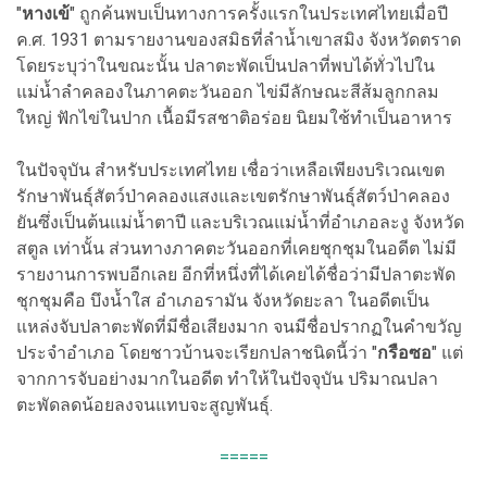
"
หางเข้
" ถูกค้นพบเป็นทางการครั้งแรกในประเทศไทยเมื่อปี
ค.ศ. 1931 ตามรายงานของสมิธที่ลำน้ำเขาสมิง จังหวัดตราด
โดยระบุว่าในขณะนั้น ปลาตะพัดเป็นปลาที่พบได้ทั่วไปใน
แม่น้ำลำคลองในภาคตะวันออก ไข่มีลักษณะสีส้มลูกกลม
ใหญ่ ฟักไข่ในปาก เนื้อมีรสชาติอร่อย นิยมใช้ทำเป็นอาหาร
ในปัจจุบัน สำหรับประเทศไทย เชื่อว่าเหลือเพียงบริเวณเขต
รักษาพันธุ์สัตว์ป่าคลองแสงและเขตรักษาพันธุ์สัตว์ป่าคลอง
ยันซึ่งเป็นต้นแม่น้ำตาปี และบริเวณแม่น้ำที่อำเภอละงู จังหวัด
สตูล เท่านั้น ส่วนทางภาคตะวันออกที่เคยชุกชุมในอดีต ไม่มี
รายงานการพบอีกเลย อีกที่หนึ่งที่ได้เคยได้ชื่อว่ามีปลาตะพัด
ชุกชุมคือ บึงน้ำใส อำเภอรามัน จังหวัดยะลา ในอดีตเป็น
แหล่งจับปลาตะพัดที่มีชื่อเสียงมาก จนมีชื่อปรากฏในคำขวัญ
ประจำอำเภอ โดยชาวบ้านจะเรียกปลาชนิดนี้ว่า "
กรือซอ
" แต่
จากการจับอย่างมากในอดีต ทำให้ในปัจจุบัน ปริมาณปลา
ตะพัดลดน้อยลงจนแทบจะสูญพันธุ์.
=====