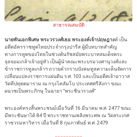
สาธารณสมบัติ
นายพันเอกพิเศษ พระวรวงศ์เธอ พระองค์เจ้าปฤษฎาง
ค์ เป็น
อดีตอัครราชทูตไทยประจำกรุงปารีส ผู้มีบทบาทสำคัญ
ทางการทูตของไทยในช่วงต้นรัชสมัยพระบาทสมเด็จพระ
จุลจอมเกล้าเจ้าอยู่หัว เป็นผู้นำคณะพระบรมวงศานุวงศ์และ
ข้าราชการทูลเกล้าฯ ถวายคำกราบบังคมทูลความเห็นจัดการ
เปลี่ยนแปลงราชการแผ่นดิน ร.ศ. 103 และเป็นอดีตเจ้าอาวาส
วัดทีปทุตตมาราม ณ กรุงโคลัมโบ ประเทศศรีลังกา ขณะ
ผนวชเป็นพระภิกษุ ในฉายา "พระชินวรวงศ์"
พระองค์ทรงสิ้นพระชนม์เมื่อวันที่ 16 มีนาคม พ.ศ. 2477 ขณะ
มีพระชันษาได้ 84 ปี พระราชทานเพลิงพระศพ ณ วัดสระเกศ
ราชวรมหาวิหาร เมื่อวันที่ 8 กุมภาพันธ์ พ.ศ. 2479