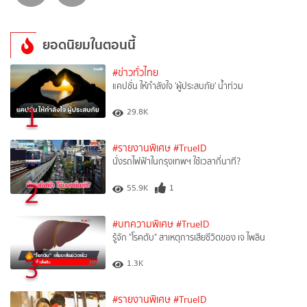
ยอดนิยมในตอนนี้
#ข่าวทั่วไทย
แคปชั่น ให้กำลังใจ 'ผู้ประสบภัย' น้ำท่วม
1
29.8K
#รายงานพิเศษ
#TrueID
นั่งรถไฟฟ้าในกรุงเทพฯ ใช้เวลากี่นาที?
2
55.9K
1
#บทความพิเศษ
#TrueID
รู้จัก "โรคตับ" สาเหตุการเสียชีวิตของ เจ ไพลิน
3
1.3K
#รายงานพิเศษ
#TrueID