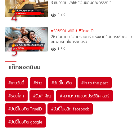
3 ธันวาคม 2566 " วันขอบคุณภรรยา "
4
4.2K
#รายงานพิเศษ
#TrueID
26 กันยายน “วันครอบครัวแห่งชาติ” วันกระชับความ
สัมพันธ์ที่ดีในครอบครัว
5
1.5K
แท็กยอดนิยม
#
ข่าววันนี้
#
ข่าว
#
วันนี้ในอดีต
#
in to the past
#
รอบโลก
#
วันสำคัญ
#
ความหมายของประวัติศาสตร์
#
วันนี้ในอดีต TrueID
#
วันนี้ในอดีต facebook
#
วันนี้ในอดีต google