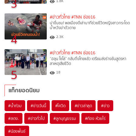
3
1.8K
#ข่าวทั่วไทย
#TNN ช่อง16
น่าชื่นชม! พลเมืองดีเล่านาทีช่วยชีวิตหญิงสาวกระโดด
น้ำหวังฆ่าตัวตาย
4
2.3K
#ข่าวทั่วไทย
#TNN ช่อง16
“ฮลุน โซโล่” กลับถึงไทยแล้ว เตรียมส่งร่างชันสูตรหา
สาเหตุเสียชีวิต
5
18
แท็กยอดนิยม
#
น้ำท่วม
#
ข่าววันนี้
#
โควิด
#
ข่าวล่าสุด
#
ข่าว
#
สตง.
#
ข่าวทั่วไป
#
ลูกบุญธรรม
#
ก้อง ห้วยไร่
#
น้องพั้นช์