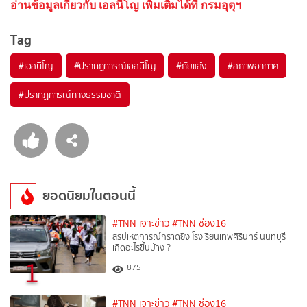
อ่านข้อมูลเกี่ยวกับ เอลนีโญ เพิ่มเติมได้ที่ กรมอุตุฯ
Tag
#
เอลนีโญ
#
ปรากฎการณ์เอลนีโญ
#
ภัยแล้ง
#
สภาพอากาศ
#
ปรากฏการณ์ทางธรรมชาติ
ยอดนิยมในตอนนี้
#TNN เจาะข่าว
#TNN ช่อง16
สรุปเหตุการณ์กราดยิง โรงเรียนเทพศิรินทร์ นนทบุรี
เกิดอะไรขึ้นบ้าง ?
1
875
#TNN เจาะข่าว
#TNN ช่อง16