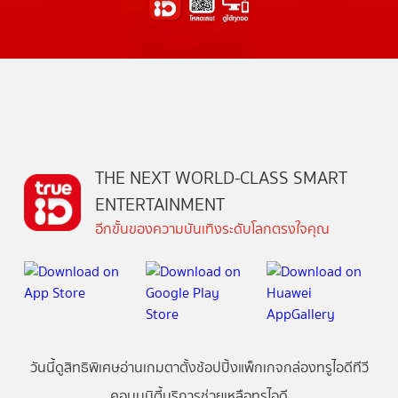
THE NEXT WORLD-CLASS SMART
ENTERTAINMENT
อีกขั้นของความบันเทิงระดับโลกตรงใจคุณ
วันนี้
ดู
สิทธิพิเศษ
อ่าน
เกม
ตาตั้ง
ช้อปปิ้ง
แพ็กเกจ
กล่องทรูไอดีทีวี
คอมมูนิตี้
บริการช่วยเหลือทรูไอดี