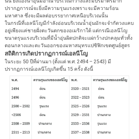
นั้น ยิ่งแอ่งน้ำอุ่นมีอาณาบริเวณกว้างและมีปริมาตรมาก
ปรากฏการณ์จะยิ่งมีความรุนแรงเพราะจะมีความร้อน
มหาศาล ซึ่งจะมีผลต่อบรรยากาศเหนือบริเวณนั้น
ในกรณีที่เอลนีโญมีกำลังอ่อนบริเวณน้ำอุ่นมักจะจำกัดวงแคบ
อยู่เพียงแค่ชายฝั่งตะวันตกของอเมริกาใต้ แต่กรณีเอลนีโญ
ขนาดรุนแรงบริเวณที่มีน้ำอุ่นผิดปกติจะแผ่กว้างปกคลุมทั่วทั้ง
ตอนกลางและตะวันออกของมหาสมุทรแปซิฟิกเขตศูนย์สูตร
สถิติการเกิดปรากฏการณ์เอลนีโญ
ในระยะ 50 ปีที่ผ่านมา (ตั้งแต่ พ.ศ. 2494 – 2543) มี
ปรากฏการณ์เอลนีโญเกิดขึ้น 15 ครั้ง ดังนี้