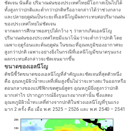
ชัดเจน นั่นคือ ปริมาณฝนของประเทศไทยมีโอกาสเป็นไปได้
ทั้งสูงกว่าปกติและต่ำกว่าปกติหรืออาจกล่าวได้ว่าช่วงกลาง
และปลายฤดูฝนเป็นระยะที่เอลนีโญมีผลกระทบต่อปริมาณฝน
ของประเทศไทยไม่ชัดเจน
จากผลการศึกษาพอสรุปได้กว้าง ๆ ว่าหากเกิดเอลนีโญ
ปริมาณฝนของประเทศไทยมีแนวโน้มว่าจะต่ำกว่าปกติ โดย
เฉพาะฤดูร้อนและต้นฤดูฝน ในขณะที่อุณหภูมิของอากาศจะ
สูงกว่าปกติ เฉพาะอย่างยิ่งในกรณีที่เอลนีโญมีขนาดรุนแรง
ผลกระทบดังกล่าวจะชัดเจนมากขึ้น
ขนาดของเอลนีโญ
ดัชนีชี้วัดขนาดของเอลนีโญที่สำคัญและชัดเจนที่สุดตัวหนึ่ง
คือ อุณหภูมิผิวน้ำทะเลที่เพิ่มสูงขึ้นไม่ว่าจะทางตะวันออกหรือ
ตอนกลางของแปซิฟิกเขตศูนย์สูตร อุณหภูมิยิ่งสูงกว่าปกติ
มากเท่าไร ปรากฏการณ์ยิ่งรุนแรงมากเท่านั้น ซึ่งแสดง
อุณหภูมิผิวน้ำทะเลที่ต่างจากปกติในช่วงเอลนีโญที่รุนแรง
มาก 2 ครั้ง คือ เมื่อ พ.ศ. 2525 – 2526 และ พ.ศ. 2540 – 2541