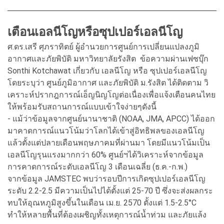
เตือนเอลนีโญหรือซุปเปอร์เอลนีโญ
ศ.ดร.เสรี ศุภราทิตย์ ผู้อำนวยการศูนย์การเปลี่ยนแปลงภูมิ
อากาศและภัยพิบัติ มหาวิทยาลัยรังสิต ข้อความผ่านเฟซบุ๊ก
Sonthi Kotchawat เกี่ยวกับ เอลนีโญ หรือ ซุปเปอร์เอลนีโญ
โดยระบุว่า ศูนย์ภูมิอากาศ และภัยพิบัติ ม.รังสิต ได้ติดตาม วิ
เคราะห์ปรากฎการณ์เอ็ญนิญโญต่อเนื่องเพื่อแจ้งเตือนคนไทย
ให้พร้อมรับสถานการณ์แบบเข้าใจง่ายๆดังนี้
- แม้ว่าข้อมูลจากศูนย์นานาชาติ (NOAA, JMA, APCC) ได้ออก
มาคาดการณ์แนวโน้มว่าโลกได้เข้าสู่อิทธิพลของเอลนีโญ
แล้วตั้งแต่ปลายเดือนพฤษภาคมที่ผ่านมา โดยมีแนวโน้มเป็น
เอลนีโญรุนแรงมากกว่า 60% ศูนย์ฯได้วิเคราะห์จากข้อมูล
การคาดการณ์ระดับเอลนีโญ 3 เดือนเฉลี่ย (ธ.ค.-ก.พ.)
จากข้อมูล JAMSTEC พบว่ารอบปีการเกิดซุปเปอร์เอลนีโญ
ระดับ 2.2-2.5 มีความเป็นไปได้ตั้งแต่ 25-70 ปี ซึ่งจะส่งผลกระ
ทบให้อุณหภูมิสูงขึ้นในเดือน เม.ย. 2570 ตั้งแต่ 1.5-2.5°C
ทำให้หลายพื้นที่ต้องเผชิญทั้งเหตุการณ์น้ำท่วม และภัยแล้ง