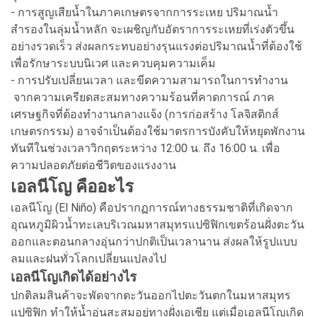
- การสูญเสียน้ำในภาคเกษตรจากการระเหย ปริมาณน้ำ
สำรองในลุ่มน้ำหลัก จะเผชิญกับอัตราการระเหยที่เร่งตัวขึ้น
อย่างรวดเร็ว ส่งผลกระทบอย่างรุนแรงต่อปริมาณน้ำที่ต้องใช้
เพื่อรักษาระบบนิเวศ และควบคุมความเค็ม
- การปรับเปลี่ยนเวลา และขีดความสามารถในการทำงาน
จากความเครียดสะสมทางความร้อนที่คาดการณ์ ภาค
เศรษฐกิจที่ต้องทำงานกลางแจ้ง (การก่อสร้าง โลจิสติกส์
เกษตรกรรม) อาจจำเป็นต้องใช้มาตรการบังคับให้หยุดพักงาน
ทันทีในช่วงเวลาวิกฤตระหว่าง 12:00 น. ถึง 16:00 น. เพื่อ
ความปลอดภัยต่อชีวิตของแรงงาน
เอลนีโญ คืออะไร
เอลนีโญ (El Niño) คือปรากฏการณ์ทางธรรมชาติที่เกิดจาก
อุณหภูมิผิวน้ำทะเลบริเวณมหาสมุทรแปซิฟิกเขตร้อนฝั่งตะวัน
ออกและตอนกลางอุ่นกว่าปกติเป็นเวลานาน ส่งผลให้รูปแบบ
ลมและฝนทั่วโลกเปลี่ยนแปลงไป
เอลนีโญเกิดได้อย่างไร
ปกติลมสินค้าจะพัดจากตะวันออกไปตะวันตกในมหาสมุทร
แปซิฟิก ทำให้น้ำอุ่นสะสมอยู่ทางฝั่งเอเชีย แต่เมื่อเอลนีโญเกิด