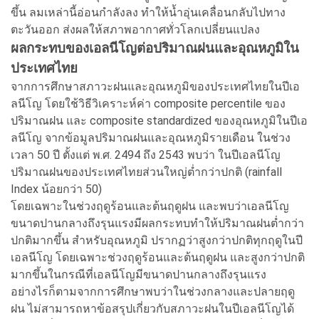
ขึ้น ลมเหล่านี้อ่อนกำลังลง ทำให้น้ำอุ่นเคลื่อนกลับไปทาง
ตะวันออก ส่งผลให้สภาพอากาศทั่วโลกเปลี่ยนแปลง
ผลกระทบของเอลนีโญต่อปริมาณฝนและอุณหภูมิใน
ประเทศไทย
จากการศึกษาสภาวะฝนและอุณหภูมิของประเทศไทยในปีเอ
ลนีโญ โดยใช้วิธีวิเคราะห์ค่า composite percentile ของ
ปริมาณฝน และ composite standardized ของอุณหภูมิในปีเอ
ลนีโญ จากข้อมูลปริมาณฝนและอุณหภูมิรายเดือน ในช่วง
เวลา 50 ปี ตั้งแต่ พ.ศ. 2494 ถึง 2543 พบว่า ในปีเอลนีโญ
ปริมาณฝนของประเทศไทยส่วนใหญ่ต่ำกว่าปกติ (rainfall
Index น้อยกว่า 50)
โดยเฉพาะในช่วงฤดูร้อนและต้นฤดูฝน และพบว่าเอลนีโญ
ขนาดปานกลางถึงรุนแรงมีผลกระทบทำให้ปริมาณฝนต่ำกว่า
ปกติมากขึ้น สำหรับอุณหภูมิ ปรากฏว่าสูงกว่าปกติทุกฤดูในปี
เอลนีโญ โดยเฉพาะช่วงฤดูร้อนและต้นฤดูฝน และสูงกว่าปกติ
มากขึ้นในกรณีที่เอลนีโญมีขนาดปานกลางถึงรุนแรง
อย่างไรก็ตามจากการศึกษาพบว่าในช่วงกลางและปลายฤดู
ฝน ไม่สามารถหาข้อสรุปเกี่ยวกับสภาวะฝนในปีเอลนีโญได้