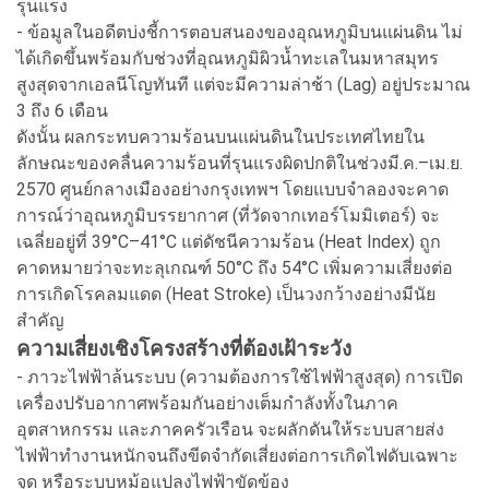
รุนแรง
- ข้อมูลในอดีตบ่งชี้การตอบสนองของอุณหภูมิบนแผ่นดิน ไม่
ได้เกิดขึ้นพร้อมกับช่วงที่อุณหภูมิผิวน้ำทะเลในมหาสมุทร
สูงสุดจากเอลนีโญทันที แต่จะมีความล่าช้า (Lag) อยู่ประมาณ
3 ถึง 6 เดือน
ดังนั้น ผลกระทบความร้อนบนแผ่นดินในประเทศไทยใน
ลักษณะของคลื่นความร้อนที่รุนแรงผิดปกติในช่วงมี.ค.–เม.ย.
2570 ศูนย์กลางเมืองอย่างกรุงเทพฯ โดยแบบจำลองจะคาด
การณ์ว่าอุณหภูมิบรรยากาศ (ที่วัดจากเทอร์โมมิเตอร์) จะ
เฉลี่ยอยู่ที่ 39°C–41°C แต่ดัชนีความร้อน (Heat Index) ถูก
คาดหมายว่าจะทะลุเกณฑ์ 50°C ถึง 54°C เพิ่มความเสี่ยงต่อ
การเกิดโรคลมแดด (Heat Stroke) เป็นวงกว้างอย่างมีนัย
สำคัญ
ความเสี่ยงเชิงโครงสร้างที่ต้องเฝ้าระวัง
- ภาวะไฟฟ้าล้นระบบ (ความต้องการใช้ไฟฟ้าสูงสุด) การเปิด
เครื่องปรับอากาศพร้อมกันอย่างเต็มกำลังทั้งในภาค
อุตสาหกรรม และภาคครัวเรือน จะผลักดันให้ระบบสายส่ง
ไฟฟ้าทำงานหนักจนถึงขีดจำกัดเสี่ยงต่อการเกิดไฟดับเฉพาะ
จุด หรือระบบหม้อแปลงไฟฟ้าขัดข้อง