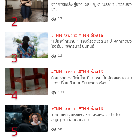
จากการแกล้ง สู่บาดแผล ปัญหา "บูลลี่" ที่ไม่ควรมอง
ข้าม
2
17
#TNN เจาะข่าว
#TNN ช่อง16
"แม่อย่าโทรมานะ” เสียงผู้รอดชีวิต 14 ปี เหตุกราดยิง
โรงเรียนเทพศิรินทร์ นนทบุรี
3
13
#TNN เจาะข่าว
#TNN ช่อง16
ย้อนเหตุกราดยิงในไทย ที่เยาวชนเป็นผู้ก่อเหตุ และมุม
มองเปรียบเทียบบทเรียนจากสหรัฐฯ
4
173
#TNN เจาะข่าว
#TNN ช่อง16
เด็กก่อเหตุรุนแรงเพราะเกมจริงหรือ? เปิด 10
สัญญาณเตือนก่อนสาย
5
36