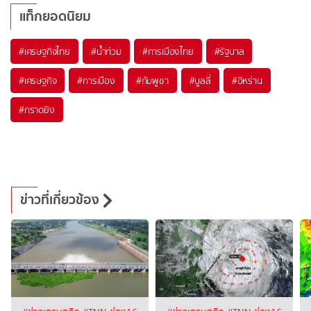
แท็กยอดนิยม
#
เศรษฐกิจไทย
#
น้ำท่วม
#
การเมืองไทย
#
รัฐบาล
#
เศรษฐกิจ
#
การเมือง
#
กัมพูชา
#
บูลลี่
#
อิหร่าน
#
กราดยิง
ข่าวที่เกี่ยวข้อง