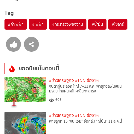
Tag
#
ค่าไฟฟ้า
#
ไฟฟ้า
#
กระทรวงพลังงาน
#
น้ำมัน
#
โซลาร์
ยอดนิยมในตอนนี้
#ข่าวเศรษฐกิจ
#TNN ช่อง16
จับตาฝนระลอกใหญ่ 7–11 ส.ค. พายุดอลฟินหนุน
มรสุม ไทยฝนหนัก-คลื่นทะเลแรง
1
608
#ข่าวเศรษฐกิจ
#TNN ช่อง16
พายุลูกที่ 15 “จันหอม” จ่อถล่ม “ญี่ปุ่น” 11 ส.ค.นี้