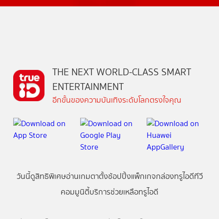
THE NEXT WORLD-CLASS SMART
ENTERTAINMENT
อีกขั้นของความบันเทิงระดับโลกตรงใจคุณ
วันนี้
ดู
สิทธิพิเศษ
อ่าน
เกม
ตาตั้ง
ช้อปปิ้ง
แพ็กเกจ
กล่องทรูไอดีทีวี
คอมมูนิตี้
บริการช่วยเหลือทรูไอดี