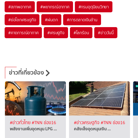
#
สภาพอากาศ
#
พยากรณ์อากาศ
#
กรมอุตุนิยมวิทยา
#
ย่อโลกเศรษฐกิจ
#
ฝนตก
#
การตลาดเงินล้าน
#
คาดการณ์อากาศ
#
เศรษฐกิจ
#
โลกร้อน
#
ข่าววันนี้
ข่าวที่เกี่ยวข้อง
#ข่าวทั่วไทย
#TNN ช่อง16
#ข่าวเศรษฐกิจ
#TNN ช่อง16
พลังงานเพิ่มอุดหนุน LPG …
คลังเล็งอุดหนุนเงิน …