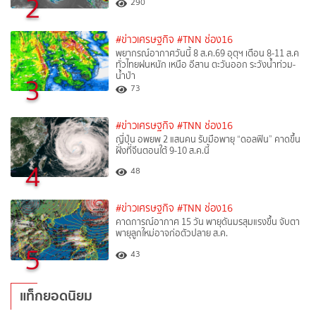
2
290
#ข่าวเศรษฐกิจ
#TNN ช่อง16
พยากรณ์อากาศวันนี้ 8 ส.ค.69 อุตุฯ เตือน 8-11 ส.ค
ทั่วไทยฝนหนัก เหนือ อีสาน ตะวันออก ระวังน้ำท่วม-
น้ำป่า
3
73
#ข่าวเศรษฐกิจ
#TNN ช่อง16
ญี่ปุ่น อพยพ 2 แสนคน รับมือพายุ “ดอลฟิน” คาดขึ้น
ฝั่งที่จีนตอนใต้ 9-10 ส.ค.นี้
4
48
#ข่าวเศรษฐกิจ
#TNN ช่อง16
คาดการณ์อากาศ 15 วัน พายุดันมรสุมแรงขึ้น จับตา
พายุลูกใหม่อาจก่อตัวปลาย ส.ค.
5
43
แท็กยอดนิยม