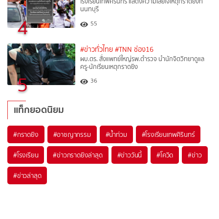
โรงเรียนเทพศิรินทร์ แสดงความเสียใจเหตุกราดยิงที่
นนทบุรี
4
55
#ข่าวทั่วไทย
#TNN ช่อง16
ผบ.ตร. สั่งแพทย์ใหญ่รพ.ตำรวจ นำนักจิตวิทยาดูแล
ครู-นักเรียนเหตุกราดยิง
5
36
แท็กยอดนิยม
#
กราดยิง
#
อาชญากรรม
#
น้ำท่วม
#
โรงเรียนเทพศิรินทร์
#
โรงเรียน
#
ข่าวกราดยิงล่าสุด
#
ข่าววันนี้
#
โควิด
#
ข่าว
#
ข่าวล่าสุด