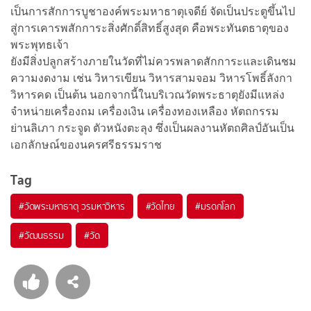
เป็นการสักการบูชาองค์พระมหาธาตุเจดีย์ จัดเป็นประตูขึ้นไป
สู่การเคารพสักการะสิ่งศักดิ์สิทธิ์สูงสุด คือพระทันตธาตุของ
พระพุทธเจ้า
ยังมีสิ่งปลูกสร้างภายในวัดที่ไม่ควรพลาดสักการะและเดินชม
ความงดงาม เช่น วิหารเขียน วิหารสามจอม วิหารโพธิ์ลังกา
วิหารคด เป็นต้น นอกจากนี้ในบริเวณวัดพระธาตุยังมีแหล่ง
จำหน่ายเครื่องถม เครื่องเงิน เครื่องทองเหลือง หัตถกรรม
ย่านลิเภา กระจูด ตัวหนังตะลุง ซึ่งเป็นผลงานหัตถศิลป์อันเป็น
เอกลักษณ์ของนครศรีธรรมราช
Tag
#
วัดพระมหาธาตุ วรมหาวิหาร
#
วัดไทย
#
มรดกโลก
#
วัฒนธรรม
#
วัด