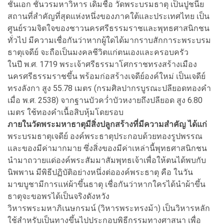
ชั้นเอก ชั้นวรมหาวิหาร เดิมชื่อ วัดพระบรมธาตุ เป็นปูชนีย
สถานที่สำคัญที่สุดแห่งหนึ่งของภาคใต้และประเทศไทย เป็น
ศูนย์รวมจิตใจของชาวนครศรีธรรมราชและพุทธศาสนิกชน
ทั่วไป มีความเชื่อกันว่าหากผู้ใดได้มากราบสักการะพระบรม
ธาตุเจดีย์ จะถือเป็นมงคลชีวิตแก่ตนเองและครอบครัว
ในปี พ.ศ. 1719 พระเจ้าศรีธรรมาโศกราชทรงสร้างเมือง
นครศรีธรรมราชขึ้น พร้อมก่อสร้างเจดีย์องค์ใหม่ เป็นเจดีย์
ทรงลังกา สูง 55.78 เมตร (กรมศิลปากรบูรณะปลียอดทองคำ
เมื่อ พ.ศ. 2538) จากฐานบัวคว่ำบัวหงายถึงปลียอด สูง 6.80
เมตร ใช้ทองคำเนื้อสิบหุ้มโดยรอบ
ภายในวัดพระมหาธาตุมีสิ่งปลูกสร้างที่มีความสำคัญ ได้แก่
พระบรมธาตุเจดีย์ องค์พระธาตุประกอบด้วยทองรูปพรรณ
และของมีค่ามากมาย ซึ่งสิ่งของมีค่าเหล่านี้พุทธศาสนิกชน
นำมาถวายแด่องค์พระสัมมาสัมพุทธเจ้าเพื่อให้ตนได้พบกับ
นิพพาน มีพิธีปฏิบัติอย่างหนึ่งต่อองค์พระธาตุ คือ ในวัน
มาฆบูชามีการแห่ผ้าขึ้นธาตุ เชื่อกันว่าหากใครได้นำผ้าขึ้น
ธาตุจะขอพรได้เป็นจริงดังหวัง
วิหารพระมหาภิเนษกรมน์ (วิหารพระทรงม้า) เป็นวิหารหลัก
ใช้สำหรับเป็นทางขึ้นไปประกอบพิธีกรรมทางศาสนา เพื่อ