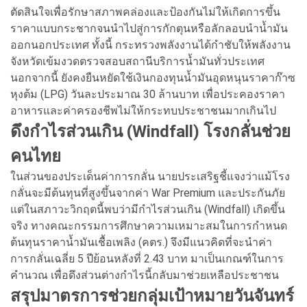
ตัดสินใจเพื่อรักษาสภาพคล่องและป้องกันไม่ให้เกิดการขึ้น
ราคาแบบกระชากจนนำไปสู่การกักตุนหรือลักลอบนำน้ำมัน
ออกนอกประเทศ ทั้งนี้ กระทรวงพลังงานได้กำชับให้พลังงาน
จังหวัดเข้มงวดตรวจสอบสถานีบริการน้ำมันทั่วประเทศ
นอกจากนี้ ยังคงยืนหยัดใช้เงินกองทุนน้ำมันอุดหนุนราคาก๊าซ
หุงต้ม (LPG) วันละประมาณ 30 ล้านบาท เพื่อประคองราคา
อาหารและค่าครองชีพไม่ให้กระทบประชาชนมากเกินไป
ดึงกำไรส่วนเกิน (Windfall) โรงกลั่นช่วย
คนไทย
ในส่วนของประเด็นค่าการกลั่น นายประเสริฐชี้แจงว่าแม้โรง
กลั่นจะมีต้นทุนที่สูงขึ้นจากค่า War Premium และประกันภัย
แต่ในสภาวะวิกฤตนี้พบว่ามีกำไรส่วนเกิน (Windfall) เกิดขึ้น
จริง ทางคณะกรรมการศึกษาความเหมาะสมในการกำหนด
ต้นทุนราคาน้ำมันเชื้อเพลิง (คตร.) จึงมีแนวคิดที่จะนำค่า
การกลั่นเฉลี่ย 5 ปีย้อนหลังที่ 2.43 บาท มาเป็นเกณฑ์ในการ
คำนวณ เพื่อดึงส่วนต่างกำไรนี้กลับมาช่วยเหลือประชาชน
สรุปมาตรการช่วยกลุ่มเป้าหมายวันจันทร์