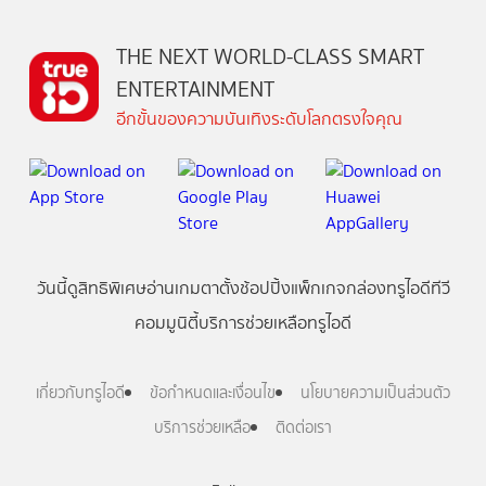
THE NEXT WORLD-CLASS SMART
ENTERTAINMENT
อีกขั้นของความบันเทิงระดับโลกตรงใจคุณ
วันนี้
ดู
สิทธิพิเศษ
อ่าน
เกม
ตาตั้ง
ช้อปปิ้ง
แพ็กเกจ
กล่องทรูไอดีทีวี
คอมมูนิตี้
บริการช่วยเหลือทรูไอดี
เกี่ยวกับทรูไอดี
ข้อกำหนดและเงื่อนไข
นโยบายความเป็นส่วนตัว
บริการช่วยเหลือ
ติดต่อเรา