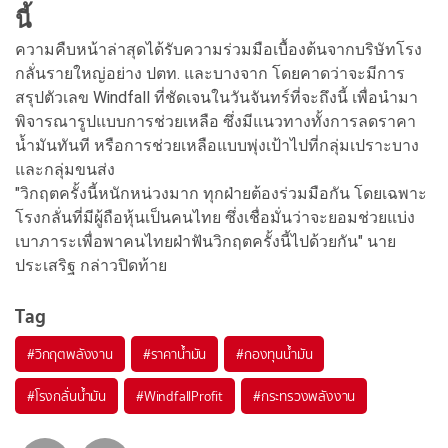
นี้
ความคืบหน้าล่าสุดได้รับความร่วมมือเบื้องต้นจากบริษัทโรง
กลั่นรายใหญ่อย่าง ปตท. และบางจาก โดยคาดว่าจะมีการ
สรุปตัวเลข Windfall ที่ชัดเจนในวันจันทร์ที่จะถึงนี้ เพื่อนำมา
พิจารณารูปแบบการช่วยเหลือ ซึ่งมีแนวทางทั้งการลดราคา
น้ำมันทันที หรือการช่วยเหลือแบบพุ่งเป้าไปที่กลุ่มเปราะบาง
และกลุ่มขนส่ง
"วิกฤตครั้งนี้หนักหน่วงมาก ทุกฝ่ายต้องร่วมมือกัน โดยเฉพาะ
โรงกลั่นที่มีผู้ถือหุ้นเป็นคนไทย ซึ่งเชื่อมั่นว่าจะยอมช่วยแบ่ง
เบาภาระเพื่อพาคนไทยฝ่าฟันวิกฤตครั้งนี้ไปด้วยกัน" นาย
ประเสริฐ กล่าวปิดท้าย
Tag
#
วิกฤตพลังงาน
#
ราคาน้ำมัน
#
กองทุนน้ำมัน
#
โรงกลั่นน้ำมัน
#
WindfallProfit
#
กระทรวงพลังงาน