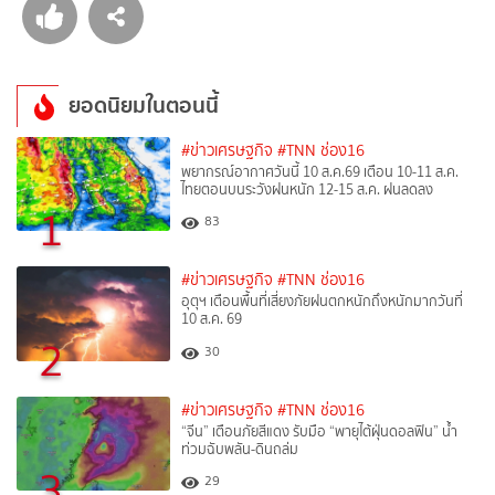
ยอดนิยมในตอนนี้
#ข่าวเศรษฐกิจ
#TNN ช่อง16
พยากรณ์อากาศวันนี้ 10 ส.ค.69 เตือน 10-11 ส.ค.
ไทยตอนบนระวังฝนหนัก 12-15 ส.ค. ฝนลดลง
1
83
#ข่าวเศรษฐกิจ
#TNN ช่อง16
อุตุฯ เตือนพื้นที่เสี่ยงภัยฝนตกหนักถึงหนักมากวันที่
10 ส.ค. 69
2
30
#ข่าวเศรษฐกิจ
#TNN ช่อง16
“จีน” เตือนภัยสีแดง รับมือ “พายุไต้ฝุ่นดอลฟิน” น้ำ
ท่วมฉับพลัน-ดินถล่ม
3
29