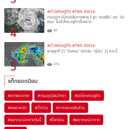
#ข่าวเศรษฐกิจ
#TNN ช่อง16
กรมอุตุฯ อัปเดตเส้นทางพายุ 2 ลูก “ดอลฟิน” และ “จัน
หอม” ไม่เข้าไทย-อยู่ห่างไกลมาก
4
40
#ข่าวเศรษฐกิจ
#TNN ช่อง16
พายุลูกที่ 15 “จันหอม” จ่อถล่ม “ญี่ปุ่น” 11 ส.ค.นี้
5
374
แท็กยอดนิยม
#
สภาพอากาศ
#
กรมอุตุนิยมวิทยา
#
ย่อโลกเศรษฐกิจ
#
ฝนตกหนัก
#
น้ำท่วม
#
การตลาดเงินล้าน
#
พยากรณ์อากาศวันนี้
#
โลกร้อน
#
พยากรณ์อากาศ