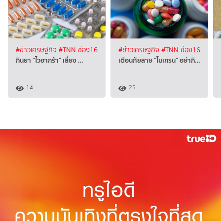
#ข่าวเศรษฐกิจ
#TNN ช่อง16
#ข่าวเศรษฐกิจ
#TNN ช่อง16
กินยา "ไวอากร้า" เสี่ยง …
เตือนภัยสาย "ไมเกรน" อย่ากิ…
14
25