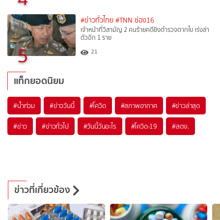
#ข่าวทั่วไทย
#TNN ช่อง16
เจ้าหน้าที่วิสามัญ 2 คนร้ายคดียิงตำรวจตากใบ เร่งล่า
ตัวอีก 1 ราย
5
21
แท็กยอดนิยม
#
น้ำท่วม
#
ข่าววันนี้
#
โควิด
#
สภาพอากาศ
#
ข่าวล่าสุด
#
ข่าว
#
ข่าวทั่วไป
#
วันนี้วันอะไร
#
โควิด-19
#
สตง.
ข่าวที่เกี่ยวข้อง