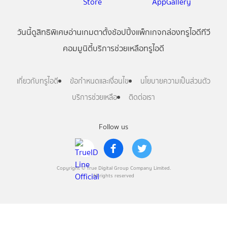
วันนี้
ดู
สิทธิพิเศษ
อ่าน
เกม
ตาตั้ง
ช้อปปิ้ง
แพ็กเกจ
กล่องทรูไอดีทีวี
คอมมูนิตี้
บริการช่วยเหลือทรูไอดี
เกี่ยวกับทรูไอดี
ข้อกำหนดและเงื่อนไข
นโยบายความเป็นส่วนตัว
บริการช่วยเหลือ
ติดต่อเรา
Follow us
Copyright © True Digital Group Company Limited.
All rights reserved