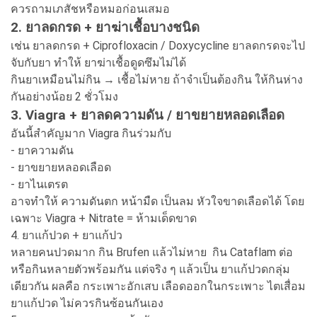
ควรถามเภสัชหรือหมอก่อนเสมอ
2. ยาลดกรด + ยาฆ่าเชื้อบางชนิด
เช่น ยาลดกรด + Ciprofloxacin / Doxycycline ยาลดกรดจะไป
จับกับยา ทำให้ ยาฆ่าเชื้อดูดซึมไม่ได้
กินยาเหมือนไม่กิน → เชื้อไม่หาย ถ้าจำเป็นต้องกิน ให้กินห่าง
กันอย่างน้อย 2 ชั่วโมง
3. Viagra + ยาลดความดัน / ยาขยายหลอดเลือด
อันนี้สำคัญมาก Viagra กินร่วมกับ
- ยาความดัน
- ยาขยายหลอดเลือด
- ยาไนเตรต
อาจทำให้ ความดันตก หน้ามืด เป็นลม หัวใจขาดเลือดได้ โดย
เฉพาะ Viagra + Nitrate = ห้ามเด็ดขาด
4. ยาแก้ปวด + ยาแก้ปว
หลายคนปวดมาก กิน Brufen แล้วไม่หาย กิน Cataflam ต่อ
หรือกินหลายตัวพร้อมกัน แต่จริง ๆ แล้วเป็น ยาแก้ปวดกลุ่ม
เดียวกัน ผลคือ กระเพาะอักเสบ เลือดออกในกระเพาะ ไตเสื่อม
ยาแก้ปวด ไม่ควรกินซ้อนกันเอง