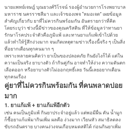
นายแพทย์เจษฎ์ บุณยวงศ์วิโรจน์ รองผู้อำนวยการโรงพยาบาล
มหาราช นครราชสีมา และเจ้าของเพจ “หมอเจด” เผยข้อมูล
สำคัญเกี่ยวกับ ยาที่ไม่ควรกินพร้อมกัน อันตรายกว่าที่คิด
โดยระบุว่า ช่วงนี้มีข่าวของคุณคริสติน ที่ให้ข้อมูลว่าทานยา
รักษาโรคประจำตัวคือภูมิแพ้ และทานยาแก้แพ้เข้าไปด้วย
แล้วทำให้รู้สึกง่วงมาก จนเกิดเหตุตามข่าวเรื่องนี้จริง ๆ เป็นสิ่ง
ที่อยากเตือนทุกคนมาก ๆ
เพราะหลายคนคิดว่า ยาเป็นของปลอดภัย กินยังไงก็ได้ แต่ใน
ความเป็นจริง ยาบางตัว ถ้ากินคู่กัน อาจทำให้ง่วง ความดันตก
เลือดออก หรือยาบางตัวไม่ออกฤทธิ์เลย วันนี้เลยอยากเตือน
ทุกคนเรื่อง
คู่ยาที่ไม่ควรกินพร้อมกัน ที่คนพลาดบ่อย
มาก
1. ยาแก้แพ้ + ยาแก้แพ้อีกตัว
เช่น คนเป็นภูมิแพ้ กินยาประจำอยู่แล้ว แต่พอมีผื่น คัน น้ำมูก
ก็ซื้อยาแก้แพ้มากินเพิ่ม ผลคือ ง่วงมาก เวียนหัว สมาธิลดลง
ขับรถอันตราย บางคนง่วงจนเกือบหมดสติได้ ก่อนกินยาเพิ่ม