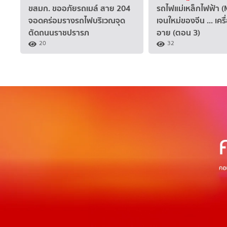
ขสมก. ขออภัยรถเมล์ สาย 204
รถไฟแม่เหล็กไฟฟ้า (
จอดคร่อมรางรถไฟบริเวณจุด
เจนใหม่ของจีน ... เครื
ตัดถนนราชปรารภ
อาย (ตอน 3)
20
32