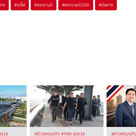
ราง
#
รถไฟ
#
สงกรานต์
#
สงกรานต์2565
#
เดินทาง
อง16
#ข่าวเศรษฐกิจ
#TNN ช่อง16
#ข่าวเศรษฐกิ