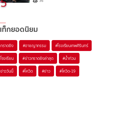
5
36
แท็กยอดนิยม
#
กราดยิง
#
อาชญากรรม
#
โรงเรียนเทพศิรินทร์
#
โรงเรียน
#
ข่าวกราดยิงล่าสุด
#
น้ำท่วม
#
ข่าววันนี้
#
โควิด
#
ข่าว
#
โควิด-19