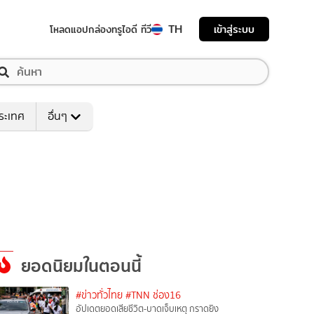
TH
เข้าสู่ระบบ
โหลดแอป
กล่องทรูไอดี ทีวี
ระเทศ
อื่นๆ
ยอดนิยมในตอนนี้
#ข่าวทั่วไทย
#TNN ช่อง16
อัปเดตยอดเสียชีวิต-บาดเจ็บเหตุ กราดยิง