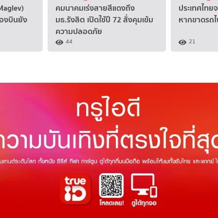
Maglev)
คมนาคมเร่งสายสีแดงถึง
ประเทศไทยจะ
่องบินยัง
มธ.รังสิต เปิดใช้ปี 72 สั่งคุมเข้ม
หากขาดรถไฟ
ความปลอดภัย
44
21