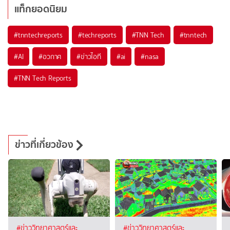
แท็กยอดนิยม
#
tnntechreports
#
techreports
#
TNN Tech
#
tnntech
#
AI
#
อวกาศ
#
ข่าวไอที
#
ai
#
nasa
#
TNN Tech Reports
ข่าวที่เกี่ยวข้อง
#ข่าววิทยาศาสตร์และ
#ข่าววิทยาศาสตร์และ