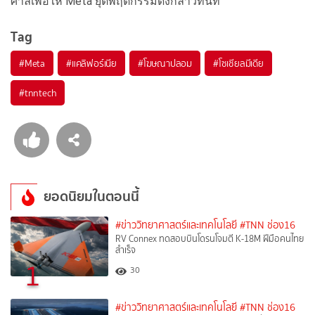
ศาลเพื่อให้ Meta ยุติพฤติกรรมดังกล่าวทันที
Tag
#
Meta
#
แคลิฟอร์เนีย
#
โฆษณาปลอม
#
โซเชียลมีเดีย
#
tnntech
ยอดนิยมในตอนนี้
#ข่าววิทยาศาสตร์และเทคโนโลยี
#TNN ช่อง16
RV Connex ทดสอบบินโดรนโจมตี K-18M ฝีมือคนไทย
สำเร็จ
1
30
#ข่าววิทยาศาสตร์และเทคโนโลยี
#TNN ช่อง16