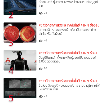
อีลอน มัสก์ ทุ่มสร้าง Terafab โรงงานชิปที่ใหญ่สุดใน
โลก
2
28
#ข่าววิทยาศาสตร์และเทคโนโลยี
#TNN ช่อง16
นักวิจัยใช้ “AI” สังเคราะห์ “ไวรัส”เป็นครั้งแรก ก้าว
สำคัญหรือภัยเงียบ?
3
46
#ข่าววิทยาศาสตร์และเทคโนโลยี
#TNN ช่อง16
มิตซูบิชิรุกหนัก ตั้งสายผลิตหุ่นยนต์ฮิวแมนนอยด์
1,000 ตัวต่อเดือน
4
26
#ข่าววิทยาศาสตร์และเทคโนโลยี
#TNN ช่อง16
ชิ้นส่วน SpaceX พุ่งชนดวงจันทร์ ยานดานูริเกาหลีใต้
เผยภาพหลุมใหม่
5
23