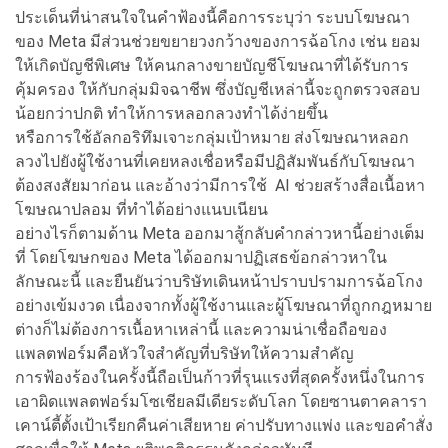
ประเด็นที่น่าสนใจในคำฟ้องนี้คือการระบุว่า ระบบโฆษณา
ของ Meta มีส่วนช่วยขยายวงกว้างของการฉ้อโกง เช่น ยอม
ให้เกิดบัญชีพิเศษ ให้คนกลางขายบัญชีโฆษณาที่ได้รับการ
คุ้มครอง ให้กับกลุ่มมิจฉาชีพ ซึ่งบัญชีเหล่านี้จะถูกตรวจสอบ
น้อยกว่าปกติ ทำให้การหลอกลวงทำได้ง่ายขึ้น
หรือการใช้อัลกอริทึมเจาะกลุ่มเป้าหมาย ส่งโฆษณาหลอก
ลวงไปยังผู้ใช้งานที่เคยหลงเชื่อหรือมีปฏิสัมพันธ์กับโฆษณา
ต้องสงสัยมาก่อน และอ้างว่ามีการใช้ AI ช่วยสร้างสื่อเนื้อหา
โฆษณาปลอม ที่ทำได้อย่างแนบเนียน
อย่างไรก็ตามด้าน Meta ออกมาสู้กลับคำกล่าวหานี้อย่างเต็ม
ที่ โดยโฆษกของ Meta ได้ออกมาปฏิเสธข้อกล่าวหาใน
ลักษณะนี้ และยืนยันว่าบริษัทเดินหน้าปราบปรามการฉ้อโกง
อย่างเข้มงวด เนื่องจากทั้งผู้ใช้งานและผู้โฆษณาที่ถูกกฎหมาย
ต่างก็ไม่ต้องการเนื้อหาเหล่านี้ และความน่าเชื่อถือของ
แพลตฟอร์มคือหัวใจสำคัญที่บริษัทให้ความสำคัญ
การฟ้องร้องในครั้งนี้ถือเป็นก้าวที่รุนแรงที่สุดครั้งหนึ่งในการ
เอาผิดแพลตฟอร์มโซเชียลมีเดียระดับโลก โดยซานตาคลารา
เคาน์ตี้ตั้งเป้าเรียกคืนค่าเสียหาย ค่าปรับทางแพ่ง และขอคำสั่ง