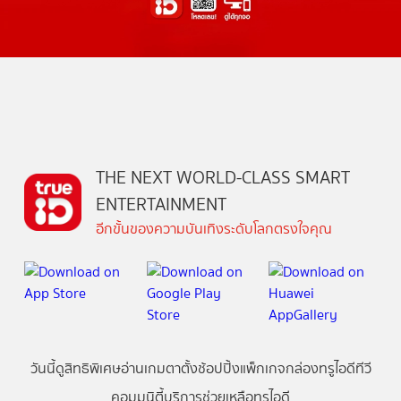
THE NEXT WORLD-CLASS SMART
ENTERTAINMENT
อีกขั้นของความบันเทิงระดับโลกตรงใจคุณ
วันนี้
ดู
สิทธิพิเศษ
อ่าน
เกม
ตาตั้ง
ช้อปปิ้ง
แพ็กเกจ
กล่องทรูไอดีทีวี
คอมมูนิตี้
บริการช่วยเหลือทรูไอดี