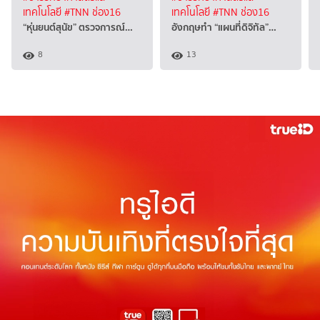
เทคโนโลยี
#TNN ช่อง16
เทคโนโลยี
#TNN ช่อง16
“หุ่นยนต์สุนัข” ตรวจการณ์…
อังกฤษทำ “แผนที่ดิจิทัล”…
8
13