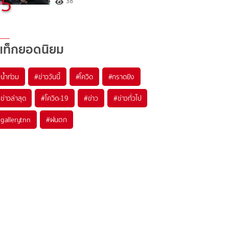
5
38
แท็กยอดนิยม
#
น้ำท่วม
#
ข่าววันนี้
#
โควิด
#
กราดยิง
#
ข่าวล่าสุด
#
โควิด-19
#
ข่าว
#
ข่าวทั่วไป
#
gallerytnn
#
ฝนตก