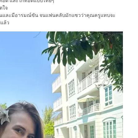
ลงทอด และไก่ทอดแบบไทยๆ
ิตใจ
จนและมีอารมณ์ขัน จนแฟนคลับมักแซวว่าคุณครูแทบจะ
ปแล้ว