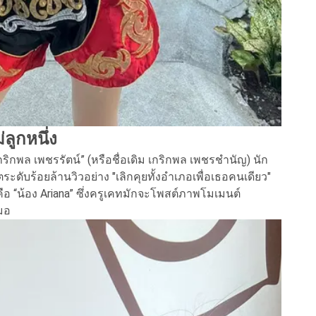
ลูกหนึ่ง
กริกพล เพชรรัตน์” (หรือชื่อเดิม เกริกพล เพชรชำนัญ) นัก
ะดับร้อยล้านวิวอย่าง "เลิกคุยทั้งอำเภอเพื่อเธอคนเดียว"
น คือ “น้อง Ariana” ซึ่งครูเคทมักจะโพสต์ภาพโมเมนต์
มอ