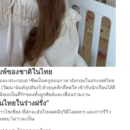
พิมพ์ของชาติในไทย
ำนักและประกอบอาชีพเป็นครูสอนภาษาอังกฤษในประเทศไทย
ัน (วัฒนานันท์อุปถัมภ์) ด้วยบุคลิกที่สดใส เข้ากับนักเรียนได้ดี
อเป็นที่รักของทั้งลูกศิษย์และเพื่อนร่วมงาน
นไทยในร่างฝรั่ง”
ดาวโซเชียล ที่มักจะอัปโหลดคลิปวิดีโอตลกๆ และการรีวิว
บ ไม่ว่าจะเป็น: