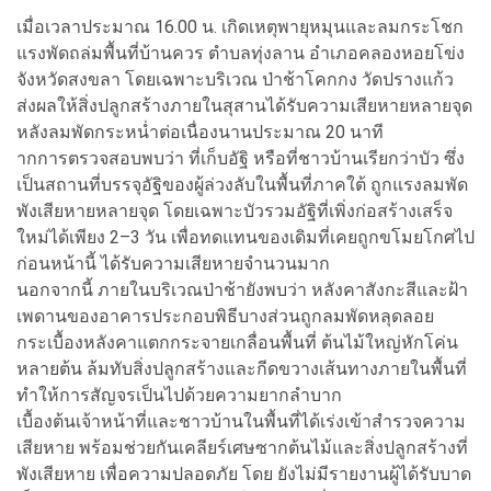
เมื่อเวลาประมาณ 16.00 น. เกิดเหตุพายุหมุนและลมกระโชก
แรงพัดถล่มพื้นที่บ้านควร ตำบลทุ่งลาน อำเภอคลองหอยโข่ง
จังหวัดสงขลา โดยเฉพาะบริเวณ ป่าช้าโคกกง วัดปรางแก้ว
ส่งผลให้สิ่งปลูกสร้างภายในสุสานได้รับความเสียหายหลายจุด
หลังลมพัดกระหน่ำต่อเนื่องนานประมาณ 20 นาที
ากการตรวจสอบพบว่า ที่เก็บอัฐิ หรือที่ชาวบ้านเรียกว่าบัว ซึ่ง
เป็นสถานที่บรรจุอัฐิของผู้ล่วงลับในพื้นที่ภาคใต้ ถูกแรงลมพัด
พังเสียหายหลายจุด โดยเฉพาะบัวรวมอัฐิที่เพิ่งก่อสร้างเสร็จ
ใหม่ได้เพียง 2–3 วัน เพื่อทดแทนของเดิมที่เคยถูกขโมยโกศไป
ก่อนหน้านี้ ได้รับความเสียหายจำนวนมาก
นอกจากนี้ ภายในบริเวณป่าช้ายังพบว่า หลังคาสังกะสีและฝ้า
เพดานของอาคารประกอบพิธีบางส่วนถูกลมพัดหลุดลอย
กระเบื้องหลังคาแตกกระจายเกลื่อนพื้นที่ ต้นไม้ใหญ่หักโค่น
หลายต้น ล้มทับสิ่งปลูกสร้างและกีดขวางเส้นทางภายในพื้นที่
ทำให้การสัญจรเป็นไปด้วยความยากลำบาก
เบื้องต้นเจ้าหน้าที่และชาวบ้านในพื้นที่ได้เร่งเข้าสำรวจความ
เสียหาย พร้อมช่วยกันเคลียร์เศษซากต้นไม้และสิ่งปลูกสร้างที่
พังเสียหาย เพื่อความปลอดภัย โดย ยังไม่มีรายงานผู้ได้รับบาด