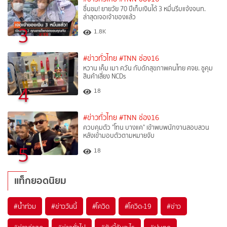
ชื่นชม! ยายวัย 70 ปีเก็บเงินได้ 3 หมื่นรีบแจ้งจนท.
ล่าสุดเจอเจ้าของแล้ว
3
1.8K
#ข่าวทั่วไทย
#TNN ช่อง16
หวาน เค็ม เมา ควัน กับดักสุขภาพคนไทย ศจย. ชูคุม
สินค้าเสี่ยง NCDs
4
18
#ข่าวทั่วไทย
#TNN ช่อง16
ควบคุมตัว "โทน บางแค" เข้าพบพนักงานสอบสวน
หลังเข้ามอบตัวตามหมายจับ
5
18
แท็กยอดนิยม
#
น้ำท่วม
#
ข่าววันนี้
#
โควิด
#
โควิด-19
#
ข่าว