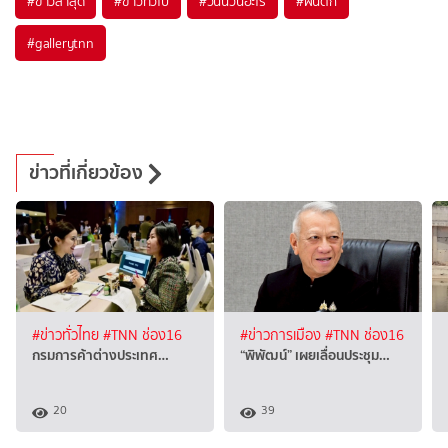
#
ข่าวล่าสุด
#
ข่าวทั่วไป
#
วันนี้วันอะไร
#
ฝนตก
#
gallerytnn
ข่าวที่เกี่ยวข้อง
#ข่าวทั่วไทย
#TNN ช่อง16
#ข่าวการเมือง
#TNN ช่อง16
กรมการค้าต่างประเทศ…
“พิพัฒน์” เผยเลื่อนประชุม…
20
39