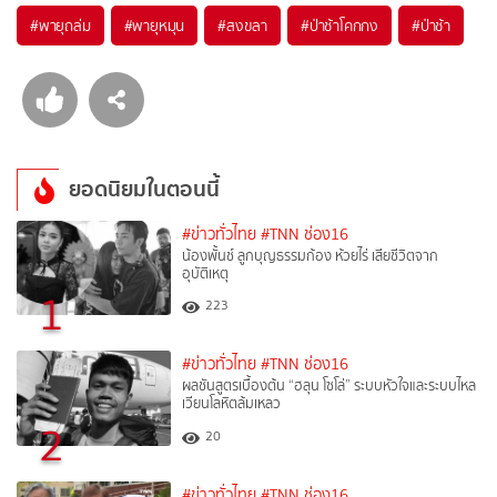
#
พายุถล่ม
#
พายุหมุน
#
สงขลา
#
ป่าช้าโคกกง
#
ป่าช้า
ยอดนิยมในตอนนี้
#ข่าวทั่วไทย
#TNN ช่อง16
น้องพั้นช์ ลูกบุญธรรมก้อง ห้วยไร่ เสียชีวิตจาก
อุบัติเหตุ
1
223
#ข่าวทั่วไทย
#TNN ช่อง16
ผลชันสูตรเบื้องต้น “ฮลุน โซโล่” ระบบหัวใจและระบบไหล
เวียนโลหิตล้มเหลว
2
20
#ข่าวทั่วไทย
#TNN ช่อง16