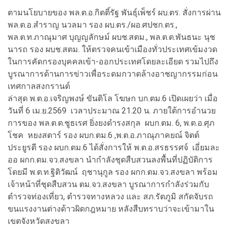
ตามนโยบายของ พล.ต.อ.กิตติ์รัฐ พันธุ์เพ็ชร์ ผบ.ตร. สั่งการผ่าน
พล.ต.อ.สำราญ นวลมา รอง ผบ.ตร./ผอ.ศปชก.ตร.,
พล.ต.ท.ภาณุมาศ บุญญลักษม์ ผบช.สตม., พล.ต.ต.พันธนะ นุช
นารถ รอง ผบช.สตม. ให้ตรวจคนเข้าเมืองทั่วประเทศเข้มงวด
ในการคัดกรองบุคคลเข้า-ออกประเทศโดยละเอียด รวมไปถึง
บูรณาการด้านการข่าวเพื่อระดมกวาดล้างอาชญากรรมก่อน
เทศกาลสงกรานต์
ล่าสุด พ.ต.อ.เจริญพงษ์ ขันติโล โฆษก บก.ตม.6 เปิดเผยว่า เมื่อ
วันที่ 6 เม.ย.2569 เวลาประมาณ 21.20 น. ภายใต้การอำนวย
การของ พล.ต.ต.ชูธเรศ ยิ่งยงดำรงสกุล ผบก.ตม. 6, พ.ต.อ.ศุภ
โชค หยงสตาร์ รอง ผบก.ตม.6 ,พ.ต.อ.ภาณุภาคยณ์ จิตต์
ประยูรตี รอง ผบก.ตม.6 ได้สั่งการให้ พ.ต.อ.สรธรรศจ์ เอี่ยมละ
ออ ผกก.ตม.จว.สงขลา นำกำลังชุดสืบสวนลงพื้นที่ปฏิบัติการ
โดยมี พ.ต.ท.ฐิติวัฒน์ ฤชานุกูล รอง ผกก.ตม.จว.สงขลา พร้อม
เจ้าหน้าที่ชุดสืบสวน ตม.จว.สงขลา บูรณาการกำลังร่วมกับ
ตำรวจท่องเที่ยว, ตำรวจทางหลวง และ สภ.รัตภูมิ สกัดจับรถ
ขนแรงงานต่างด้าวผิดกฎหมาย หลังสืบทราบว่าจะเข้ามาใน
เขตจังหวัดสงขลา