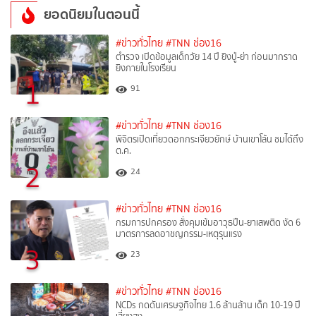
ยอดนิยมในตอนนี้
#ข่าวทั่วไทย
#TNN ช่อง16
ตำรวจ เปิดข้อมูลเด็กวัย 14 ปี ยิงปู่-ย่า ก่อนมากราด
ยิงภายในโรงเรียน
1
91
#ข่าวทั่วไทย
#TNN ช่อง16
พิจิตรเปิดเที่ยวดอกกระเจียวยักษ์ บ้านเขาโล้น ชมได้ถึง
ต.ค.
2
24
#ข่าวทั่วไทย
#TNN ช่อง16
กรมการปกครอง สั่งคุมเข้มอาวุธปืน-ยาเสพติด งัด 6
มาตรการลดอาชญกรรม-เหตุรุนแรง
3
23
#ข่าวทั่วไทย
#TNN ช่อง16
NCDs กดดันเศรษฐกิจไทย 1.6 ล้านล้าน เด็ก 10-19 ปี