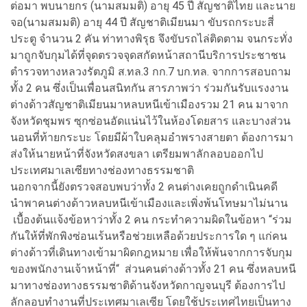
ต่อมา พบนายกร (นามสมมติ) อายุ 45 ปี สัญชาติไทย และนาย
จอ(นามสมมติ) อายุ 44 ปี สัญชาติเมียนมา ขับรถกระบะสี่
ประตู จำนวน 2 คัน ท่าทางพิรุธ จึงขับรถไล่ติดตาม จนกระทั่ง
มาถูกจับกุมได้ที่จุดตรวจจุดสกัดหน้าสถานีบริการประชาชน
ตำรวจทางหลวงรัตภูมิ ส.ทล.3 กก.7 บก.ทล. จากการสอบถาม
ทั้ง 2 คน ซึ่งเป็นเพื่อนสนิทกัน สารภาพว่า ร่วมกันรับแรงงาน
ต่างด้าวสัญชาติเมียนมาหลบหนีเข้าเมืองรวม 21 คน มาจาก
จังหวัดชุมพร ซุกซ่อนอัดแน่นไว้ในห้องโดยสาร และบางส่วน
นอนที่ท้ายกระบะ โดยมีผ้าใบคลุมอำพรางสายตา ต้องการมา
ส่งให้นายหน้าที่จังหวัดสงขลา เตรียมพาลักลอบออกไป
ประเทศมาเลเซียทางช่องทางธรรมชาติ
นอกจากนี้ยังตรวจสอบพบว่าทั้ง 2 คนต่างเคยถูกดำเนินคดี
นำพาคนต่างด้าวหลบหนีเข้าเมืองและเพิ่งพ้นโทษมาไม่นาน
เบื้องต้นแจ้งข้อหาว่าทั้ง 2 คน กระทำความผิดในข้อหา “ร่วม
กันให้ที่พักพิงซ่อนเร้นหรือช่วยเหลือด้วยประการใด ๆ แก่คน
ต่างด้าวที่เดินทางเข้ามาผิดกฎหมาย เพื่อให้พ้นจากการจับกุม
ของพนักงานเจ้าหน้าที่“ ส่วนคนต่างด้าวทั้ง 21 คน ซึ่งหลบหนี
มาทางช่องทางธรรมชาติด้านจังหวัดกาญจนบุรี ต้องการไป
ลักลอบทำงานที่ประเทศมาเลเซีย โดยใช้ประเทศไทยเป็นทาง