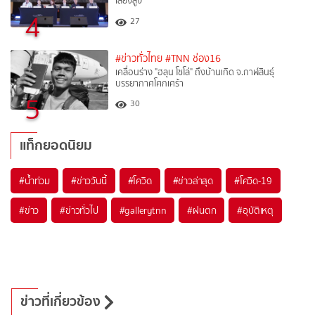
เสี่ยงสูง
4
27
#ข่าวทั่วไทย
#TNN ช่อง16
เคลื่อนร่าง "ฮลุน โซโล่" ถึงบ้านเกิด จ.กาฬสินธุ์
บรรยากาศโศกเศร้า
5
30
แท็กยอดนิยม
#
น้ำท่วม
#
ข่าววันนี้
#
โควิด
#
ข่าวล่าสุด
#
โควิด-19
#
ข่าว
#
ข่าวทั่วไป
#
gallerytnn
#
ฝนตก
#
อุบัติเหตุ
ข่าวที่เกี่ยวข้อง