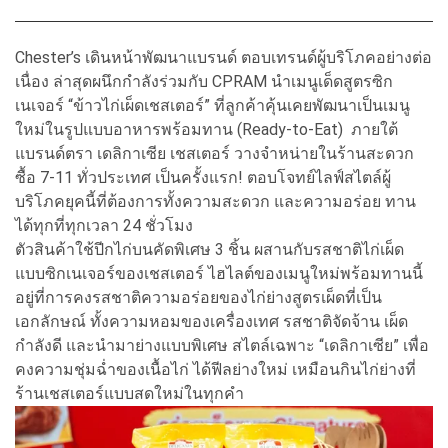
Chester’s เดินหน้าพัฒนาแบรนด์ ตอบเทรนด์ผู้บริโภคอย่างต่อ
เนื่อง ล่าสุดผนึกกำลังร่วมกับ CPRAM นำเมนูเด็ดสูตรซิก
เนเจอร์ “ข้าวไก่เผ็ดเชสเตอร์” ที่ลูกค้าคุ้นเคยพัฒนาเป็นเมนู
ใหม่ในรูปแบบอาหารพร้อมทาน (Ready-to-Eat) ภายใต้
แบรนด์ตรา เดลิกาเซีย เชสเตอร์ วางจำหน่ายในร้านสะดวก
ซื้อ 7-11 ทั่วประเทศ เป็นครั้งแรก! ตอบโจทย์ไลฟ์สไตล์ผู้
บริโภคยุคนี้ที่ต้องการทั้งความสะดวก และความอร่อย ทาน
ได้ทุกที่ทุกเวลา 24 ชั่วโมง
ตัวสินค้าใช้ปีกไก่บนคัดพิเศษ 3 ชิ้น ผสานกับรสชาติไก่เผ็ด
แบบซิกเนเจอร์ของเชสเตอร์ ไฮไลต์ของเมนูใหม่พร้อมทานนี้
อยู่ที่การคงรสชาติความอร่อยของไก่ย่างสูตรเผ็ดที่เป็น
เอกลักษณ์ ทั้งความหอมของเครื่องเทศ รสชาติจัดจ้าน เผ็ด
กำลังดี และนำมาย่างแบบพิเศษ สไตล์เฉพาะ “เดลิกาเซีย” เพื่อ
คงความชุ่มฉ่ำของเนื้อไก่ ได้ฟีลย่างใหม่ เหมือนกินไก่ย่างที่
ร้านเชสเตอร์แบบสดใหม่ในทุกคำ