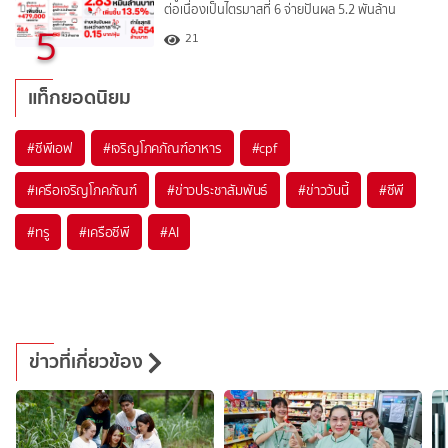
ต่อเนื่องเป็นไตรมาสที่ 6 จ่ายปันผล 5.2 พันล้าน
5
21
แท็กยอดนิยม
#
ซีพีเอฟ
#
เจริญโภคภัณฑ์อาหาร
#
cpf
#
เครือเจริญโภคภัณฑ์
#
ข่าวประชาสัมพันธ์
#
ข่าววันนี้
#
ซีพี
#
ทรู
#
เครือซีพี
#
AI
ข่าวที่เกี่ยวข้อง