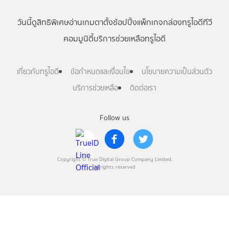
วันนี้
ดู
สิทธิพิเศษ
อ่าน
เกม
ตาตั้ง
ช้อปปิ้ง
แพ็กเกจ
กล่องทรูไอดีทีวี
คอมมูนิตี้
บริการช่วยเหลือทรูไอดี
เกี่ยวกับทรูไอดี
ข้อกำหนดและเงื่อนไข
นโยบายความเป็นส่วนตัว
บริการช่วยเหลือ
ติดต่อเรา
Follow us
Copyright © True Digital Group Company Limited.
All rights reserved