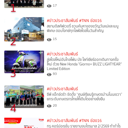
1
17
#ข่าวประชาสัมพันธ์
#TNN ช่อง16
สยามดิสคัฟเวอรี่ ชวนค้นหาของขวัญวันแม่และเมนู
พิเศษ ตอบโจทย์ทุกไลฟ์สไตล์ในวันสำคัญ
2
15
#ข่าวประชาสัมพันธ์
สู่สไตล์ใหม่อันไกลโพ้น บัซ ไลท์เยียร์ออกเดินทางครั้ง
ใหม่ ด้วย New Honda "Giorno+ BUZZ LIGHTYEAR"
3
Limited Edition
93
#ข่าวประชาสัมพันธ์
ซีพี แอ็กซ์ตร้า จัดตั้ง “ศูนย์เรียนรู้เกษตรบ้านโนนเขวา”
ยกระดับเกษตรกรไทยให้เติบโตอย่างยั่งยืน
4
20
#ข่าวประชาสัมพันธ์
#TNN ช่อง16
ทรู คอร์ปอเรชั่น รายงานงบไตรมาส 2/2569 ทำกำไร