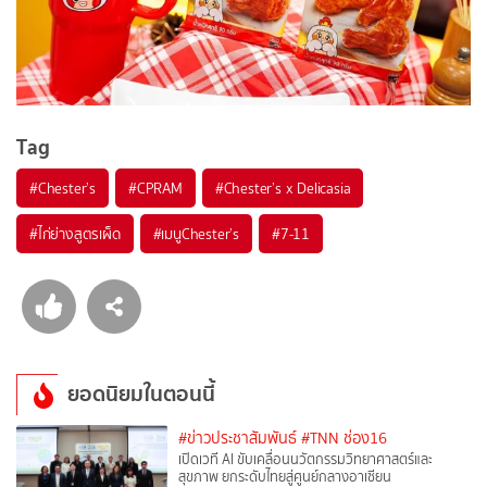
Tag
#
Chester’s
#
CPRAM
#
Chester’s x Delicasia
#
ไก่ย่างสูตรเผ็ด
#
เมนูChester’s
#
7-11
ยอดนิยมในตอนนี้
#ข่าวประชาสัมพันธ์
#TNN ช่อง16
เปิดเวที AI ขับเคลื่อนนวัตกรรมวิทยาศาสตร์และ
สุขภาพ ยกระดับไทยสู่ศูนย์กลางอาเซียน