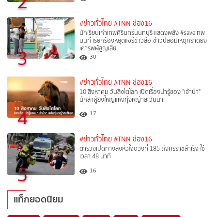
2
#ข่าวทั่วไทย
#TNN ช่อง16
นักเรียนเก่าเทพศิรินทร์นนทบุรี แสดงพลัง #saveเทพ
นนท์ เรียกร้องหยุดแชร์ข่าวลือ-ข่าวปลอมเหตุกราดยิง
เคารพผู้สูญเสีย
3
30
#ข่าวทั่วไทย
#TNN ช่อง16
10 สิงหาคม วันสิงโตโลก เปิดเรื่องน่ารู้ของ "เจ้าป่า"
นักล่าผู้ยิ่งใหญ่แห่งทุ่งหญ้าสะวันนา
4
17
#ข่าวทั่วไทย
#TNN ช่อง16
ตำรวจเปิดทางส่งหัวใจดวงที่ 185 ถึงศิริราชสำเร็จ ใช้
เวลา 48 นาที
5
16
แท็กยอดนิยม