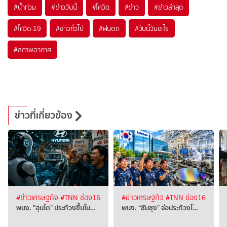
#
น้ำท่วม
#
ข่าววันนี้
#
โควิด
#
ข่าว
#
ข่าวล่าสุด
#
โควิด-19
#
ข่าวทั่วไป
#
ฝนตก
#
วันนี้วันอะไร
#
สภาพอากาศ
ข่าวที่เกี่ยวข้อง
#ข่าวเศรษฐกิจ
#TNN ช่อง16
#ข่าวเศรษฐกิจ
#TNN ช่อง16
พนง. "ฮุนได" ประท้วงขึ้นโบ…
พนง. “ซัมซุง” จ่อประท้วงโ…