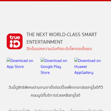
THE NEXT WORLD-CLASS SMART
ENTERTAINMENT
อีกขั้นของความบันเทิงระดับโลกตรงใจคุณ
วันนี้
ดู
สิทธิพิเศษ
อ่าน
เกม
ตาตั้ง
ช้อปปิ้ง
แพ็กเกจ
กล่องทรูไอดีทีวี
คอมมูนิตี้
บริการช่วยเหลือทรูไอดี