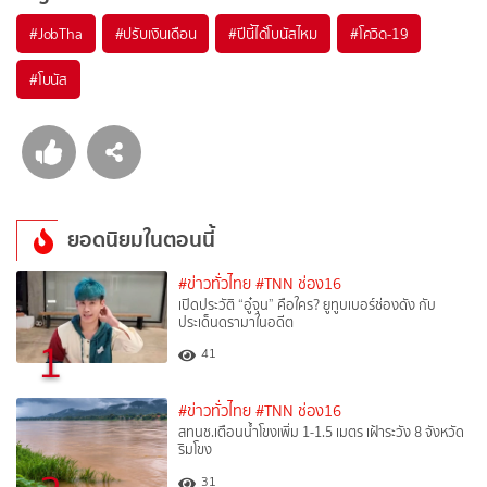
#
JobTha
#
ปรับเงินเดือน
#
ปีนี้ได้โบนัสไหม
#
โควิด-19
#
โบนัส
ยอดนิยมในตอนนี้
#ข่าวทั่วไทย
#TNN ช่อง16
เปิดประวัติ “อู๋จุน” คือใคร? ยูทูบเบอร์ช่องดัง กับ
ประเด็นดรามาในอดีต
1
41
#ข่าวทั่วไทย
#TNN ช่อง16
สทนช.เตือนน้ำโขงเพิ่ม 1-1.5 เมตร เฝ้าระวัง 8 จังหวัด
ริมโขง
31