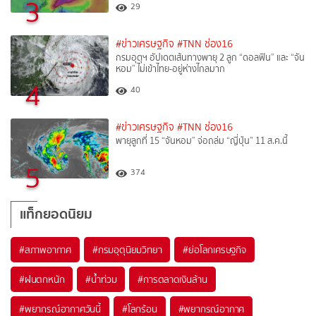
3
29
#ข่าวเศรษฐกิจ
#TNN ช่อง16
กรมอุตุฯ อัปเดตเส้นทางพายุ 2 ลูก “ดอลฟิน” และ “จัน
หอม” ไม่เข้าไทย-อยู่ห่างไกลมาก
4
40
#ข่าวเศรษฐกิจ
#TNN ช่อง16
พายุลูกที่ 15 “จันหอม” จ่อถล่ม “ญี่ปุ่น” 11 ส.ค.นี้
5
374
แท็กยอดนิยม
#
สภาพอากาศ
#
กรมอุตุนิยมวิทยา
#
ย่อโลกเศรษฐกิจ
#
ฝนตกหนัก
#
น้ำท่วม
#
การตลาดเงินล้าน
#
พยากรณ์อากาศวันนี้
#
โลกร้อน
#
พยากรณ์อากาศ