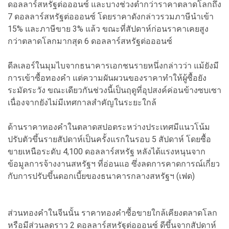
ดอลลาร์สหรัฐต่อออนซ์ และบางช่วงต่ำกว่าราคาตลาดโลกถึง
7 ดอลลาร์สหรัฐต่อออนซ์ โดยราคาดังกล่าวรวมภาษีนำเข้า
15% และภาษีขาย 3% แล้ว ขณะที่สัปดาห์ก่อนราคาเคยสูง
กว่าตลาดโลกมากสุด 6 ดอลลาร์สหรัฐต่อออนซ์
ดีลเลอร์ในมุมไบจากธนาคารเอกชนรายหนึ่งกล่าวว่า แม้ยังมี
การเข้าซื้อทองคำ แต่ความผันผวนของราคาทำให้ผู้ซื้อยัง
ระมัดระวัง ขณะเดียวกันช่วงนี้เป็นฤดูที่อุปสงค์ค่อนข้างซบเซา
เนื่องจากยังไม่มีเทศกาลสำคัญในระยะใกล้
ด้านราคาทองคำในตลาดสปอตระหว่างประเทศมีแนวโน้ม
ปรับตัวขึ้นรายสัปดาห์เป็นครั้งแรกในรอบ 5 สัปดาห์ โดยซื้อ
ขายเหนือระดับ 4,100 ดอลลาร์สหรัฐ หลังได้แรงหนุนจาก
ข้อมูลการจ้างงานสหรัฐฯ ที่อ่อนแอ ซึ่งลดการคาดการณ์เกี่ยว
กับการปรับขึ้นดอกเบี้ยของธนาคารกลางสหรัฐฯ (เฟด)
ส่วนทองคำในจีนนั้น ราคาทองคำซื้อขายใกล้เคียงตลาดโลก
หรือมีส่วนลดราว 2 ดอลลาร์สหรัฐต่อออนซ์ ดีขึ้นจากสัปดาห์