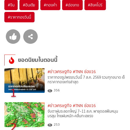
#
จีน
#
อินเดีย
#
ทองคำ
#
ฮ่องกง
#
สิงคโปร์
#
ราคาทองวันนี้
ยอดนิยมในตอนนี้
#ข่าวเศรษฐกิจ
#TNN ช่อง16
ราคาทองรูปพรรณวันนี้ 7 ส.ค. 2569 รวมทุกขนาด เช็
กราคาทองแท่งล่าสุด
1
356
#ข่าวเศรษฐกิจ
#TNN ช่อง16
จับตาฝนระลอกใหญ่ 7–11 ส.ค. พายุดอลฟินหนุน
มรสุม ไทยฝนหนัก-คลื่นทะเลแรง
2
253