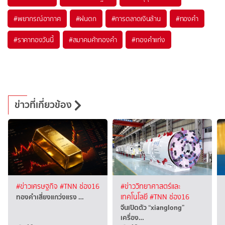
#
พยากรณ์อากาศ
#
ฝนตก
#
การตลาดเงินล้าน
#
ทองคำ
#
ราคาทองวันนี้
#
สมาคมค้าทองคำ
#
ทองคำแท่ง
ข่าวที่เกี่ยวข้อง
#ข่าวเศรษฐกิจ
#TNN ช่อง16
#ข่าววิทยาศาสตร์และ
ทองคำเสี่ยงแกว่งแรง …
เทคโนโลยี
#TNN ช่อง16
จีนเปิดตัว “xianglong”
เครื่อง…