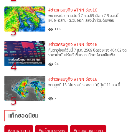
#ข่าวเศรษฐกิจ
#TNN ช่อง16
พยากรณ์อากาศวันนี้ 7 ส.ค.69 เตือน 7-9 ส.ค.นี้
เหนือ–อีสาน–ตะวันออก เสี่ยงน้ำท่วมฉับพลัน
3
116
#ข่าวเศรษฐกิจ
#TNN ช่อง16
หุ้นดาวโจนส์วันนี้ 7 ส.ค. 2569 ปิดร่วงแรง 464.02 จุด
ราคาน้ำมันปรับตัวขึ้นตลาดวิตกกังวลเงินเฟ้อ
4
94
#ข่าวเศรษฐกิจ
#TNN ช่อง16
พายุลูกที่ 15 “จันหอม” จ่อถล่ม “ญี่ปุ่น” 11 ส.ค.นี้
5
73
แท็กยอดนิยม
#
สภาพอากาศ
#
ย่อโลกเศรษฐกิจ
#
กรมอุตุนิยมวิทยา