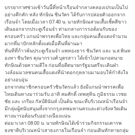
บรรยากาศช่วงเช้าวันนี้ที่หน้าเรือนจำกลางคลองเปรมเป็นไป
อย่างคึกคัก หลัง ทักษิณ ชินวัตร ได้รับการปล่อยตัวออกจาก
เรือนจำ โดยเมื่อเวลา 07.40 น. นายทักษิณสวมเสื้อเชิ้ตสีขาว
เดินออกจากประตูเรือนจำ ท่ามกลางการรอต้อนรับของ
ครอบครัว แกนนำพรรคเพื่อไทย และกลุ่มคนเสื้อแดงจำนวน
มากที่มาปักหลักตั้งแต่เมื่อคืนที่ผ่านมา
ทันทีที่ก้าวพ้นประตูเรือนจำ แพทองธาร ชินวัตร และ น.ส.พินท
องทา ชินวัตร คุณากรวงศ์ บุตรสาว ได้เข้าไปสวมกอดนาย
ทักษิณด้วยความดีใจ ก่อนที่อดีตนายกรัฐมนตรีจะเดินฝ่า
วงล้อมมวลชนคนเสื้อแดงที่นำดอกกุหลาบมามอบให้กำลังใจ
อย่างอบอุ่น
อกจากสมาชิกครอบครัวชินวัตรแล้ว ยังมีแกนนำพรรคเพื่อ
ไทยเดินทางมาร่วมรับ อาทิ สมศักดิ์ เทพสุทิน ภูมิธรรม เวชย
ชัย และ เกรียง กัลป์ตินันท์ เป็นต้น ขณะที่บริเวณหน้าเรือนจำ
มีกลุ่มผู้สนับสนุนทั้งจากกรุงเทพมหานครและต่างจังหวัดเดิน
ทางมารอต้อนรับอย่างเนืองแน่น
ต่อมาเวลา 08.00 น. นายทักษิณได้เข้าร่วมกิจกรรมเคารพ
ธงชาติบริเวณหน้าเสาธงภายในเรือนจำ ก่อนเดินทักทายกลุ่ม