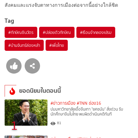
สังคมและแรงจับตาทางการเมืองต่อจากนี้อย่างใกล้ชิด
Tag
#
ทักษิณชินวัตร
#
ปล่อยตัวทักษิณ
#
เรือนจำคลองเปรม
#
บ้านจันทร์ส่องหล้า
#
เพื่อไทย
ยอดนิยมในตอนนี้
#ข่าวการเมือง
#TNN ช่อง16
ปมมหาวิทยาลัยเอื้อจีนเทา "ยศชนัน" สั่งด่วน รับ
นักศึกษาจีนในไทย พบผิดดำเนินคดีทันที
1
81