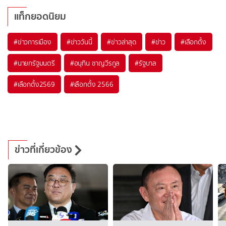
แท็กยอดนิยม
#
ข่าวการเมือง
#
ข่าววันนี้
#
ข่าวล่าสุด
#
ข่าว
#
เลือกตั้ง
#
นายกรัฐมนตรี
#
อนุทิน ชาญวีรกูล
#
รัฐบาล
#
เลือกตั้ง2569
#
เลือกตั้ง 2566
ข่าวที่เกี่ยวข้อง