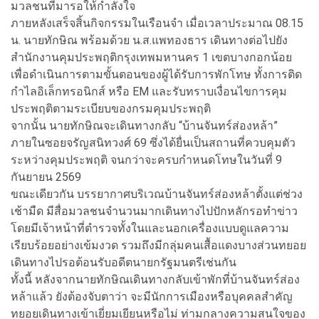
มวลชนที่มารอให้กำลังใจ
ภายหลังเสร็จสิ้นกิจกรรมในเรือนจำ เมื่อเวลาประมาณ 08.15
น. นายทักษิณ พร้อมด้วย น.ส.แพทองธาร เดินทางต่อไปยัง
สำนักงานคุมประพฤติกรุงเทพมหานคร 1 เขตบางกอกน้อย
เพื่อดำเนินการตามขั้นตอนของผู้ได้รับการพักโทษ ทั้งการติด
กำไลอิเล็กทรอนิกส์ หรือ EM และรับทราบเงื่อนไขการคุม
ประพฤติตามระเบียบของกรมคุมประพฤติ
จากนั้น นายทักษิณจะเดินทางกลับ “บ้านจันทร์ส่องหล้า”
ภายในซอยจรัญสนิทวงศ์ 69 ซึ่งได้ยื่นเป็นสถานที่ควบคุมตัว
ระหว่างคุมประพฤติ จนกว่าจะครบกำหนดโทษในวันที่ 9
กันยายน 2569
ขณะเดียวกัน บรรยากาศบริเวณบ้านจันทร์ส่องหล้าตั้งแต่ช่วง
เช้ามืด มีสื่อมวลชนจำนวนมากเดินทางไปปักหลักรอทำข่าว
โดยมีเจ้าหน้าที่ตำรวจทั้งในและนอกเครื่องแบบดูแลความ
เรียบร้อยอย่างเข้มงวด รวมถึงมีกลุ่มคนเสื้อแดงบางส่วนทยอย
เดินทางไปรอต้อนรับอดีตนายกรัฐมนตรีเช่นกัน
ทั้งนี้ หลังจากนายทักษิณเดินทางกลับเข้าพักที่บ้านจันทร์ส่อง
หล้าแล้ว ยังต้องจับตาว่า จะมีนักการเมืองหรือบุคคลสำคัญ
ทยอยเดินทางเข้าเยี่ยมเยียนหรือไม่ ท่ามกลางความสนใจของ