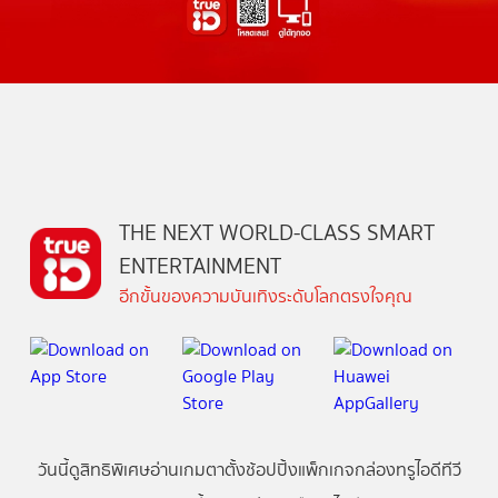
THE NEXT WORLD-CLASS SMART
ENTERTAINMENT
อีกขั้นของความบันเทิงระดับโลกตรงใจคุณ
วันนี้
ดู
สิทธิพิเศษ
อ่าน
เกม
ตาตั้ง
ช้อปปิ้ง
แพ็กเกจ
กล่องทรูไอดีทีวี