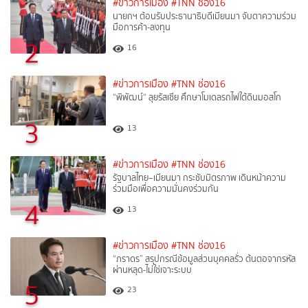
#ข่าวการเมือง
#TNN ช่อง16
นายกฯ ต้อนรับประธานาธิบดีเมียนมา จับตาความร่วม
มือการค้า-ลงทุน
2
16
#ข่าวการเมือง
#TNN ช่อง16
“พิพัฒน์“ ลุยรัสเซีย ศึกษาโมเดลรถไฟใต้ดินมอสโก
3
13
#ข่าวการเมือง
#TNN ช่อง16
รัฐบาลไทย–เมียนมา กระชับมิตรภาพ เดินหน้าความ
ร่วมมือเพื่อความมั่นคงร่วมกัน
4
13
#ข่าวการเมือง
#TNN ช่อง16
“ภราดร” สรุปกรณีข้อมูลส่วนบุคคลรั่ว ต้นตอจากรหัส
ผ่านหลุด-ไม่ใช่เจาะระบบ
5
23