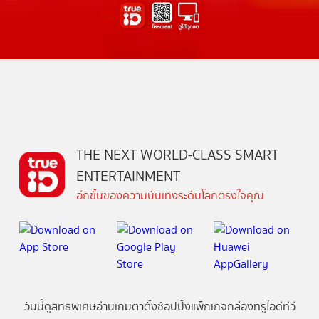
THE NEXT WORLD-CLASS SMART
ENTERTAINMENT
อีกขั้นของความบันเทิงระดับโลกตรงใจคุณ
วันนี้
ดู
สิทธิพิเศษ
อ่าน
เกม
ตาตั้ง
ช้อปปิ้ง
แพ็กเกจ
กล่องทรูไอดีทีวี