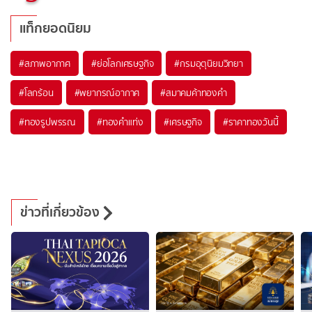
แท็กยอดนิยม
#
สภาพอากาศ
#
ย่อโลกเศรษฐกิจ
#
กรมอุตุนิยมวิทยา
#
โลกร้อน
#
พยากรณ์อากาศ
#
สมาคมค้าทองคำ
#
ทองรูปพรรณ
#
ทองคำแท่ง
#
เศรษฐกิจ
#
ราคาทองวันนี้
ข่าวที่เกี่ยวข้อง