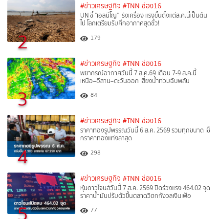
#ข่าวเศรษฐกิจ
#TNN ช่อง16
UN ชี้ "เอลนีโญ" เร่งเครื่อง แรงขึ้นตั้งแต่ส.ค.นี้เป็นต้น
ไป โลกเตรียมรับศึกอากาศสุดขั้ว!
2
179
#ข่าวเศรษฐกิจ
#TNN ช่อง16
พยากรณ์อากาศวันนี้ 7 ส.ค.69 เตือน 7-9 ส.ค.นี้
เหนือ–อีสาน–ตะวันออก เสี่ยงน้ำท่วมฉับพลัน
3
84
#ข่าวเศรษฐกิจ
#TNN ช่อง16
ราคาทองรูปพรรณวันนี้ 6 ส.ค. 2569 รวมทุกขนาด เช็
กราคาทองแท่งล่าสุด
4
298
#ข่าวเศรษฐกิจ
#TNN ช่อง16
หุ้นดาวโจนส์วันนี้ 7 ส.ค. 2569 ปิดร่วงแรง 464.02 จุด
ราคาน้ำมันปรับตัวขึ้นตลาดวิตกกังวลเงินเฟ้อ
5
77