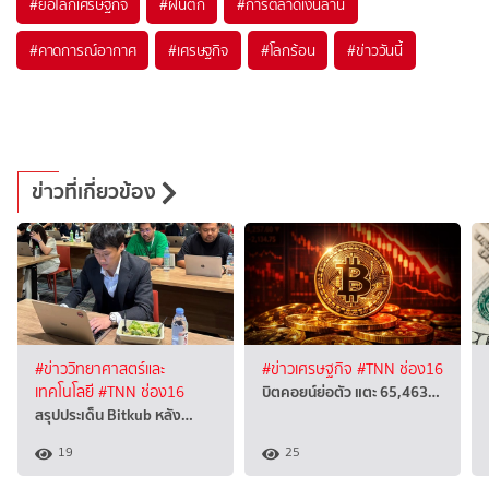
#
ย่อโลกเศรษฐกิจ
#
ฝนตก
#
การตลาดเงินล้าน
#
คาดการณ์อากาศ
#
เศรษฐกิจ
#
โลกร้อน
#
ข่าววันนี้
ข่าวที่เกี่ยวข้อง
#ข่าววิทยาศาสตร์และ
#ข่าวเศรษฐกิจ
#TNN ช่อง16
บิตคอยน์ย่อตัว แตะ 65,463…
เทคโนโลยี
#TNN ช่อง16
สรุปประเด็น Bitkub หลัง…
19
25