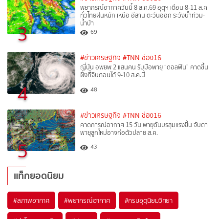
พยากรณ์อากาศวันนี้ 8 ส.ค.69 อุตุฯ เตือน 8-11 ส.ค
ทั่วไทยฝนหนัก เหนือ อีสาน ตะวันออก ระวังน้ำท่วม-
น้ำป่า
3
69
#ข่าวเศรษฐกิจ
#TNN ช่อง16
ญี่ปุ่น อพยพ 2 แสนคน รับมือพายุ “ดอลฟิน” คาดขึ้น
ฝั่งที่จีนตอนใต้ 9-10 ส.ค.นี้
4
48
#ข่าวเศรษฐกิจ
#TNN ช่อง16
คาดการณ์อากาศ 15 วัน พายุดันมรสุมแรงขึ้น จับตา
พายุลูกใหม่อาจก่อตัวปลาย ส.ค.
5
43
แท็กยอดนิยม
#
สภาพอากาศ
#
พยากรณ์อากาศ
#
กรมอุตุนิยมวิทยา