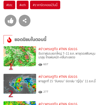
#
btc
#
eth
#
ราคาบิตคอยน์วันนี้
ยอดนิยมในตอนนี้
#ข่าวเศรษฐกิจ
#TNN ช่อง16
จับตาฝนระลอกใหญ่ 7–11 ส.ค. พายุดอลฟินหนุน
มรสุม ไทยฝนหนัก-คลื่นทะเลแรง
1
607
#ข่าวเศรษฐกิจ
#TNN ช่อง16
พายุลูกที่ 15 “จันหอม” จ่อถล่ม “ญี่ปุ่น” 11 ส.ค.นี้
2
277
#ข่าวเศรษฐกิจ
#TNN ช่อง16