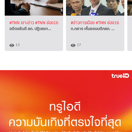
#TNN เจาะข่าว
#TNN ช่อง16
#ข่าวการเมือง
#TNN ช่อง16
อดีตอธิบดี สถ. ปฏิเสธท…
ก.กลาง เห็นชอบมติกสถ. …
13
17