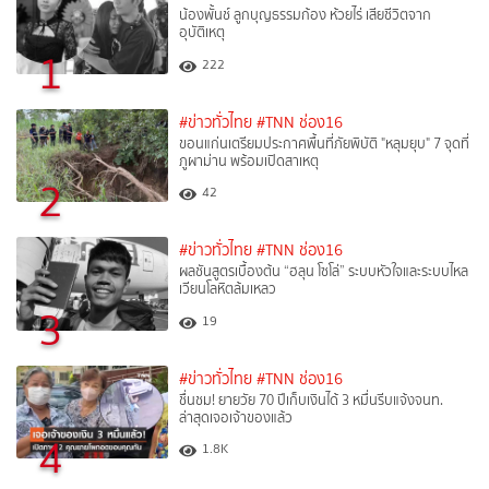
น้องพั้นช์ ลูกบุญธรรมก้อง ห้วยไร่ เสียชีวิตจาก
อุบัติเหตุ
1
222
#ข่าวทั่วไทย
#TNN ช่อง16
ขอนแก่นเตรียมประกาศพื้นที่ภัยพิบัติ "หลุมยุบ" 7 จุดที่
ภูผาม่าน พร้อมเปิดสาเหตุ
2
42
#ข่าวทั่วไทย
#TNN ช่อง16
ผลชันสูตรเบื้องต้น “ฮลุน โซโล่” ระบบหัวใจและระบบไหล
เวียนโลหิตล้มเหลว
3
19
#ข่าวทั่วไทย
#TNN ช่อง16
ชื่นชม! ยายวัย 70 ปีเก็บเงินได้ 3 หมื่นรีบแจ้งจนท.
ล่าสุดเจอเจ้าของแล้ว
4
1.8K