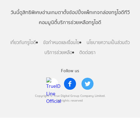
วันนี้
ดู
สิทธิพิเศษ
อ่าน
เกม
ตาตั้ง
ช้อปปิ้ง
แพ็กเกจ
กล่องทรูไอดีทีวี
คอมมูนิตี้
บริการช่วยเหลือทรูไอดี
เกี่ยวกับทรูไอดี
ข้อกำหนดและเงื่อนไข
นโยบายความเป็นส่วนตัว
บริการช่วยเหลือ
ติดต่อเรา
Follow us
Copyright © True Digital Group Company Limited.
All rights reserved