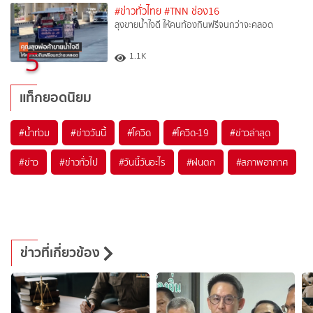
#ข่าวทั่วไทย
#TNN ช่อง16
ลุงขายน้ำใจดี ให้คนท้องกินฟรีจนกว่าจะคลอด
5
1.1K
แท็กยอดนิยม
#
น้ำท่วม
#
ข่าววันนี้
#
โควิด
#
โควิด-19
#
ข่าวล่าสุด
#
ข่าว
#
ข่าวทั่วไป
#
วันนี้วันอะไร
#
ฝนตก
#
สภาพอากาศ
ข่าวที่เกี่ยวข้อง