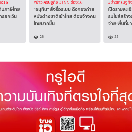
อง16
#ข่าวเศรษฐกิจ
#TNN ช่อง16
#ข่าวเศรษฐกิ
เก็บภาษีไทย
"อนุทิน" สั่งรื้อระบบ ดึงกองถ่าย
เปิดรายละเอ
การยกเว้น
หนังต่างชาติเข้าไทย ต้องจ้างคน
รนไชส์สร้าง
ไทยมากขึ้น
จ่าย-พื้นที่ข
28
25