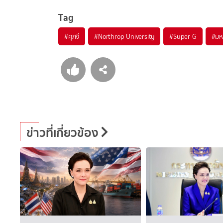
Tag
#
ศุภจี
#
Northrop University
#
Super G
#
มห
ข่าวที่เกี่ยวข้อง