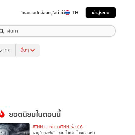
TH
เข้าสู่ระบบ
โหลดแอป
กล่องทรูไอดี ทีวี
ระเทศ
อื่นๆ
ยอดนิยมในตอนนี้
#TNN เจาะข่าว
#TNN ช่อง16
พายุ "ดอลฟิน" จ่อจีน-ไต้หวัน ไทยเตือนฝน