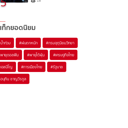
5
18
แท็กยอดนิยม
#
น้ำท่วม
#
ฝนตกหนัก
#
กรมอุตุนิยมวิทยา
#
พายุดอลฟิน
#
พายุไต้ฝุ่น
#
เศรษฐกิจไทย
#
เอลนีโญ
#
การเมืองไทย
#
รัฐบาล
#
อนุทิน ชาญวีรกูล