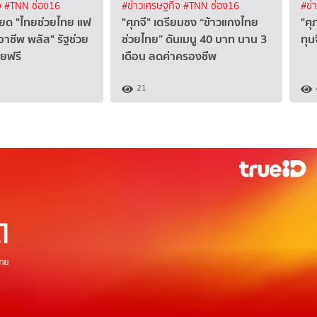
จ
#TNN ช่อง16
#ข่าวเศรษฐกิจ
#TNN ช่อง16
#ข่
ียด "ไทยช่วยไทย แฟ
"ศุภจี" เตรียมชง “ข้าวแกงไทย
"ศุ
อาชีพ พลัส" รัฐช่วย
ช่วยไทย” ดันเมนู 40 บาท นาน 3
ทุน
ายฟรี
เดือน ลดค่าครองชีพ
21