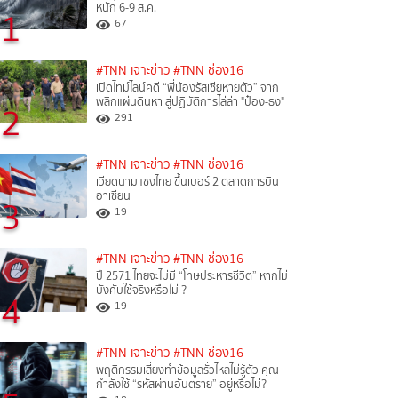
หนัก 6-9 ส.ค.
1
67
#TNN เจาะข่าว
#TNN ช่อง16
เปิดไทม์ไลน์คดี “พี่น้องรัสเซียหายตัว” จาก
พลิกแผ่นดินหา สู่ปฏิบัติการไล่ล่า "ป๋อง-ธง"
2
291
#TNN เจาะข่าว
#TNN ช่อง16
เวียดนามแซงไทย ขึ้นเบอร์ 2 ตลาดการบิน
อาเซียน
3
19
#TNN เจาะข่าว
#TNN ช่อง16
ปี 2571 ไทยจะไม่มี “โทษประหารชีวิต” หากไม่
บังคับใช้จริงหรือไม่ ?​
4
19
#TNN เจาะข่าว
#TNN ช่อง16
พฤติกรรมเสี่ยงทำข้อมูลรั่วไหลไม่รู้ตัว คุณ
กำลังใช้ “รหัสผ่านอันตราย” อยู่หรือไม่?