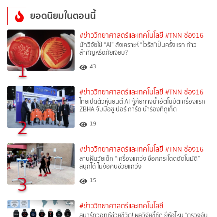
ยอดนิยมในตอนนี้
#ข่าววิทยาศาสตร์และเทคโนโลยี
#TNN ช่อง16
นักวิจัยใช้ “AI” สังเคราะห์ “ไวรัส”เป็นครั้งแรก ก้าว
สำคัญหรือภัยเงียบ?
1
43
#ข่าววิทยาศาสตร์และเทคโนโลยี
#TNN ช่อง16
ไทยเปิดตัวหุ่นยนต์ AI กู้ภัยทางน้ำอัตโนมัติเครื่องแรก
ZBHA จับมือซูเปอร์ การ์ด นำร่องที่ภูเก็ต
2
19
#ข่าววิทยาศาสตร์และเทคโนโลยี
#TNN ช่อง16
สานฝันวัยเด็ก “เครื่องแกว่งเชือกกระโดดอัตโนมัติ”
สนุกได้ ไม่ง้อคนช่วยแกว่ง
3
15
#ข่าววิทยาศาสตร์และเทคโนโลยี
สมาร์ทวอทช์ช่วยชีวิต! ผลวิจัยชี้ชัด ยี่ห้อไหน "ตรวจจับ