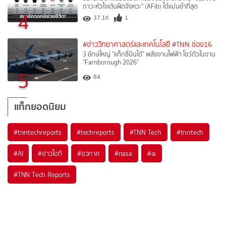
ภาวะหัวใจเต้นผิดจังหวะ" (AFib) ได้แม่นยำที่สุด
4
37.1K
1
#ข่าววิทยาศาสตร์และเทคโนโลยี
#TNN ช่อง16
3 ยักษ์ใหญ่ "แท็กซี่บินได้" พลังงานไฟฟ้า โชว์ตัวในงาน
"Farnborough 2026"
5
84
แท็กยอดนิยม
#
tnntechreports
#
techreports
#
TNN Tech
#
tnntech
#
AI
#
ข่าวไอที
#
อวกาศ
#
nasa
#
ai
#
TNN Tech Reports