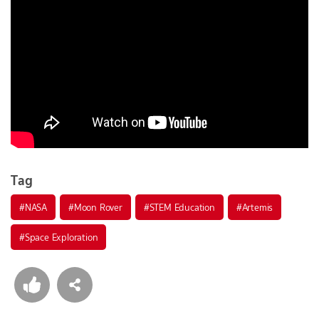
Tag
#
NASA
#
Moon Rover
#
STEM Education
#
Artemis
#
Space Exploration