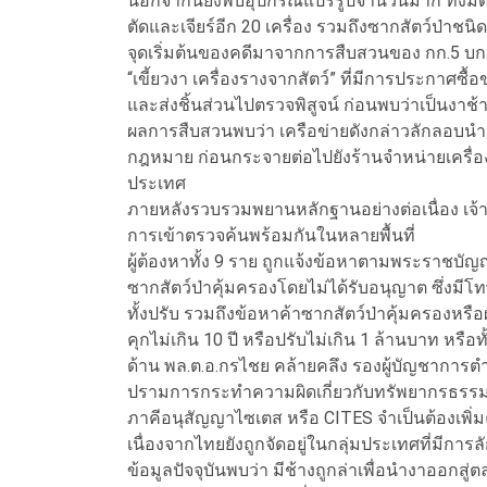
นอกจากนี้ยังพบอุปกรณ์แปรรูปจำนวนมาก ทั้งมีด
ตัดและเจียร์อีก 20 เครื่อง รวมถึงซากสัตว์ป่าชน
จุดเริ่มต้นของคดีมาจากการสืบสวนของ กก.5 บก.
“เขี้ยวงา เครื่องรางจากสัตว์” ที่มีการประกาศซื้อ
และส่งชิ้นส่วนไปตรวจพิสูจน์ ก่อนพบว่าเป็นงาช้
ผลการสืบสวนพบว่า เครือข่ายดังกล่าวลักลอบนำ
กฎหมาย ก่อนกระจายต่อไปยังร้านจำหน่ายเครื่อ
ประเทศ
ภายหลังรวบรวมพยานหลักฐานอย่างต่อเนื่อง เจ้า
การเข้าตรวจค้นพร้อมกันในหลายพื้นที่
ผู้ต้องหาทั้ง 9 ราย ถูกแจ้งข้อหาตามพระราชบั
ซากสัตว์ป่าคุ้มครองโดยไม่ได้รับอนุญาต ซึ่งมีโท
ทั้งปรับ รวมถึงข้อหาค้าซากสัตว์ป่าคุ้มครองหรื
คุกไม่เกิน 10 ปี หรือปรับไม่เกิน 1 ล้านบาท หรือทั
ด้าน พล.ต.อ.กรไชย คล้ายคลึง รองผู้บัญชาการ
ปรามการกระทำความผิดเกี่ยวกับทรัพยากรธรรม
ภาคีอนุสัญญาไซเตส หรือ CITES จำเป็นต้องเพิ
เนื่องจากไทยยังถูกจัดอยู่ในกลุ่มประเทศที่มีก
ข้อมูลปัจจุบันพบว่า มีช้างถูกล่าเพื่อนำงาออกส