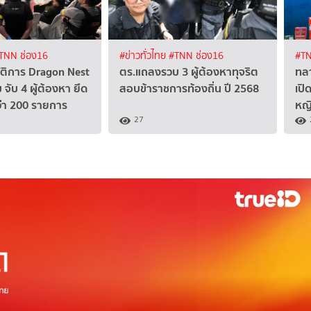
TNN ช่อง16
#ข่าวทั่วไทย
#TNN ช่อง16
#TN
บัติการ Dragon Nest
ตร.แถลงรวบ 3 ผู้ต้องหาทุจริต
ทลา
จับ 4 ผู้ต้องหา ยึด
สอบข้าราชการท้องถิ่น ปี 2568
เป
า 200 รายการ
หญ
27