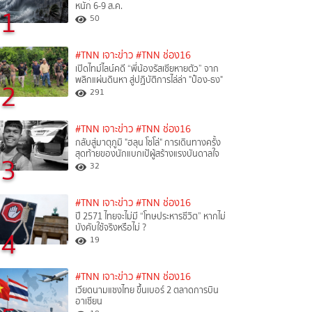
หนัก 6-9 ส.ค.
1
50
#TNN เจาะข่าว
#TNN ช่อง16
เปิดไทม์ไลน์คดี “พี่น้องรัสเซียหายตัว” จาก
พลิกแผ่นดินหา สู่ปฏิบัติการไล่ล่า "ป๋อง-ธง"
2
291
#TNN เจาะข่าว
#TNN ช่อง16
กลับสู่มาตุภูมิ "ฮลุน โซโล่" การเดินทางครั้ง
สุดท้ายของนักแบกเป้ผู้สร้างแรงบันดาลใจ
3
32
#TNN เจาะข่าว
#TNN ช่อง16
ปี 2571 ไทยจะไม่มี “โทษประหารชีวิต” หากไม่
บังคับใช้จริงหรือไม่ ?​
4
19
#TNN เจาะข่าว
#TNN ช่อง16
เวียดนามแซงไทย ขึ้นเบอร์ 2 ตลาดการบิน
อาเซียน