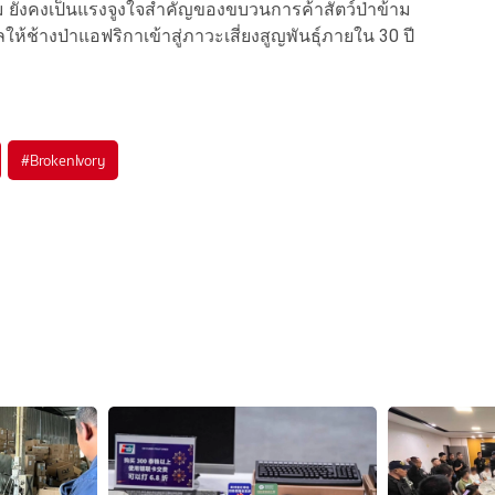
 ยังคงเป็นแรงจูงใจสำคัญของขบวนการค้าสัตว์ป่าข้าม
ห้ช้างป่าแอฟริกาเข้าสู่ภาวะเสี่ยงสูญพันธุ์ภายใน 30 ปี
#
BrokenIvory