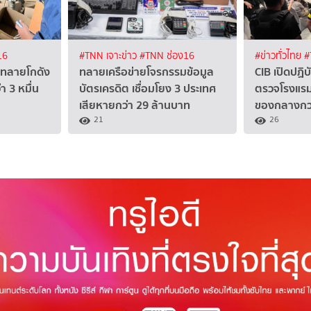
16
#TNN เจาะข่าว
#TNN ช่อง16
#ข่าวทั่วไทย
#
ทลายโกดัง
ทลายเครือข่ายโจรกรรมข้อมูล
CIB เปิดปฏิ
า 3 หมื่น
บัตรเครดิต เชื่อมโยง 3 ประเทศ
ตรวจโรงแรม 
เสียหายกว่า 29 ล้านบาท
ของกลางกว่
21
26