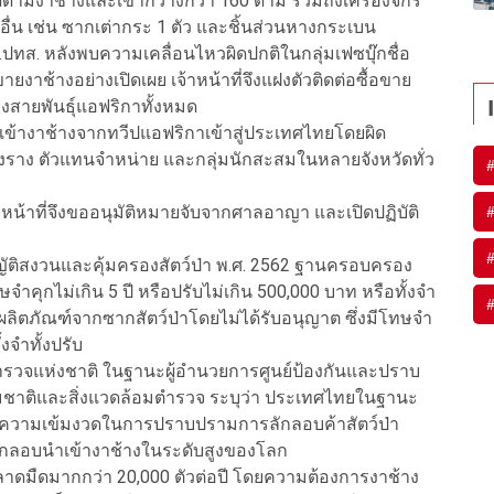
ด้ามงาช้างและเขากวางกว่า 160 ด้าม รวมถึงเครื่องจักร
ิดอื่น เช่น ซากเต่ากระ 1 ตัว และชิ้นส่วนหางกระเบน
ปทส. หลังพบความเคลื่อนไหวผิดปกติในกลุ่มเฟซบุ๊กชื่อ
ขายงาช้างอย่างเปิดเผย เจ้าหน้าที่จึงแฝงตัวติดต่อซื้อขาย
างสายพันธุ์แอฟริกาทั้งหมด
เข้างาช้างจากทวีปแอฟริกาเข้าสู่ประเทศไทยโดยผิด
งราง ตัวแทนจำหน่าย และกลุ่มนักสะสมในหลายจังหวัดทั่ว
หน้าที่จึงขออนุมัติหมายจับจากศาลอาญา และเปิดปฏิบัติ
ญญัติสงวนและคุ้มครองสัตว์ป่า พ.ศ. 2562 ฐานครอบครอง
ษจำคุกไม่เกิน 5 ปี หรือปรับไม่เกิน 500,000 บาท หรือทั้งจำ
อผลิตภัณฑ์จากซากสัตว์ป่าโดยไม่ได้รับอนุญาต ซึ่งมีโทษจำ
้งจำทั้งปรับ
ตำรวจแห่งชาติ ในฐานะผู้อำนวยการศูนย์ป้องกันและปราบ
ชาติและสิ่งแวดล้อมตำรวจ ระบุว่า ประเทศไทยในฐานะ
่มความเข้มงวดในการปราบปรามการลักลอบค้าสัตว์ป่า
ารลักลอบนำเข้างาช้างในระดับสูงของโลก
ู่ตลาดมืดมากกว่า 20,000 ตัวต่อปี โดยความต้องการงาช้าง