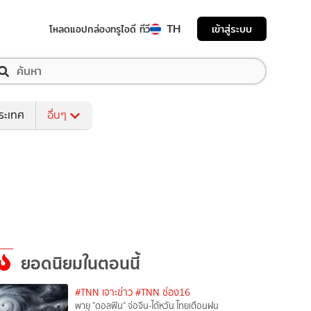
TH
เข้าสู่ระบบ
โหลดแอป
กล่องทรูไอดี ทีวี
ระเทศ
อื่นๆ
ยอดนิยมในตอนนี้
#TNN เจาะข่าว
#TNN ช่อง16
พายุ "ดอลฟิน" จ่อจีน-ไต้หวัน ไทยเตือนฝน