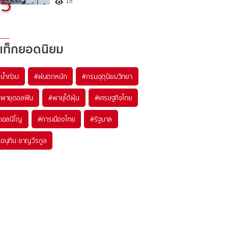
5
18
แท็กยอดนิยม
#
น้ำท่วม
#
ฝนตกหนัก
#
กรมอุตุนิยมวิทยา
#
พายุดอลฟิน
#
พายุไต้ฝุ่น
#
เศรษฐกิจไทย
#
เอลนีโญ
#
การเมืองไทย
#
รัฐบาล
#
อนุทิน ชาญวีรกูล