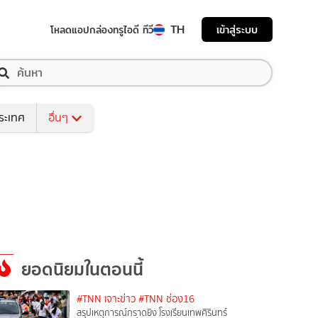
TH
เข้าสู่ระบบ
โหลดแอป
กล่องทรูไอดี ทีวี
ระเทศ
อื่นๆ
ยอดนิยมในตอนนี้
#TNN เจาะข่าว
#TNN ช่อง16
สรุปเหตุการณ์กราดยิง โรงเรียนเทพศิรินทร์