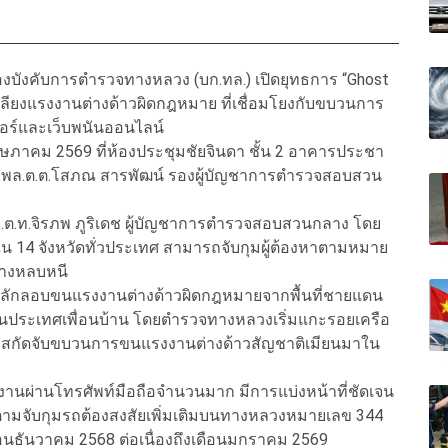
ังคับการตำรวจทางหลวง (บก.ทล.) เปิดยุทธการ “Ghost
ลียงแรงงานต่างด้าวผิดกฎหมาย ที่เชื่อมโยงกับขบวนการ
อร์และเว็บพนันออนไลน์
 พฤษภาคม 2569 ที่ห้องประชุมชัยจินดา ชั้น 2 อาคารประชา
พล.ต.ต.โสภณ สารพัฒน์ รองผู้บัญชาการตำรวจสอบสวน
พล.ต.ท.จิรภพ ภูริเดช ผู้บัญชาการตำรวจสอบสวนกลาง โดย
 ใน 14 จังหวัดทั่วประเทศ สามารถจับกุมผู้ต้องหาตามหมาย
ว่างหลบหนี
ทลักลอบขนแรงงานต่างด้าวผิดกฎหมายจากพื้นที่ชายแดน
ในประเทศเพื่อนบ้าน โดยตำรวจทางหลวงเริ่มแกะรอยเครือ
หลังสกัดจับขบวนการขนแรงงานต่างด้าวสัญชาติเมียนมาใน
ผ่านโทรศัพท์มือถือจำนวนมาก มีการแบ่งหน้าที่ชัดเจน
ิดตามจับกุมรถต้องสงสัยเพิ่มเติมบนทางหลวงหมายเลข 344
ดือนธันวาคม 2568 ต่อเนื่องถึงเดือนมกราคม 2569