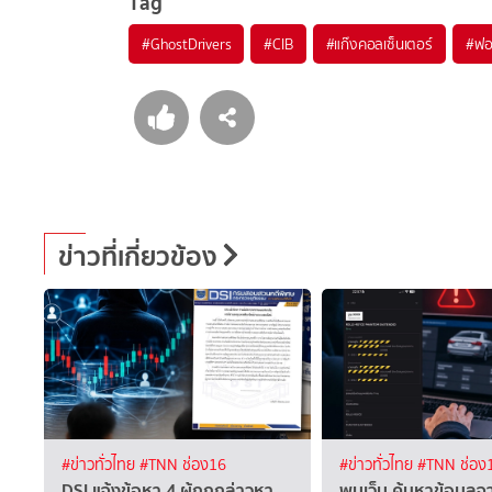
Tag
#
GhostDrivers
#
CIB
#
แก๊งคอลเซ็นเตอร์
#
ฟอ
ข่าวที่เกี่ยวข้อง
#ข่าวทั่วไทย
#TNN ช่อง16
#ข่าวทั่วไทย
#TNN ช่อง
DSI แจ้งข้อหา 4 ผู้ถูกกล่าวหา
พบเว็บ ค้นหาข้อมูลจ