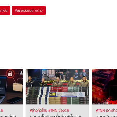
กเงิน
#
ลักลอบขนต่างด้าว
16
#ข่าวทั่วไทย
#TNN ช่อง16
#TNN เจาะข่า
ากทะเบียน
บุกรวบโกดังบุหรี่หนีภาษีโคราช
อมตะ “นรกส