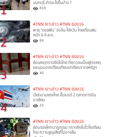
นนทบุรี เกิดอะไรขึ้นบ้าง ?
1
818
#TNN เจาะข่าว
#TNN ช่อง16
พายุ "ดอลฟิน" จ่อจีน-ไต้หวัน ไทยเตือนฝน
หนัก 6-9 ส.ค.
2
84
#TNN เจาะข่าว
#TNN ช่อง16
ย้อนเหตุกราดยิงในไทย ที่เยาวชนเป็นผู้ก่อเหตุ
และมุมมองเปรียบเทียบบทเรียนจากสหรัฐฯ
3
40
#TNN เจาะข่าว
#TNN ช่อง16
เวียดนามแซงไทย ขึ้นเบอร์ 2 ตลาดการบิน
อาเซียน
4
25
#TNN เจาะข่าว
#TNN ช่อง16
ย้อนรอยโศกนาฏกรรม กราดยิงในรั้วโรงเรียน
ไทย ความสูญเสียที่ไม่อาจลืม