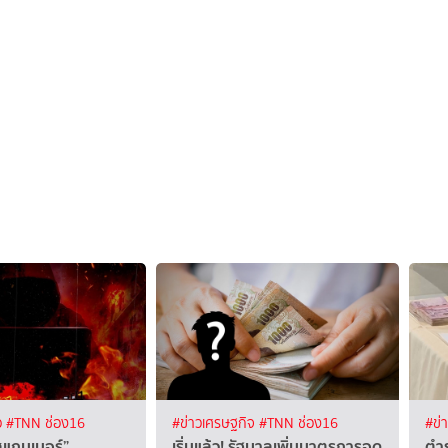
ว
#TNN ช่อง16
#ข่าวเศรษฐกิจ
#TNN ช่อง16
#ข่
แกมเมอร์”
เริ่มแล้ว! รัฐบาลเพิ่มมาตรการอุด
ตำ