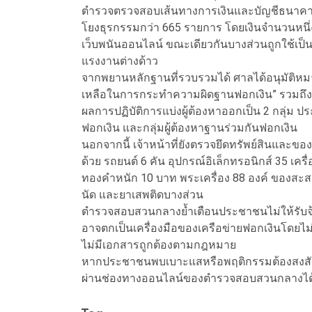
ตำรวจตรวจสอบเส้นทางการเงินและบัญชีธนาคาร พ
โยงธุรกรรมกว่า 665 รายการ โดยเงินจำนวนหนึ่งถ
เว็บพนันออนไลน์ ขณะเดียวกันบางส่วนถูกใช้เป็
แรงงานต่างด้าว
จากพยานหลักฐานที่รวบรวมได้ ศาลได้อนุมัติหมายจ
เหลือในการกระทำความผิดฐานฟอกเงิน” รวมถึง
ผลการปฏิบัติการแบ่งผู้ต้องหาออกเป็น 2 กลุ่ม ปร
ฟอกเงิน และกลุ่มผู้ต้องหาฐานร่วมกันฟอกเงิน
นอกจากนี้ เจ้าหน้าที่ยังตรวจยึดทรัพย์สินและ
ด้วย รถยนต์ 6 คัน อุปกรณ์อิเล็กทรอนิกส์ 35 เคร
ทองคำหนัก 10 บาท พระเครื่อง 88 องค์ ของสะสม
นัด และยาเสพติดบางส่วน
ตำรวจสอบสวนกลางย้ำเตือนประชาชนไม่ให้รับจ้าง
อาจตกเป็นเครื่องมือของเครือข่ายฟอกเงินโดยไม่รู
ไม่มีเอกสารถูกต้องตามกฎหมาย
หากประชาชนพบเบาะแสหรือพฤติกรรมต้องสงสัย สา
ผ่านช่องทางออนไลน์ของตำรวจสอบสวนกลางได้