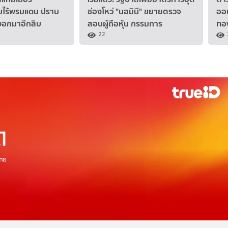
ไร้พรมแดน ปราบ
ช่องโหว่ "นอมินี" ขยายตรวจ
ออน
งอกมาอีกสิบ
สอบผู้ถือหุ้น กรรมการ
ทอ
22