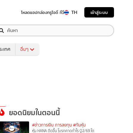
TH
เข้าสู่ระบบ
โหลดแอป
กล่องทรูไอดี ทีวี
ระเทศ
อื่นๆ
ยอดนิยมในตอนนี้
#ข่าวการเงิน การลงทุน
#ทันหุ้น
หุ้น HANA ดีดขึ้น โบรกคาดกำไร Q2/69 โต