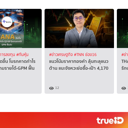
 การลงทุน
#ทันหุ้น
#ข่าวเศรษฐกิจ
#TNN ช่อง16
#ข่
ีดขึ้น โบรกคาดกำไร
แนวโน้มราคาทองคำ ลุ้นทะลุแนว
THA
ามรายได้-GPM ฟื้น
ต้าน แนะจังหวะย่อซื้อ-เป้า 4,170
รั
12