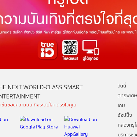
วันนี้
HE NEXT WORLD-CLASS SMART
NTERTAINMENT
สิทธิพิเศษ
ีกขั้นของความบันเทิงระดับโลกตรงใจคุณ
เกม
ช้อปปิ้ง
กล่องทรูไอ
บริการช่ว