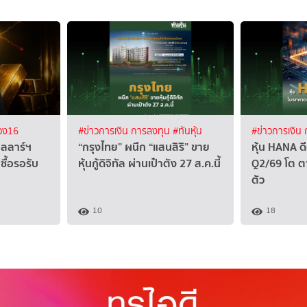
อง16
#ข่าวการเงิน การลงทุน
#ทันหุ้น
#ข่าวการเงิน
ลลาร์ฯ
“กรุงไทย” ผนึก “แสนสิริ” ขาย
หุ้น HANA ด
ื้อรอรับ
หุ้นกู้ดิจิทัล ผ่านเป๋าตัง 27 ส.ค.นี้
Q2/69 โต ต
ตัว
10
18