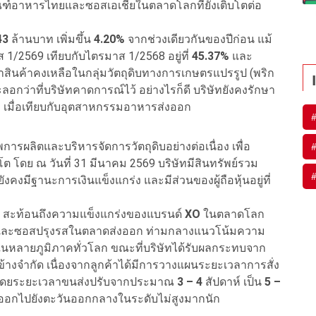
ณฑ์อาหารไทยและซอสเอเชียในตลาดโลกที่ยังเติบโตต่อ
43
ล้านบาท เพิ่มขึ้น
4.20%
จากช่วงเดียวกันของปีก่อน แม้
 1/2569 เทียบกับไตรมาส 1/2568 อยู่ที่
45.37%
และ
่าสินค้าคงเหลือในกลุ่มวัตถุดิบทางการเกษตรแปรรูป (พริก
อกว่าที่บริษัทคาดการณ์ไว้ อย่างไรก็ดี บริษัทยังคงรักษา
เมื่อเทียบกับอุตสาหกรรมอาหารส่งออก
ารผลิตและบริหารจัดการวัตถุดิบอย่างต่อเนื่อง เพื่อ
 โดย ณ วันที่ 31 มีนาคม 2569 บริษัทมีสินทรัพย์รวม
ยังคงมีฐานะการเงินแข็งแกร่ง และมีส่วนของผู้ถือหุ้นอยู่ที่
อนถึงความแข็งแกร่งของแบรนด์
XO
ในตลาดโลก
ยและซอสปรุงรสในตลาดส่งออก ท่ามกลางแนวโน้มความ
องในหลายภูมิภาคทั่วโลก ขณะที่บริษัทได้รับผลกระทบจาก
จำกัด เนื่องจากลูกค้าได้มีการวางแผนระยะเวลาการสั่ง
นมา โดยระยะเวลาขนส่งปรับจากประมาณ
3 – 4
สัปดาห์ เป็น
5 –
ส่งออกไปยังตะวันออกกลางในระดับไม่สูงมากนัก