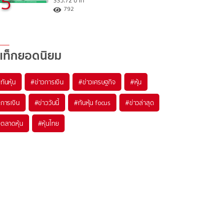
5
335.72 บาท
792
แท็กยอดนิยม
#
ทันหุ้น
#
ข่าวการเงิน
#
ข่าวเศรษฐกิจ
#
หุ้น
#
การเงิน
#
ข่าววันนี้
#
ทันหุ้น focus
#
ข่าวล่าสุด
#
ตลาดหุ้น
#
หุ้นไทย