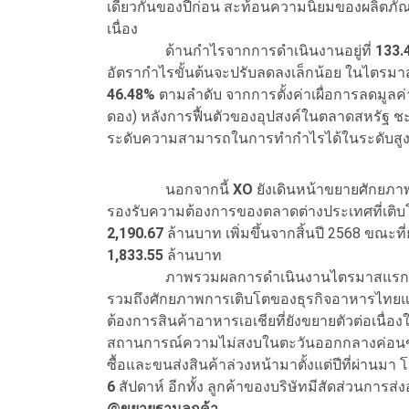
เดียวกันของปีก่อน สะท้อนความนิยมของผลิตภั
เนื่อง
ด้านกำไรจากการดำเนินงานอยู่ที่
133.
อัตรากำไรขั้นต้นจะปรับลดลงเล็กน้อย ในไตรมาส
46.48%
ตามลำดับ จากการตั้งค่าเผื่อการลดมูลค
ดอง) หลังการฟื้นตัวของอุปสงค์ในตลาดสหรัฐ ชะล
ระดับความสามารถในการทำกำไรได้ในระดับสูง 
นอกจากนี้
XO
ยังเดินหน้าขยายศักยภาพก
รองรับความต้องการของตลาดต่างประเทศที่เติบโต
2,190.67
ล้านบาท เพิ่มขึ้นจากสิ้นปี 2568 ขณะที่
1,833.55
ล้านบาท
ภาพรวมผลการดำเนินงานไตรมาสแรก สะท้
รวมถึงศักยภาพการเติบโตของธุรกิจอาหารไท
ต้องการสินค้าอาหารเอเชียที่ยังขยายตัวต่อเนื่
สถานการณ์ความไม่สงบในตะวันออกกลางค่อนข้าง
ซื้อและขนส่งสินค้าล่วงหน้ามาตั้งแต่ปีที่ผ่า
6
สัปดาห์ อีกทั้ง ลูกค้าของบริษัทมีสัดส่วนการ
@ขยายฐานลูกค้า