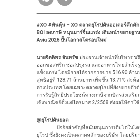
#XO #ทันหุ้น – XO ตลาดยุโรปดันออเดอร์คึกคัก
BOI ลดภาษี หนุนมาร์จิ้นแกร่ง เดินหน้าขยายฐา
Asia 2026 ปั้นโอกาสโตรอบใหม่
นายจิตติพร จันทรัช
ประธานเจ้าหน้าที่บริหาร
บร
ออกซอสพริก ซอสปรุงรส และอาหารไทยสำเร็จรูป
แข็งแกร่ง โดยมีรายได้จากการขาย 516.90 ล้านบา
สุทธิอยู่ที่ 128.71 ล้านบาท เพิ่มขึ้น 13.71%
ต่างประเทศ โดยเฉพาะตลาดยุโรปที่ยังขยายตัวต่
การรับรู้สิทธิประโยชน์ทางภาษีจากบัตรส่งเสริม
เชิงพาณิชย์ตั้งแต่ไตรมาส 2/2568 ส่งผลให้ค่าใช
@ยุโรปดันยอด
ปัจจัยสำคัญที่สนับสนุนการเติบโตในไตรมา
ยุโรป ซึ่งยังคงเป็นตลาดหลักของบริษัท โดยปริ