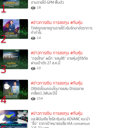
ตามรายได้-GPM ฟื้นตัว
1
18
#ข่าวการเงิน การลงทุน
#ทันหุ้น
THAIรุกขยายฐานรายได้ เข้มรักษาอัตราการ
ทำกำไร
2
14
#ข่าวการเงิน การลงทุน
#ทันหุ้น
“กรุงไทย” ผนึก “แสนสิริ” ขายหุ้นกู้ดิจิทัล
ผ่านเป๋าตัง 27 ส.ค.นี้
3
10
#ข่าวการเงิน การลงทุน
#ทันหุ้น
ORIเร่งโอนคอนโดบางแสน ปักธงขาย
เกลี้ยง1.3พันล.ปีนี้
4
154
#ข่าวการเงิน การลงทุน
#ทันหุ้น
บล.ฟินันเซีย ไซรัส หุ้นเด่น ADVANC แนะนำ
“ซื้อ” ราคาเป้าหมายเฉลี่ย IAA consensus