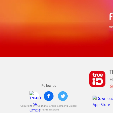
T
E
Follow us
อ
Copyright © True Digital Group Company Limited.
All rights reserved