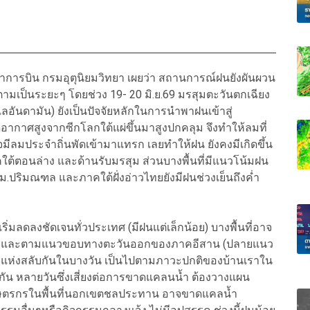
าการบิน กรมอุตุนิยมวิทยา เผยว่า สถานการณ์ฝนยังผันผวน
ดตามเป็นระยะๆ โดยช่วง 19- 20 มิ.ย.69 มรสุมตะวันตกเฉียง
ันดามัน) ยังเป็นปัจจัยหลักในการนำพาฝนเข้าสู่
ากาศสูงจากซีกโลกใต้แผ่ขึ้นมาสูงปกคลุม จึงทำให้ลมที่
มีลมประจำถิ่นพัดเข้ามาแทรก เลยทำให้ฝน ยังคงมีเกิดขึ้น
้ตอนล่าง และด้านรับมรสุม ส่วนบางพื้นที่มีแนวโน้มฝน
.ปริมณฑล และภาคใต้ฝั่งอ่าวไทยยังมีฝนช่วงเย็นถึงค่ำ
ะเริ่มลดลงชัดเจนทั่วประเทศ (มีฝนแต่เล็กน้อย) บางพื้นที่อาจ
บมรสุมและตามแนวขอบทางตะวันออกของภาคอีสาน (ปลายแนว
งแห่งสลับกันในบางวัน เป็นไปตามภาวะปกติของบ้านเราใน
ต่อกัน หลายวันซึ่งเสี่ยงต่อการขาดแคลนน้ำ ต้องวางแผน
ะเกษตรกรในพื้นที่นอกเขตชลประทาน อาจขาดแคลน้ำ