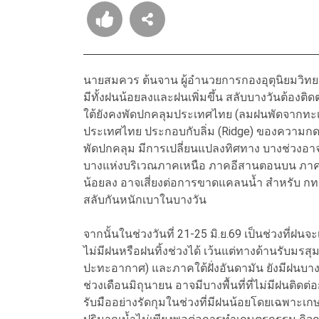
นายสมควร ต้นจาน ผู้อำนวยการกองอุตุนิยมวิทย
มีทั้งฝนน้อยลงและฝนเพิ่มขึ้น สลับบางวันต้องติ
ใต้ยังคงพัดปกคลุมประเทศไทย (ลมฝนพัดจากทะเลอ
ประเทศไทย ประกอบกับลิ่ม (Ridge) ของความกดอ
พัดปกคลุม มีการเปลี่ยนแปลงทิศทาง บางช่วงอาจ
บางแห่งบริเวณภาคเหนือ ภาคอีสานตอนบน ภาคใต
น้อยลง อาจเสี่ยงต่อการขาดแคลนน้ำ สำหรับ กทม
สลับกันหนักเบาในบางวัน
จากนั้นในช่วงวันที่ 21-25 มิ.ย.69 เป็นช่วงที่ฝนจ
ไม่มีฝนหรือฝนทิ้งช่วงได้ เว้นแต่ทางด้านรั
ปะทะอากาศ) และภาคใต้ฝั่งอันดามัน ยังมีฝนบา
ช่วงเดือนมิถุนายน อาจมีบางพื้นที่ที่ไม่มีฝนติด
รับมืออย่างรัดกุมในช่วงที่มีฝนน้อยโดยเฉพา