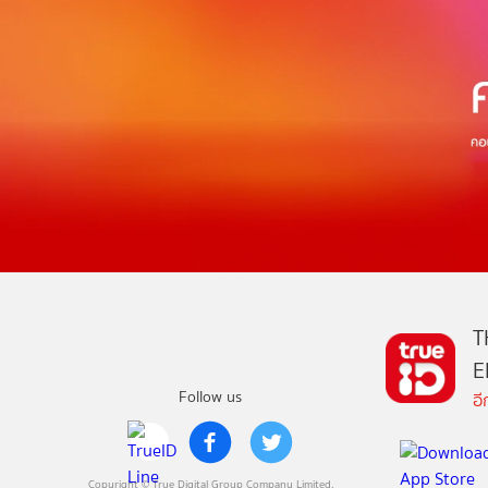
T
E
Follow us
อ
Copyright © True Digital Group Company Limited.