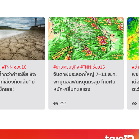
จ
#TNN ช่อง16
#ข่าวเศรษฐกิจ
#TNN ช่อง16
#ข่
ำกว่าค่าเฉลี่ย 8%
จับตาฝนระลอกใหญ่ 7–11 ส.ค.
พยา
ที่เสี่ยงภัยแล้ง” มี
พายุดอลฟินหนุนมรสุม ไทยฝน
เตื
เช็กเลย!
หนัก-คลื่นทะเลแรง
ตะว
253