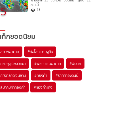
พายุลูกที่ 15 “จันหอม” จ่อถล่ม “ญี่ปุ่น” 11
ส.ค.นี้
5
73
แท็กยอดนิยม
#
สภาพอากาศ
#
ย่อโลกเศรษฐกิจ
#
กรมอุตุนิยมวิทยา
#
พยากรณ์อากาศ
#
ฝนตก
#
การตลาดเงินล้าน
#
ทองคำ
#
ราคาทองวันนี้
#
สมาคมค้าทองคำ
#
ทองคำแท่ง