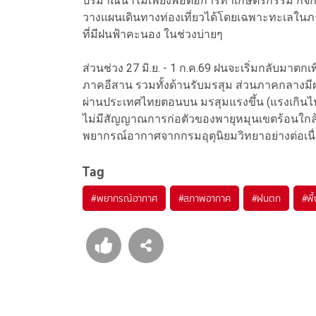
ปริมาณน้ำไม่เพียงพอต่อการทำเกษตรกรรม กิจกรร
วางแผนเดินทางท่องเที่ยวได้โดยเฉพาะทะเลในภาค
ที่มีฝนฟ้าคะนอง ในช่วงบ่ายๆ
ส่วนช่วง 27 มิ.ย. - 1 ก.ค.69 ฝนจะเริ่มกลับมาตกเ
ภาคอีสาน รวมทั้งด้านรับมรสุม ส่วนภาคกลางมีฝน
ผ่านประเทศไทยตอนบน มรสุมแรงขึ้น (แรงเกินไ
ไม่มีสัญญาณการก่อตัวของพายุหมุนเขตร้อนใกล
พยากรณ์อากาศจากกรมอุตุนิยมวิทยาอย่างต่อเน
Tag
#
พยากรณ์อากาศ
#
สภาพอากาศ
#
ฝนตก
#
พื