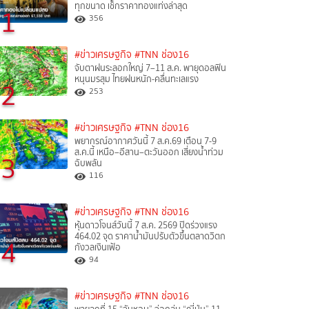
ทุกขนาด เช็กราคาทองแท่งล่าสุด
1
356
#ข่าวเศรษฐกิจ
#TNN ช่อง16
จับตาฝนระลอกใหญ่ 7–11 ส.ค. พายุดอลฟิน
หนุนมรสุม ไทยฝนหนัก-คลื่นทะเลแรง
2
253
#ข่าวเศรษฐกิจ
#TNN ช่อง16
พยากรณ์อากาศวันนี้ 7 ส.ค.69 เตือน 7-9
ส.ค.นี้ เหนือ–อีสาน–ตะวันออก เสี่ยงน้ำท่วม
3
ฉับพลัน
116
#ข่าวเศรษฐกิจ
#TNN ช่อง16
หุ้นดาวโจนส์วันนี้ 7 ส.ค. 2569 ปิดร่วงแรง
464.02 จุด ราคาน้ำมันปรับตัวขึ้นตลาดวิตก
4
กังวลเงินเฟ้อ
94
#ข่าวเศรษฐกิจ
#TNN ช่อง16