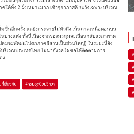
มอื่นๆหรือกิจกรรมกลางแจ้ง ไม่มีอุปสรรค ช่วงนี้ฝนน้อย
ใต้ทั้ง 2 ฝั่งเหมาะมาก เช้าๆอากาศดี ระวังเฉพาะบริเวณ
พิ่มขึ้นอีกครั้ง แต่ยังกระจายไม่ทั่วถึง เน้นภาคเหนือตอนบน
บางแห่ง ทั้งนี้เนื่องจากร่องมรสุมจะเลื่อนกลับลงมาพาด
ปลมจะพัดฝนไปตกภาคอีสานเป็นส่วนใหญ่) ในระยะนี้ยัง
้บริเวณประเทศไทย ไม่น่ากังวลใจ ขอให้ติดตามการ
ื่อง
้นที่เสี่ยงภัย
#
กรมอุตุนิยมวิทยา