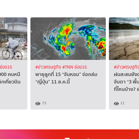
ช่อง16
#ข่าวเศรษฐกิจ
#TNN ช่อง16
#ข่าวเศรษฐกิ
,000 คนหนี
พายุลูกที่ 15 “จันหอม” จ่อถล่ม
ฝนสะสมยังต่
ิกเที่ยวบิน
“ญี่ปุ่น” 11 ส.ค.นี้
จับตา “3 พื้น
ที่ไหนบ้าง? 
73
11