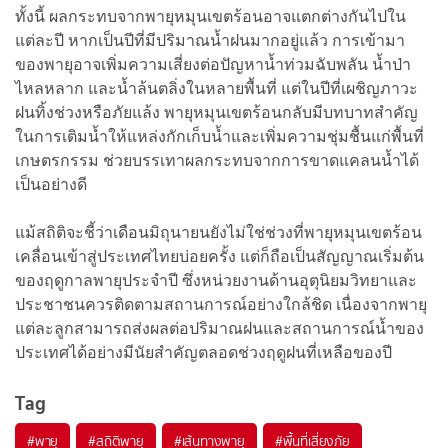
ทั้งนี้ ผลกระทบจากพายุหมุนเขตร้อนอาจแตกต่างกันไปใน
แต่ละปี หากเป็นปีที่มีปริมาณน้ำฝนมากอยู่แล้ว การเข้ามา
ของพายุอาจเพิ่มความเสี่ยงต่อปัญหาน้ำท่วมฉับพลัน น้ำป่า
ไหลหลาก และน้ำล้นตลิ่งในหลายพื้นที่ แต่ในปีที่เผชิญภาวะ
ฝนทิ้งช่วงหรือภัยแล้ง พายุหมุนเขตร้อนกลับมีบทบาทสำคัญ
ในการเติมน้ำให้แหล่งกักเก็บน้ำและเพิ่มความชุ่มชื้นแก่พื้นที่
เกษตรกรรม ช่วยบรรเทาผลกระทบจากการขาดแคลนน้ำได้
เป็นอย่างดี
แม้สถิติจะชี้ว่าเดือนมิถุนายนยังไม่ใช่ช่วงที่พายุหมุนเขตร้อน
เคลื่อนเข้าสู่ประเทศไทยบ่อยครั้ง แต่ก็ถือเป็นสัญญาณเริ่มต้น
ของฤดูกาลพายุประจำปี ซึ่งหน่วยงานด้านอุตุนิยมวิทยาและ
ประชาชนควรติดตามสถานการณ์อย่างใกล้ชิด เนื่องจากพายุ
แต่ละลูกสามารถส่งผลต่อปริมาณฝนและสถานการณ์น้ำของ
ประเทศได้อย่างมีนัยสำคัญตลอดช่วงฤดูฝนที่เหลือของปี
Tag
#
พายุ
#
สถิติพายุ
#
เส้นทางพายุ
#
พื้นที่เสี่ยงภัย