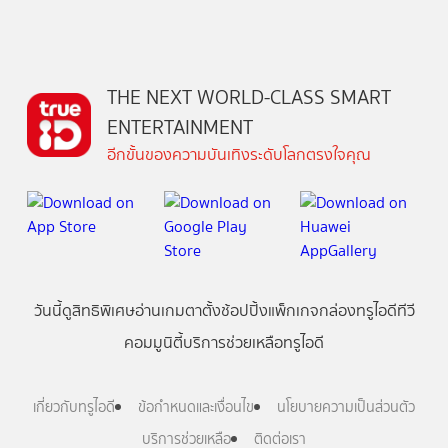
THE NEXT WORLD-CLASS SMART
ENTERTAINMENT
อีกขั้นของความบันเทิงระดับโลกตรงใจคุณ
วันนี้
ดู
สิทธิพิเศษ
อ่าน
เกม
ตาตั้ง
ช้อปปิ้ง
แพ็กเกจ
กล่องทรูไอดีทีวี
คอมมูนิตี้
บริการช่วยเหลือทรูไอดี
เกี่ยวกับทรูไอดี
ข้อกำหนดและเงื่อนไข
นโยบายความเป็นส่วนตัว
บริการช่วยเหลือ
ติดต่อเรา