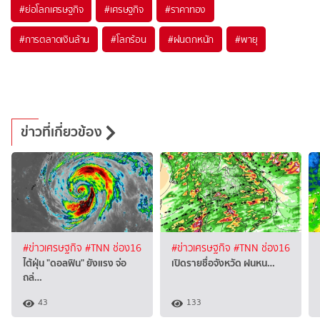
#
ย่อโลกเศรษฐกิจ
#
เศรษฐกิจ
#
ราคาทอง
#
การตลาดเงินล้าน
#
โลกร้อน
#
ฝนตกหนัก
#
พายุ
ข่าวที่เกี่ยวข้อง
#ข่าวเศรษฐกิจ
#TNN ช่อง16
#ข่าวเศรษฐกิจ
#TNN ช่อง16
ไต้ฝุ่น "ดอลฟิน" ยังแรง จ่อ
เปิดรายชื่อจังหวัด ฝนหน…
ถล่…
43
133