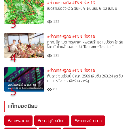
#ข่าวเศรษฐกิจ
#TNN ช่อง16
เปิดรายชื่อจังหวัด ฝนหนัก–ฝนน้อย 6–12 ส.ค. นี้
3
133
#ข่าวเศรษฐกิจ
#TNN ช่อง16
ททท. ปักหมุด ‘กรุงเทพฯ-เพชรบุรี’ โรดแมปวิวาห์ระดับ
โลก ดันไทยฮับคอนเซปต์ "Romance Tourism"
4
125
#ข่าวเศรษฐกิจ
#TNN ช่อง16
หุ้นดาวโจนส์วันนี้ 6 ส.ค. 2569 เพิ่มขึ้น 263.24 จุด รับ
ความหวังเจรจาอิหร่าน-สหรัฐ
5
82
แท็กยอดนิยม
#
สภาพอากาศ
#
กรมอุตุนิยมวิทยา
#
พยากรณ์อากาศ