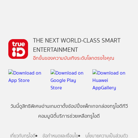
THE NEXT WORLD-CLASS SMART
ENTERTAINMENT
อีกขั้นของความบันเทิงระดับโลกตรงใจคุณ
วันนี้
ดู
สิทธิพิเศษ
อ่าน
เกม
ตาตั้ง
ช้อปปิ้ง
แพ็กเกจ
กล่องทรูไอดีทีวี
คอมมูนิตี้
บริการช่วยเหลือทรูไอดี
เกี่ยวกับทรูไอดี
ข้อกำหนดและเงื่อนไข
นโยบายความเป็นส่วนตัว