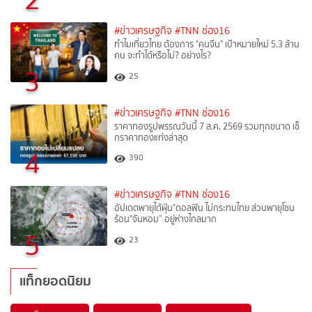
#ข่าวเศรษฐกิจ
#TNN ช่อง16
ทำไมเที่ยวไทย ต้องการ "คนจีน" เป้าหมายใหม่ 5.3 ล้าน
คน จะทำได้หรือไม่? อย่างไร?
3
25
#ข่าวเศรษฐกิจ
#TNN ช่อง16
ราคาทองรูปพรรณวันนี้ 7 ส.ค. 2569 รวมทุกขนาด เช็
กราคาทองแท่งล่าสุด
4
390
#ข่าวเศรษฐกิจ
#TNN ช่อง16
อัปเดตพายุไต้ฝุ่น"ดอลฟิน ไม่กระทบไทย ส่วนพายุโซน
ร้อน"จันหอม” อยู่ห่างไกลมาก
5
23
แท็กยอดนิยม