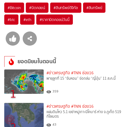
#
Bitcoin
#
บิตคอยน์
#
สินทรัพย์ดิจิทัล
#
สินทรัพย์
#
btc
#
eth
#
ราคาบิตคอยน์วันนี้
ยอดนิยมในตอนนี้
#ข่าวเศรษฐกิจ
#TNN ช่อง16
พายุลูกที่ 15 “จันหอม” จ่อถล่ม “ญี่ปุ่น” 11 ส.ค.นี้
1
359
#ข่าวเศรษฐกิจ
#TNN ช่อง16
แผ่นดินไหว 5.1 เขย่าหมู่เกาะนิโคบาร์ ห่าง จ.ภูเก็ต 519
กิโลเมตร
2
43