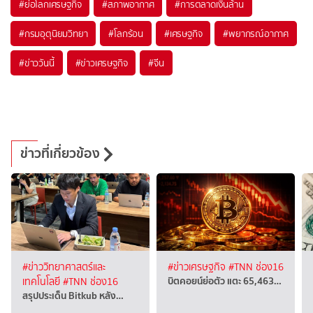
#
ย่อโลกเศรษฐกิจ
#
สภาพอากาศ
#
การตลาดเงินล้าน
#
กรมอุตุนิยมวิทยา
#
โลกร้อน
#
เศรษฐกิจ
#
พยากรณ์อากาศ
#
ข่าววันนี้
#
ข่าวเศรษฐกิจ
#
จีน
ข่าวที่เกี่ยวข้อง
#ข่าววิทยาศาสตร์และ
#ข่าวเศรษฐกิจ
#TNN ช่อง16
บิตคอยน์ย่อตัว แตะ 65,463…
เทคโนโลยี
#TNN ช่อง16
สรุปประเด็น Bitkub หลัง…