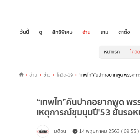
วันนี้
ดู
สิทธิพิเศษ
อ่าน
เกม
ตาตั้ง
หน้าแรก
โควิ
อ่าน
ข่าว
โควิด-19
“เทพไท”คันปากอยากพูด พรรคการเ
“เทพไท”คันปากอยากพูด พรร
เหตุการณ์ชุมนุมปี'53 ยันรอ
มติชน
14 พฤษภาคม 2563 ( 09:55 )