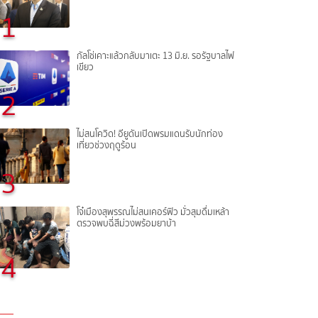
1
กัลโช่เคาะแล้วกลับมาเตะ 13 มิ.ย. รอรัฐบาลไฟ
เขียว
2
ไม่สนโควิด! อียูดันเปิดพรมแดนรับนักท่อง
เที่ยวช่วงฤดูร้อน
3
โจ๋เมืองสุพรรณไม่สนเคอร์ฟิว มั่วสุมดื่มเหล้า
ตรวจพบฉี่สีม่วงพร้อมยาบ้า
4