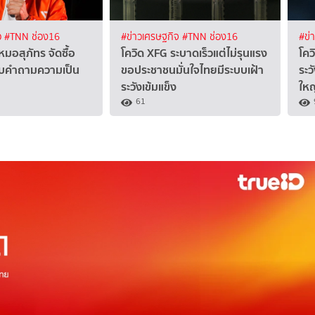
ว
#TNN ช่อง16
#ข่าวเศรษฐกิจ
#TNN ช่อง16
#ข่
มอสุภัทร จัดซื้อ
โควิด XFG ระบาดเร็วแต่ไม่รุนแรง
โคว
กับคำถามความเป็น
ขอประชาชนมั่นใจไทยมีระบบเฝ้า
ระวั
ระวังเข้มแข็ง
ใหญ
61