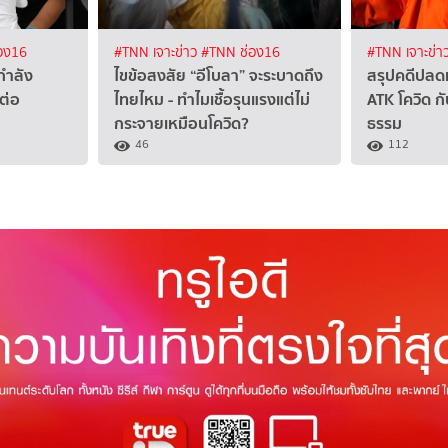
อง16
#TNN เจาะข่าว
#TNN ช่อง16
#TNN เจาะข่า
่กำลัง
ไขข้อสงสัย “อีโบลา” จะระบาดถึง
สรุปคดีปลดห
ลต่อ
ไทยไหม - ทำไมเชื้อรุนแรงแต่ไม่
ATK โควิด 
กระจายเหมือนโควิด?
ธรรม
46
112