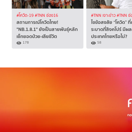
#โควิด-19
#TNN ช่อง16
#TNN เจาะข่าว
#TNN ช่
สถานการณ์โควิดไทย!
ไขข้อสงสัย “โควิด” ที
"NB.1.8.1" ยังเป็นสายพันธุ์หลัก
ระบาดที่สิงคโปร์ มีผ
เช็กยอดป่วย-เสียชีวิต
ประเทศไทยหรือไม่?
178
58