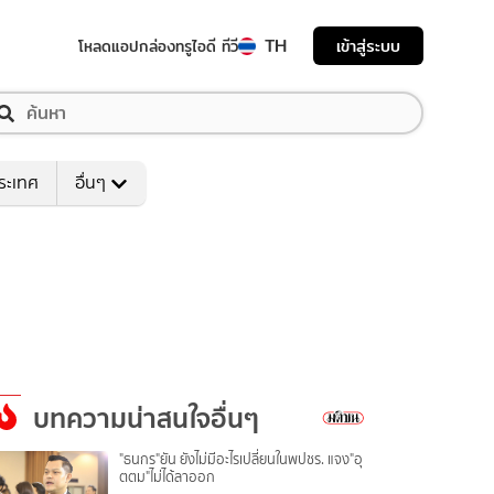
TH
เข้าสู่ระบบ
โหลดแอป
กล่องทรูไอดี ทีวี
ระเทศ
อื่นๆ
บทความน่าสนใจอื่นๆ
"ธนกร"ยัน ยังไม่มีอะไรเปลี่ยนในพปชร. แจง"อุ
ตตม"ไม่ได้ลาออก