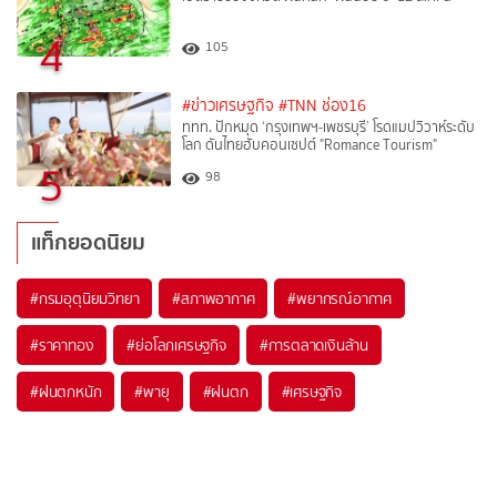
4
105
#ข่าวเศรษฐกิจ
#TNN ช่อง16
ททท. ปักหมุด ‘กรุงเทพฯ-เพชรบุรี’ โรดแมปวิวาห์ระดับ
โลก ดันไทยฮับคอนเซปต์ "Romance Tourism"
5
98
แท็กยอดนิยม
#
กรมอุตุนิยมวิทยา
#
สภาพอากาศ
#
พยากรณ์อากาศ
#
ราคาทอง
#
ย่อโลกเศรษฐกิจ
#
การตลาดเงินล้าน
#
ฝนตกหนัก
#
พายุ
#
ฝนตก
#
เศรษฐกิจ