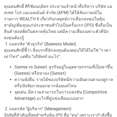
คุณสมศักดิ์ ศิริชัยนฤมิตร ประธานเจ้าหน้าที่บริหาร บริษัท แอ
สเซท โปร แมเนจเม้นท์ จำกัด (APM) ได้ให้สัมภาษณ์ใน
รายการ WEALTH X เกี่ยวกับกลยุทธ์การเลือกลงทุนในหุ้น
สามัญเพิ่มทุนแก่ประชาชนทั่วไปเป็นครั้งแรก (IPO) ซึ่งถือเป็น
สินค้าฮอตฮิตในตลาดหุ้นไทย แต่มีความเสี่ยงเฉพาะตัวที่นัก
ลงทุนต้องรู้
1. ถอดรหัส "ตัวธุรกิจ" (Business Model)
คุณสมศักดิ์ชี้ว่า สิ่งแรกที่นักลงทุนต้องตอบให้ได้ไม่ใช่ "ราคา
เท่าไหร่" แต่คือ "บริษัททำอะไร"
Sunrise vs Sunset: ธุรกิจอยู่ในอุตสาหกรรมที่เป็นขาขึ้น
(Sunrise) หรือขาลง (Sunset)
ความยั่งยืน: รายได้ของบริษัทมีความผันผวนตามฤดูกาล
หรือปัจจัยภายนอกมากน้อยแค่ไหน
จุดเด่น: มีความสามารถในการแข่งขัน (Competitive
Advantage) อะไรที่คู่แข่งเลียนแบบยาก
2. ถอดรหัส "ผู้บริหาร" (Management)
ปัจจัยที่สำคัญที่สุดสำหรับหุ้น IPO คือ "คน" เพราะเรากำลังซื้อ