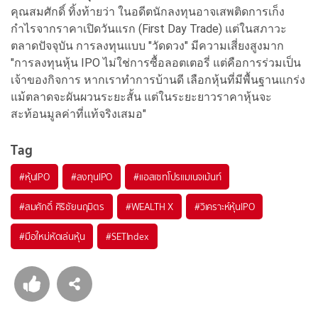
คุณสมศักดิ์ ทิ้งท้ายว่า ในอดีตนักลงทุนอาจเสพติดการเก็ง
กำไรจากราคาเปิดวันแรก (First Day Trade) แต่ในสภาวะ
ตลาดปัจจุบัน การลงทุนแบบ "วัดดวง" มีความเสี่ยงสูงมาก
"การลงทุนหุ้น IPO ไม่ใช่การซื้อลอตเตอรี่ แต่คือการร่วมเป็น
เจ้าของกิจการ หากเราทำการบ้านดี เลือกหุ้นที่มีพื้นฐานแกร่ง
แม้ตลาดจะผันผวนระยะสั้น แต่ในระยะยาวราคาหุ้นจะ
สะท้อนมูลค่าที่แท้จริงเสมอ"
Tag
#
หุ้นIPO
#
ลงทุนIPO
#
แอสเซทโปรแมเนจเม้นท์
#
สมศักดิ์ ศิริชัยนฤมิตร
#
WEALTH X
#
วิเคราะห์หุ้นIPO
#
มือใหม่หัดเล่นหุ้น
#
SETIndex